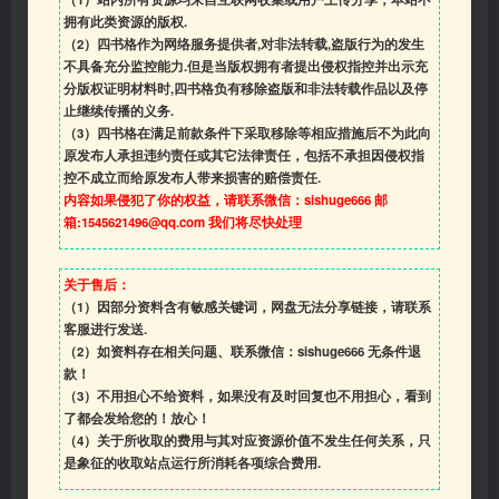
拥有此类资源的版权.
（2）四书格作为网络服务提供者,对非法转载,盗版行为的发生
不具备充分监控能力.但是当版权拥有者提出侵权指控并出示充
分版权证明材料时,四书格负有移除盗版和非法转载作品以及停
止继续传播的义务.
（3）四书格在满足前款条件下采取移除等相应措施后不为此向
原发布人承担违约责任或其它法律责任，包括不承担因侵权指
控不成立而给原发布人带来损害的赔偿责任.
内容如果侵犯了你的权益，请联系微信：sishuge666 邮
箱:1545621496@qq.com 我们将尽快处理
关于售后：
（1）因部分资料含有敏感关键词，网盘无法分享链接，请联系
客服进行发送.
（2）如资料存在相关问题、联系微信：sishuge666 无条件退
款！
（3）
不用担心不给资料，如果没有及时回复也不用担心，看到
了都会发给您的！放心！
（4）
关于所收取的费用与其对应资源价值不发生任何关系，只
是象征的收取站点运行所消耗各项综合费用.