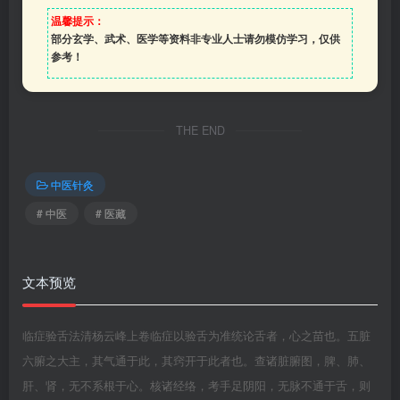
温馨提示：
部分玄学、武术、医学等资料非专业人士请勿模仿学习，仅供
参考！
THE END
中医针灸
# 中医
# 医藏
文本预览
临症验舌法清杨云峰上卷临症以验舌为准统论舌者，心之苗也。五脏
六腑之大主，其气通于此，其窍开于此者也。查诸脏腑图，脾、肺、
肝、肾，无不系根于心。核诸经络，考手足阴阳，无脉不通于舌，则