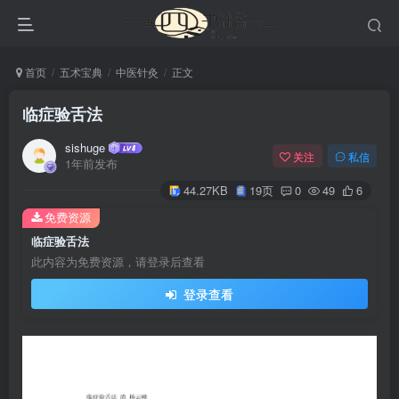
首页
五术宝典
中医针灸
正文
临症验舌法
sishuge
关注
私信
1年前发布
44.27KB
19页
0
49
6
免费资源
临症验舌法
此内容为免费资源，请登录后查看
登录查看