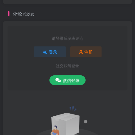
实，则于虚实分阴阳，临症者又不可混也。而分之不得其法，则有以
阴盛为阳盛、阳虚为阴虚，而不能无误者。且有症本阳虚，而经
评论
抢沙发
请登录后发表评论
登录
注册
社交账号登录
微信登录