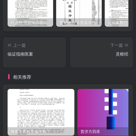
而正不止三十六舌也：合之而脏腑同此阴阳也，阴阳同此虚实也，理
圆而法活，可以裁金镜之所未合，而并不必三十六舌也。分而分之，
其法不出乎五行：合而合之，其理总原于太极。准此以临症，则诸病
叶茂然-莲花十二宫佛家奇门面授及答疑
曹展硕-正宗铁版神数
之变现，纵使万叶千枝，而一望之神明，自可搜根拔本，尚何无者生
之、有者甚之，以干致邪失正，绝人长命之咎哉？兹将验舌诸法，备
上一篇
下一篇
述之下，惟识者参之。上卷验舌分虚实法经云：“邪气盛则实，正气夺
临证指南医案
灵枢经
则虚”。又云：“有余者泻之，不足者补之。”窃谓虚实两字，是搅病机
之领：补泻两字，是提治法之纲。盖以人之有病，不出一虚一实，医
之治病：不过补一泻。如虚实稍有疑心，则补泻无从下手。其参症切
相关推荐
脉以审虚实，固临症第一要着也，乃有症似实而脉则虚，脉似实而症
则虚者。如舍脉从症，既难信以为真，而舍从脉，又惟恐其是假，则
且奈之何哉。不知凡物之理，实则其形坚敛、其色苍老：虚则其体浮
胖、其色娇嫩。而病之现于舌也，其形与色亦然。（故凡病属实者，
其舌必坚敛而兼苍老：病属虚者，其舌必浮胖而兼娇嫩。如此分别，
则为虚为实、是假是真，虽未参症切脉，而一目先了然矣。)上卷验舌
分阴阳法虚实既分，补泻固有定见。然虚实各有阴阳，而阴阳迭为虚
傅青主男科重编考释
普济方四库