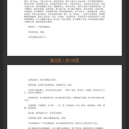
第3页 / 共19页