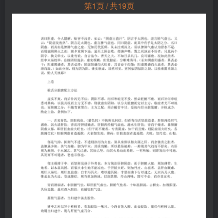
第1页 / 共19页