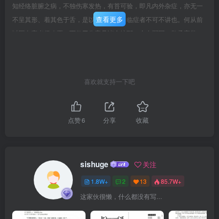
知经络脏腑之病，不独伤寒发热，有苔可验，即凡内外杂症，亦无一
查看更多
不呈其形、着其色于舌，是以验舌一法，临症者不可不讲也。何从前
以医名家者俱略焉，而仅于伤寒见诸金镜耶？余自弱冠，敬承家学，
弹心医理，间尝从金镜三十六舌，逐一体验，其法殊多未合，疑而质
诸先君子。先君子曰：东庄不有云乎，金镜三十六舌，当参其意而勿
泥其法，更有三十六舌之所未及者，须以意通之。予领先君子训，退
喜欢就支持一下吧
而绎其所以其意当参，其法勿泥者，乃见东庄所云，真实获我心也。
于是临症之下，于舌必看其形、审其色、合诸脉症，而有心得其秘
焉。据舌以分虚实，而虚实不爽焉：据舌以分阴阳，而阴阳不谬焉：
点赞
6
分享
收藏
据舌以分脏腑、配主方，而脏腑不瘥、主方不误焉。危急疑难之顷，
往往症无可参，脉无可按，而惟以舌为凭：妇女幼稚之病，往往闻之
无息，问之无声，而惟有舌可验。是以阴阳虚实，见之悉得其真：补
sishuge
关注
泻寒喧，投之辄神其应。人以见之无不真、投之无不应也，未有不称
1.8W+
2
13
85.7W+
以为奇者。不知余于四诊之中，于舌更有独得之秘也。然独得之秘，
这家伙很懒，什么都没有写...
究何秘哉，不过同得之理耳。临症者诚潜心而有会焉，则分之而脏腑
各一阴阳也，阴阳各一虚实也，理周而法到，可以补金镜之所未及，