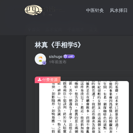
中医针灸
风水择日
首页
五术宝典
手面相术
正文
林真《手相学5》
sishuge
1年前发布
付费资源