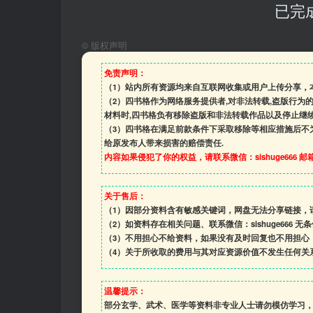
已完
©
版权声明
免责声明：
（1）站内所有资源均来自互联网收集或用户上传分享，
（2）四书格作为网络服务提供者,对非法转载,盗版行为
材料时,四书格负有移除盗版和非法转载作品以及停止继续
（3）四书格在满足前款条件下采取移除等相应措施后不
给原发布人带来损害的赔偿责任.
内容如果侵犯了你的权益，请联系微信：sishuge666 邮箱:1
关于售后：
（1）因部分资料含有敏感关键词，网盘无法分享链接，
（2）如资料存在相关问题、联系微信：sishuge666 无
（3）
不用担心不给资料，如果没有及时回复也不用担心
（4）
关于所收取的费用与其对应资源价值不发生任何关
温馨提示：
部分玄学、武术、医学等资料非专业人士请勿模仿学习