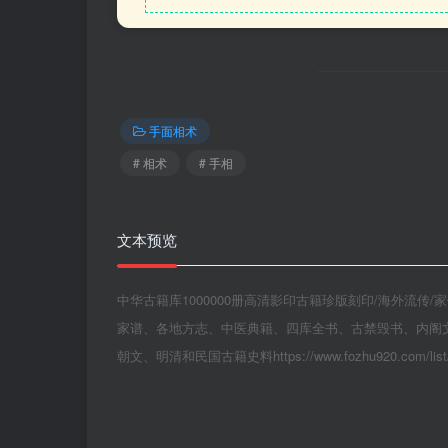
手面相术
# 相术
# 手相
文本预览
中华古籍库1000000册高清影印古籍珍版刻印/海外流
家谱、各地方志、中医典籍、四库全书、古禁毁书、内阁
朝文、明清和民国古籍史料https://www.fozhu920.com/list