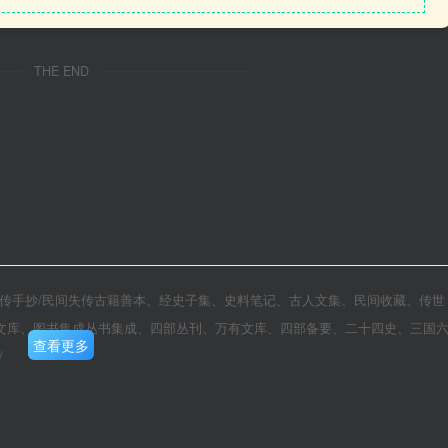
THE END
传/家传手抄/民间失传古籍善本、经史子集、史料笔记、古人文集、民间收藏、传世
文库、图书集成丛书集成、四部丛刊、万有文库、四部备要、二十四史、三国
查看更多
/