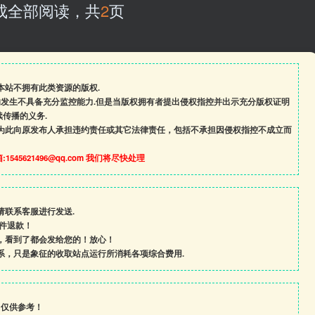
成全部阅读，共
2
页
本站不拥有此类资源的版权.
的发生不具备充分监控能力.但是当版权拥有者提出侵权指控并出示充分版权证明
传播的义务.
为此向原发布人承担违约责任或其它法律责任，包括不承担因侵权指控不成立而
545621496@qq.com 我们将尽快处理
请联系客服进行发送.
条件退款！
，看到了都会发给您的！放心！
系，只是象征的收取站点运行所消耗各项综合费用.
，仅供参考！