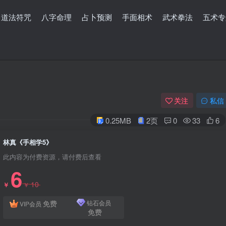
道法符咒
八字命理
占卜预测
手面相术
武术拳法
五术专
关注
私信
0.25MB
2页
0
33
6
林真《手相学5》
此内容为付费资源，请付费后查看
6
10
￥
￥
免费
钻石会员
VIP会员
免费