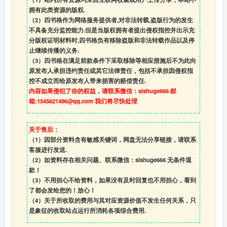
拥有此类资源的版权.
（2）四书格作为网络服务提供者,对非法转载,盗版行为的发生
不具备充分监控能力.但是当版权拥有者提出侵权指控并出示充
分版权证明材料时,四书格负有移除盗版和非法转载作品以及停
止继续传播的义务.
（3）四书格在满足前款条件下采取移除等相应措施后不为此向
原发布人承担违约责任或其它法律责任，包括不承担因侵权指
控不成立而给原发布人带来损害的赔偿责任.
内容如果侵犯了你的权益，请联系微信：sishuge666 邮
箱:1545621496@qq.com 我们将尽快处理
关于售后：
（1）因部分资料含有敏感关键词，网盘无法分享链接，请联系
客服进行发送.
（2）如资料存在相关问题、联系微信：sishuge666 无条件退
款！
（3）
不用担心不给资料，如果没有及时回复也不用担心，看到
了都会发给您的！放心！
（4）
关于所收取的费用与其对应资源价值不发生任何关系，只
是象征的收取站点运行所消耗各项综合费用.