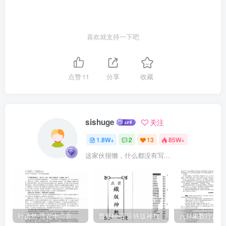
喜欢就支持一下吧
点赞
11
分享
收藏
sishuge
关注
1.8W+
2
13
85W+
这家伙很懒，什么都没有写...
叶茂然-莲花十二宫佛家奇门面授及答疑
曹展硕-正宗铁版神数