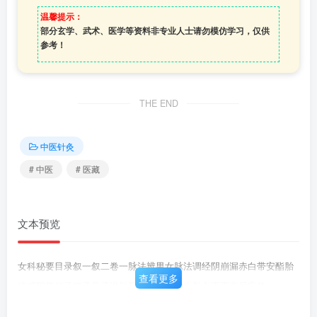
温馨提示：
部分玄学、武术、医学等资料非专业人士请勿模仿学习，仅供
参考！
THE END
中医针灸
# 中医
# 医藏
文本预览
女科秘要目录叙一叙二卷一脉法辨男女脉法调经阴崩漏赤白带安酯胎
查看更多
痛感阳带烦子箱子悬子淋胎死上喘难产横生胎衣不下产后寒热