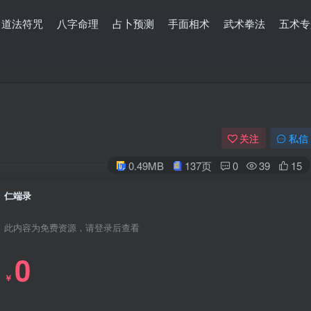
道法符咒
八字命理
占卜预测
手面相术
武术拳法
五术专
关注
私信
0.49MB
137页
0
39
15
仁端录
此内容为免费资源，请登录后查看
0
￥