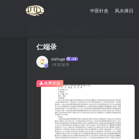
中医针灸
风水择日
首页
五术宝典
中医针灸
正文
仁端录
sishuge
1年前发布
免费资源