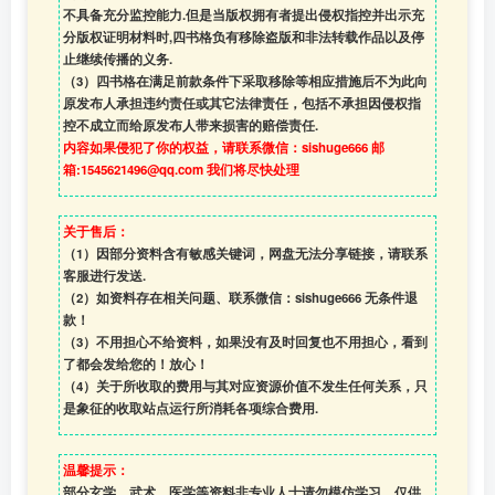
不具备充分监控能力.但是当版权拥有者提出侵权指控并出示充
分版权证明材料时,四书格负有移除盗版和非法转载作品以及停
止继续传播的义务.
（3）四书格在满足前款条件下采取移除等相应措施后不为此向
原发布人承担违约责任或其它法律责任，包括不承担因侵权指
控不成立而给原发布人带来损害的赔偿责任.
内容如果侵犯了你的权益，请联系微信：sishuge666 邮
箱:1545621496@qq.com 我们将尽快处理
关于售后：
（1）因部分资料含有敏感关键词，网盘无法分享链接，请联系
客服进行发送.
（2）如资料存在相关问题、联系微信：sishuge666 无条件退
款！
（3）
不用担心不给资料，如果没有及时回复也不用担心，看到
了都会发给您的！放心！
（4）
关于所收取的费用与其对应资源价值不发生任何关系，只
是象征的收取站点运行所消耗各项综合费用.
温馨提示：
部分玄学、武术、医学等资料非专业人士请勿模仿学习，仅供