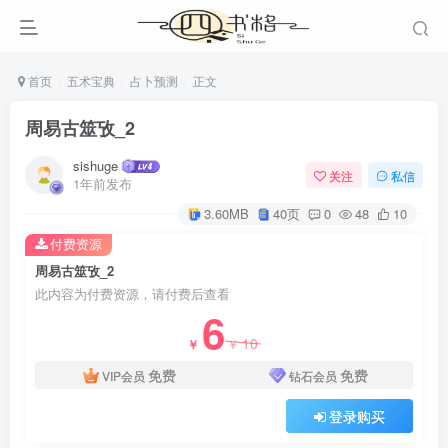
首页
五术宝典
占卜预测
正文
周易古筮攷_2
sishuge
关注
私信
1年前发布
3.60MB
40页
0
48
10
付费资源
周易古筮攷_2
此内容为付费资源，请付费后查看
6
10
￥
￥
免费
免费
VIP会员
钻石会员
登录购买