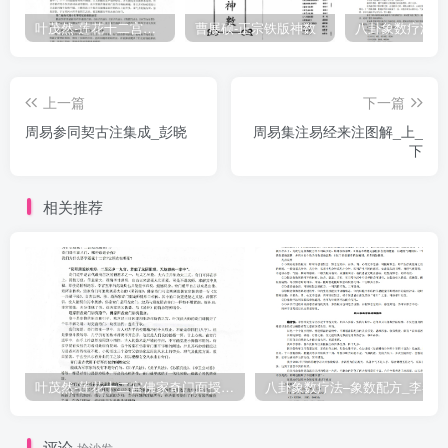
叶茂然-莲花十二宫佛家奇门面授及答疑
曹展硕-正宗铁版神数
上一篇
下一篇
周易参同契古注集成_彭晓
周易集注易经来注图解_上_
下
相关推荐
叶茂然-莲花十二宫佛家奇门面授及答疑
八卦象数疗法–象数配方_李春彬
评论
抢沙发