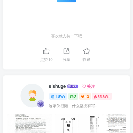
類其震雕年傳云馬刑罰威安震激故日公俱之卦爲殺傳無明文借語云贵
大假不易成查及段師社合能固安而能发足居之義得兄長之暖票母覆之
球得册蜡之线辛塞占之日吉屯固比入古就大焉其必著昌
喜欢就支持一下吧
点赞
10
分享
收藏
sishuge
关注
1.8W+
2
13
85.8W+
这家伙很懒，什么都没有写...