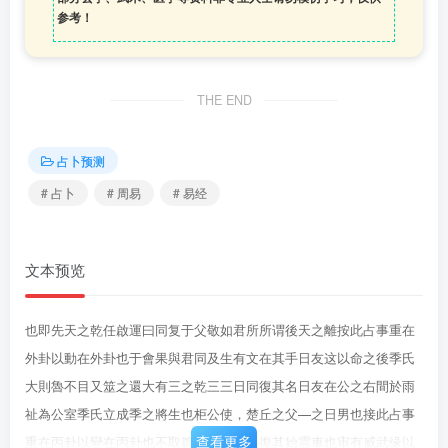
参考！
THE END
占卜预测
# 占卜
# 周易
# 易经
文本预览
也即先天之乾任啟運曰同复于父敬如君所所谓後天之離按此占事重在
外卦以動在外卦也于會果與君同及生有文在其手日友这以命之後季氏
大則魯不目又筮之還大有三之乾三三日同復其名日友在公之右間於雨
祉為公室季氏立成季之將生也柜公使，楚丘之父—之日男也接此占事
查看更多
重在丙卦以變在丙卦也不取篇侯之子孫必復其始震車也审有威武缘以