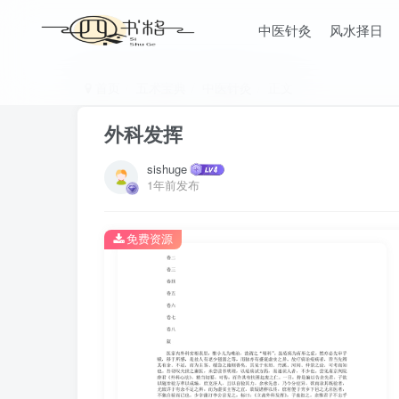
中医针灸
风水择日
首页
五术宝典
中医针灸
正文
外科发挥
sishuge
1年前发布
免费资源