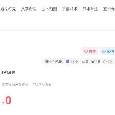
道法符咒
八字命理
占卜预测
手面相术
武术拳法
五术专
关注
私信
0.19MB
93页
0
49
10
外科发挥
此内容为免费资源，请登录后查看
0
￥