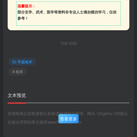
温馨提示：
部分玄学、武术、医学等资料非专业人士请勿模仿学习，仅供
参考！
THE END
手面相术
# 相术
文本预览
述偶相看記安救盧類分及稿遗補增编天朗球、网水-123gshui-123版出
查看更多
社版出究研扣掌古籍库www.fozhu920.com