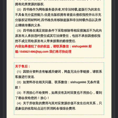
拥有此类资源的版权.
（2）四书格作为网络服务提供者,对非法转载,盗版行为的发生
不具备充分监控能力.但是当版权拥有者提出侵权指控并出示充
分版权证明材料时,四书格负有移除盗版和非法转载作品以及停
止继续传播的义务.
（3）四书格在满足前款条件下采取移除等相应措施后不为此向
原发布人承担违约责任或其它法律责任，包括不承担因侵权指
控不成立而给原发布人带来损害的赔偿责任.
内容如果侵犯了你的权益，请联系微信：sishuge666 邮
箱:1545621496@qq.com 我们将尽快处理
关于售后：
（1）因部分资料含有敏感关键词，网盘无法分享链接，请联系
客服进行发送.
（2）如资料存在相关问题、联系微信：sishuge666 无条件退
款！
（3）
不用担心不给资料，如果没有及时回复也不用担心，看到
了都会发给您的！放心！
（4）
关于所收取的费用与其对应资源价值不发生任何关系，只
是象征的收取站点运行所消耗各项综合费用.