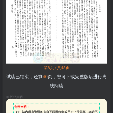
第8页 / 共48页
试读已结束，还剩
40
页，您可下载完整版后进行离
线阅读
©
版权声明
免责声明：
（1）站内所有资源均来自互联网收集或用户上传分享，本站不