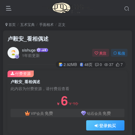
首页
五术宝典
手面相术
正文
卢毅安_看相偶述
sishuge
关注
私信
1年前更新
2.92MB
48页
0
37
7
付费资源
卢毅安_看相偶述
此内容为付费资源，请付费后查看
6
10
￥
￥
免费
免费
VIP会员
钻石会员
登录购买