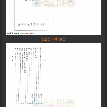
第2页 / 共48页