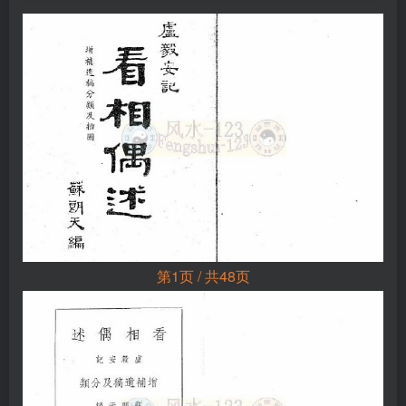
第1页 / 共48页