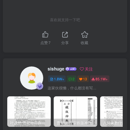
喜欢就支持一下吧
点赞
7
分享
收藏
sishuge
关注
1.8W+
2
13
85.1W+
这家伙很懒，什么都没有写...
叶茂然-莲花十二宫佛家奇门面授及答疑
曹展硕-正宗铁版神数