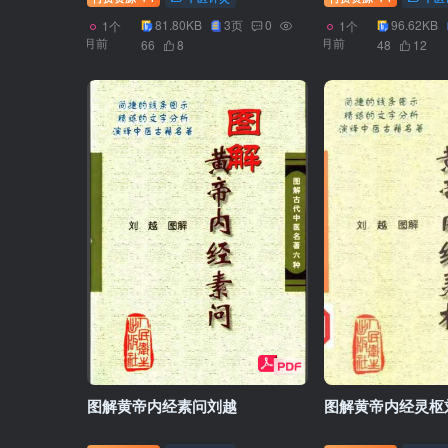
81.80KB
3页
0
96.62KB
1个
1个
月前
月前
66
8
48
12
图解黄帝内经素问刘越
图解黄帝内经灵枢