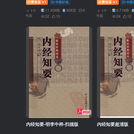
付费资源
1
中医针灸
付费资源
1
中医
￥
￥
11.45MB
908页
0
6.71MB
1个
1个
月前
月前
32
13
24
12
内经知要-明李中梓-扫描版
内经知要超清版