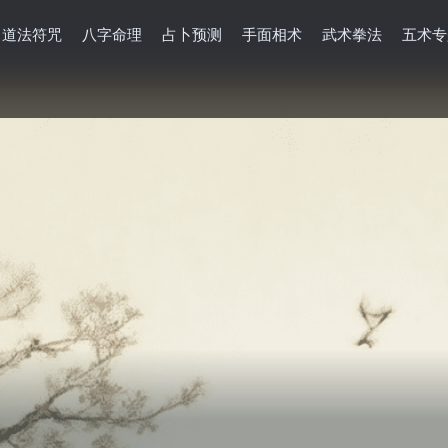
道法符咒
八字命理
占卜预测
手面相术
武术拳法
五术专