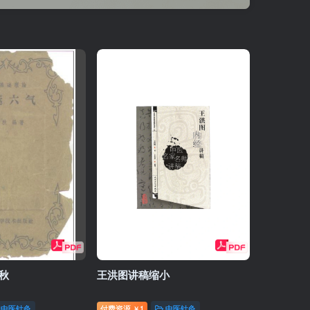
秋
王洪图讲稿缩小
中医针灸
付费资源
1
中医针灸
￥