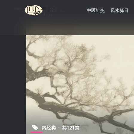
中医针灸
风水择日
内经类
共121篇