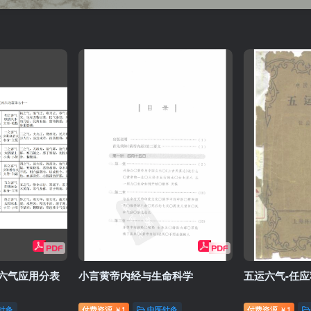
六气应用分表
小言黄帝内经与生命科学
五运六气-任应
针灸
付费资源
1
中医针灸
付费资源
1
￥
￥