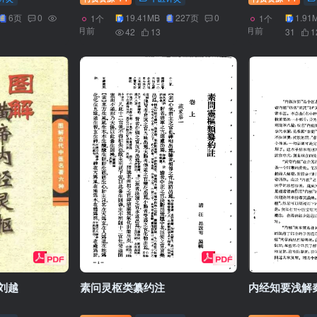
6页
0
19.41MB
227页
0
1.91
1个
1个
月前
月前
42
13
31
1
刘越
素问灵枢类纂约注
内经知要浅解