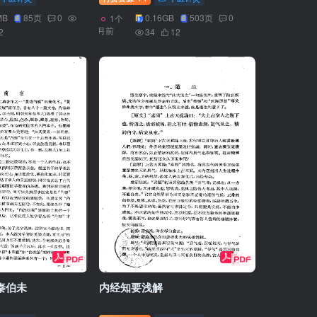
MB
85页
0
0.16GB
503页
0
1个
月前
2
34
12
秦伯未
内经知要浅解