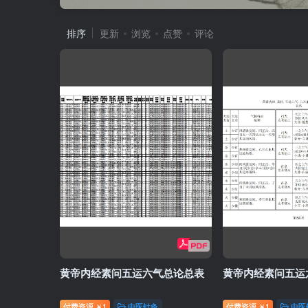
排序
更新
浏览
点赞
评论
黄帝内经素问五运六气总论总表
黄帝内经素问五运
付费资源
1
中医针灸
付费资源
1
中医
￥
￥