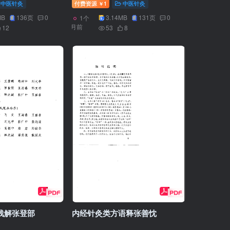
中医针灸
付费资源
1
中医针灸
￥
MB
136页
0
3.14MB
131页
0
1个
月前
12
53
8
浅解张登部
内经针灸类方语释张善忱