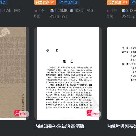
针灸
付费资源
1
中医针灸
付费资源
1
￥
￥
537页
0
3.06MB
108页
0
3.18
1个
1个
月前
月前
36
6
49
内经知要补注语译高清版
内经针灸知要