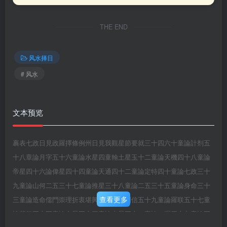
THE END
风水择日
# 风水
文本预览
裹表七政日見政羅擇條例州日見我觀星節要就三十四六十童論計剂五
十八章論月字五十六童論水星四童翰土星玉十二童論天機四十八童論
帝星四十六論偉星四十四童論天通四十二童論定特四十童論七政三十
九童論山何二五三十七童論推星三十八童論二五三十五童論身命三十
查看更多
三童論造命儒門崇理折衷堪興完孝錄已列信五十九童論羅联五十七童
論紫氣五十五童論金星五十三童論火星五十一童論二喔四十九童論五