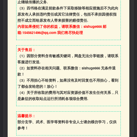
止继续传播的义务.
（3）四书格在满足前款条件下采取移除等相应措施后不为此向
原发布人承担违约责任或其它法律责任，包括不承担因侵权指
控不成立而给原发布人带来损害的赔偿责任.
内容如果侵犯了你的权益，请联系微信：sishuge666 邮
箱:1545621496@qq.com 我们将尽快处理
关于售后：
（1）因部分资料含有敏感关键词，网盘无法分享链接，请联系
客服进行发送.
（2）如资料存在相关问题、联系微信：sishuge666 无条件退
款！
（3）
不用担心不给资料，如果没有及时回复也不用担心，看到
了都会发给您的！放心！
（4）
关于所收取的费用与其对应资源价值不发生任何关系，只
是象征的收取站点运行所消耗各项综合费用.
温馨提示：
部分玄学、武术、医学等资料非专业人士请勿模仿学习，仅供
参考！