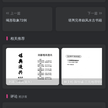
上一篇
下一篇
喝形取象72例
堪輿完孝錄风水古书籍
相关推荐
刘基《堪舆漫兴》
林文松.陈怡诚-
评论
抢沙发