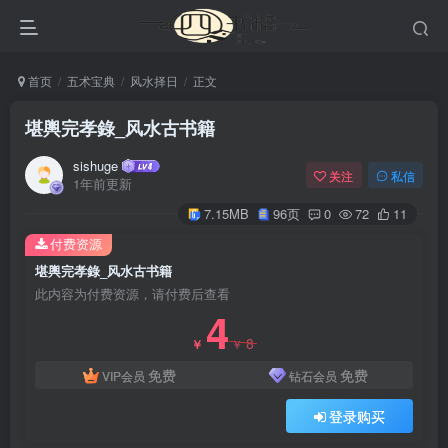
首页
五术宝典
风水择日
正文
堪輿完孝錄_风水古书籍
sishuge
关注
私信
1年前更新
7.15MB
96页
0
72
11
付费资源
堪輿完孝錄_风水古书籍
此内容为付费资源，请付费后查看
4
8
￥
￥
免费
免费
VIP会员
钻石会员
登录购买