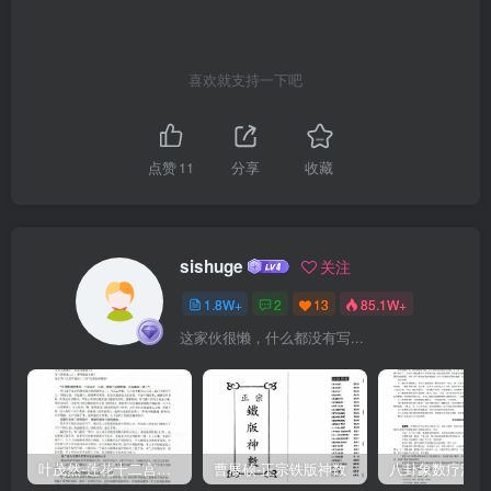
星七童論星土五童論經星四十三量論天文四十一童論過官三十六童論
審氣三十四量論格局暴绿卷表安垫隽節知月見设五星命畏日见使九宫
業白知日見使天符正經日見使纽三五1五八一今之論太陽者則曰曆款曰
喜欢就支持一下吧
鳥乳曰都纂之之柳柳藻征說之供碟天無二日古今定理抢聖正授時之令
更以難说論日時况佛書珠乎山川何背之妳且以方向言福福既源小節之
疯全體問關顧香质於一個之見已文地理那有寶見典知鲁其泉畫其圖居
点赞
11
分享
收藏
鴻鎮當重任高书以摄天命神工彼福道察三拉理熱二途、1知推遇之教则
論乃狗枸拾陳顧若問天之徒安得穴可高石其凝可芳為日月高星辰其玄
工為盘高度無非造化天地之神固不可推遥或布而為五行之生越一消一
sishuge
关注
長德妙混混池减神變通於莫测欧教而高二氣之元氣運行拾萬古昏昏熟
1.8W+
2
13
85.1W+
盖目有天有地分陰必陽至理流通於画間儒門崇理折夷堪與完萃绿卷之
这家伙很懒，什么都没有写...
一一之士可知年月炒圈開拾無露春展mh0m
叶茂然-莲花十二宫佛家奇门面授及答疑
曹展硕-正宗铁版神数