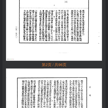
第2页 / 共96页