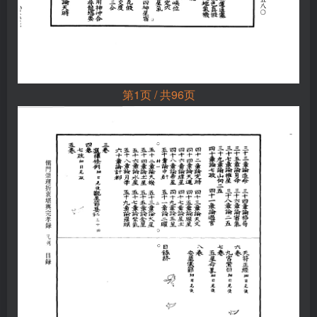
第1页 / 共96页