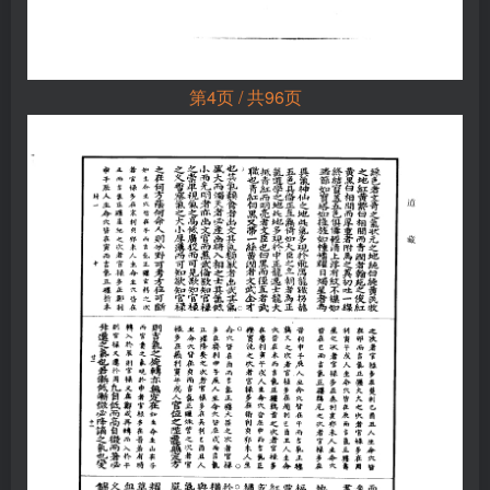
第4页 / 共96页