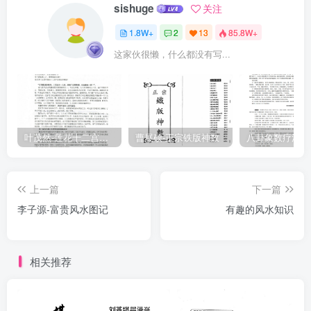
sishuge
关注
矛，辅弼不变蕉窝仰，变与不变宜精求。宗龙子按：这一篇文章本想
1.8W+
2
13
85.8W+
集百家之大成，将五星、杨公九星、摩公九星混合其中，反成百家之
这家伙很懒，什么都没有写...
弊，非常阻碍峦头风水的发展，俗所谓"四不象"者，于此最为的当。
木火星多穴不远，穴结上聚回龙穴。但见水星落平地，必结波心变阳
局。金土多是横过结，化气二字总不脱。木火虽生无化气，为官无禄
人丁替。木土虽克配阴阳，人丁大旺富贵地。若见金变木，一发绝宗
祀。木星变火星，拜相总虚名。水星变金星，清贵旺人丁。土星变水
叶茂然-莲花十二宫佛家奇门面授及答疑
曹展硕-正宗铁版神数
星，逃亡少余丁。土星变金星，巨富出贤能。水星变木星，翰苑多文
名。土星变木星，一甲辅朝廷。火星变金星，孤寒痼疾盲。火星变土
上一篇
下一篇
星，将相守边声。此诀不论生与死，只顾化气泄天真。五星之中水极
李子源-富贵风水图记
有趣的风水知识
秀，只宜化动木火金。土星宜化金木火，水土不化却纯阴。木星非一
样，涨天平地形。文曲若扫荡，过峡曲动真。动浪于三级，横阔摆褶
肘。几般水星体，细玩要分明。龙既有化气，穴定有阴阳。阴龙行度
相关推荐
阳龙结，阳龙行度阴龙藏。先贤以山名为龙，以龙变化此相当。龙神
得水方升变，乾坤变化在阴阳。又有太少出脉形，只喜阳生不喜阴。
阴脉龙节行到此，子孙退败见伶仃。又有胎息并孕育，如同父母之血