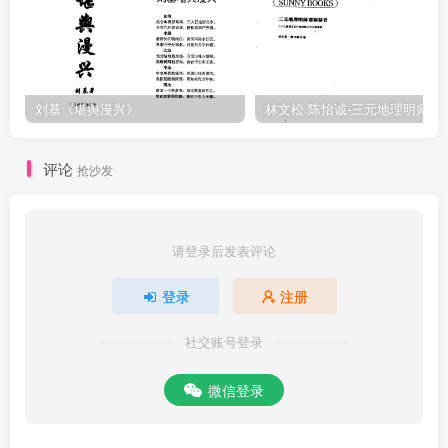
精。天一生水地六成，二五精华再此续。横阔三摆并二摆。水珠鹤膝
蜂腰属。走马抛鞭并串珠，之玄人字见动曲。三节中间一点水，此是
真龙成胎定，胎成结穴自分明，弦棱并窟突，证佐详。左右天机不虚
生，阴阳唇脐分葬口，穴上星辰龙上寻，若能穷得望龙理，仙师妙用
刘基《堪舆漫兴》
林文松.陈怡诚-
心法传。宗龙子按：录这一篇文章目的，是教大家不要被”名师”、"名
篇"所蒙，则"寻真"有路，否则风水永远没有尽头之时。2古籍焦
评论
抢沙发
www.fczh」920.con
请登录后发表评论
登录
注册
社交账号登录
微信登录