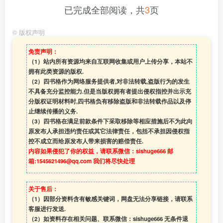
已完成全部阅读，共
3
页
©
版权声明
免责声明：
（1）站内所有资源均来自互联网收集或用户上传分享，本站不
拥有此类资源的版权.
（2）四书格作为网络服务提供者,对非法转载,盗版行为的发生
不具备充分监控能力.但是当版权拥有者提出侵权指控并出示充
分版权证明材料时,四书格负有移除盗版和非法转载作品以及停
止继续传播的义务.
（3）四书格在满足前款条件下采取移除等相应措施后不为此向
原发布人承担违约责任或其它法律责任，包括不承担因侵权指
控不成立而给原发布人带来损害的赔偿责任.
内容如果侵犯了你的权益，请联系微信：sishuge666 邮
箱:1545621496@qq.com 我们将尽快处理
关于售后：
（1）因部分资料含有敏感关键词，网盘无法分享链接，请联系
客服进行发送.
（2）如资料存在相关问题、联系微信：sishuge666 无条件退