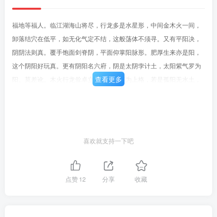
福地等福人。临江湖海山将尽，行龙多是水星形，中间金木火一间，
卸落结穴在低平，如无化气定不结，这般荡体不须寻。又有平阳决，
阴阴法则真。覆手饱面剑脊阴，平面仰掌阳脉形。肥厚生来亦是阳，
这个阴阳好玩真。更有阴阳名六府，阴是太阴孛计土，太阳紫气罗为
查看更多
阳。莫差讹。木火行龙耸卓立，时师皆言为上格，若是孤阳无水土，
刚木燥火定不结。有等金星磊磊落，若无水间不开阳。时人尽道大传
小，那晓黄金不结作。宗龙子按：上文说："贪狼紫气是阳木"，此处
又说："木火行龙耸卓立，时师皆言为上格，若是孤阳无水土，刚木燥
火定不结。"而《龙经》云："剥换退卸见真情，小峰依然贪狼起。"岂
喜欢就支持一下吧
不是说《龙经》的九星龙法尽成了纯阴、纯阳不能结穴的假龙了。若
是杨公一脉的后辈，会写出如此自相矛盾的龙法吗？莫道凶龙不可
裁，也有凶龙起家国。盖缘未识间星龙，贪中有廉文有弼，武有破军
点赞
12
分享
收藏
间断生，禄存或有巨门力。此是龙家间星法，到处乡村可觅见。变星
只有断处名，断处多时星必变。贪狼不变生乳头，巨门不变窝中求，
武曲不变钗钳觅，禄廉不变犁壁头。文曲不变落平地，破军不变戈与