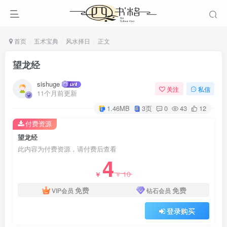
首页
五术宝典
风水择日
正文
望龙经
sishuge
关注
私信
11个月前更新
1.46MB
3页
0
43
12
付费资源
望龙经
此内容为付费资源，请付费后查看
4
10
￥
￥
免费
免费
VIP会员
钻石会员
登录购买