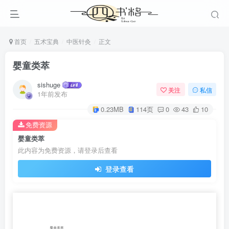
首页
五术宝典
中医针灸
正文
婴童类萃
sishuge
关注
私信
1年前发布
0.23MB
114页
0
43
10
免费资源
婴童类萃
此内容为免费资源，请登录后查看
登录查看