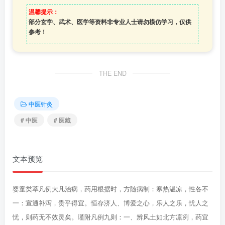
温馨提示：
部分玄学、武术、医学等资料非专业人士请勿模仿学习，仅供
参考！
THE END
中医针灸
# 中医
# 医藏
文本预览
婴童类萃凡例大凡治病，药用根据时，方随病制：寒热温凉，性各不
一：宣通补泻，贵乎得宜。恒存济人、博爱之心，乐人之乐，忧人之
忧，则药无不效灵矣。谨附凡例九则：一、辨风土如北方凛冽，药宜