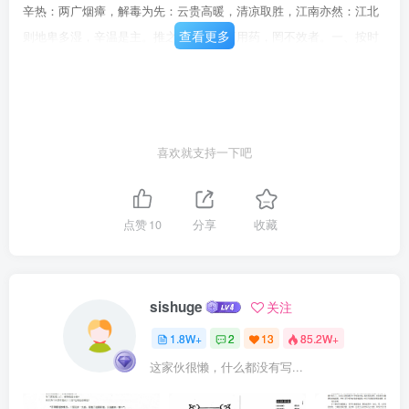
辛热：两广烟瘴，解毒为先：云贵高暖，清凉取胜，江南亦然：江北
查看更多
则地卑多湿，辛温是主。推之九州风气而用药，罔不效者。一、按时
令春季则以升阳散火，加以辛温：夏则清暑益气，济以清凉：秋当肃
杀之时，清金去燥：冬则闭藏之候，药宜辛热。故曰：必先岁气，毋
伐天和，此之谓也。一、守经幼科诸症，治惊最难。大率琥珀抱龙
丸、紫金锭、睡惊丸、利惊丸、利惊丹，俱皆良剂。痰甚，玉芝丸、
喜欢就支持一下吧
白玉饼、牛黄八宝散、牛黄丸、蝎梢饼，皆治惊之要药也。审症而
投，无有不效。非经验者不赘。一、用权凡用药当从王道之剂，即有
偶尔不效，不至伤人。若附子、蜈蚣、全蝎诸有毒之药，不可浪用。
点赞
10
分享
收藏
药不投症，害儿不浅。如慢惊，诸药不效，不得己而用之，亦当斟
的，中病则己。如金石之药，取以镇惊安神，多服令儿痴呆。麝香、
冰片，用以通窍，多服返泄真元。巴豆有定祸乱而致太平之功，非制
sishuge
关注
得法，返受其害矣，举此为例，则诸毒药之可知。凡用毒剂，以甘草
1.8W+
2
13
85.2W+
煎引佐之则善矣。一、芽儿当下即下儿初生落地取迟，口吃恶秽内
这家伙很懒，什么都没有写...
蓄，腹胀不乳，亦似脐风：或乳少以食哺儿，或乳多，又将饼食哺
儿：又有将柿饼黑枣哺儿者，芽儿无知，任彼喂之，开口便纳。幼年