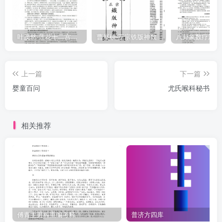
之妇，见儿肯吃，喜而喂之不己。余目击种种，庶不知芽儿初生，肠
胃脆薄，此物日积，何能克化，以致肚腹膨胀，呕吐发热，诸疾生
矣。病家味而不言，医者不知，苟不察而用诸惊之药，大谬之甚，欲
叶茂然-莲花十二宫佛家奇门面授及答疑
曹展硕-正宗铁版神数
求病愈可乎！宜感应丸如菜子大七八丸和平胃丸少许，生姜紫苏甘草
汤下。出月者加五六丸。凡遇此症宜即下，食消而病愈。此良法也。
上一篇
下一篇
况小儿纯阳之体，即下未必便虚，失下迟延，日久病日甚，痞块内
婴童百问
尤氏喉科秘书
作，多致不救。禁挑筋论
相关推荐
傅青主男科重编考释
普济方四库