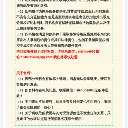
拥有此类资源的版权.
（2）四书格作为网络服务提供者,对非法转载,盗版行为的发生
不具备充分监控能力.但是当版权拥有者提出侵权指控并出示充
分版权证明材料时,四书格负有移除盗版和非法转载作品以及停
止继续传播的义务.
（3）四书格在满足前款条件下采取移除等相应措施后不为此向
原发布人承担违约责任或其它法律责任，包括不承担因侵权指
控不成立而给原发布人带来损害的赔偿责任.
内容如果侵犯了你的权益，请联系微信：sishuge666 邮
箱:1545621496@qq.com 我们将尽快处理
关于售后：
（1）因部分资料含有敏感关键词，网盘无法分享链接，请联系
客服进行发送.
（2）如资料存在相关问题、联系微信：sishuge666 无条件退
款！
（3）
不用担心不给资料，如果没有及时回复也不用担心，看到
了都会发给您的！放心！
（4）
关于所收取的费用与其对应资源价值不发生任何关系，只
是象征的收取站点运行所消耗各项综合费用.