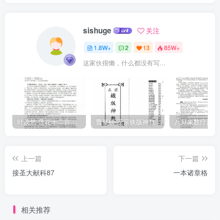
sishuge
关注
1.8W+
2
13
85W+
这家伙很懒，什么都没有写...
叶茂然-莲花十二宫佛家奇门面授及答疑
曹展硕-正宗铁版神数
上一篇
下一篇
接圣大献科87
一本诸章格
相关推荐