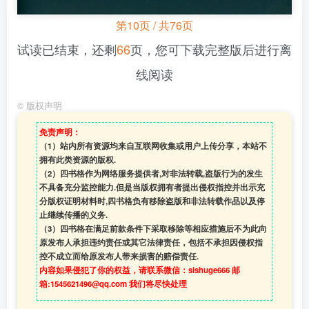
第10页 / 共76页
试读已结束，还剩
66
页，您可下载完整版后进行离
线阅读
©
版权声明
免责声明：
（1）站内所有资源均来自互联网收集或用户上传分享，本站不
拥有此类资源的版权.
（2）四书格作为网络服务提供者,对非法转载,盗版行为的发生
不具备充分监控能力.但是当版权拥有者提出侵权指控并出示充
分版权证明材料时,四书格负有移除盗版和非法转载作品以及停
止继续传播的义务.
（3）四书格在满足前款条件下采取移除等相应措施后不为此向
原发布人承担违约责任或其它法律责任，包括不承担因侵权指
控不成立而给原发布人带来损害的赔偿责任.
内容如果侵犯了你的权益，请联系微信：sishuge666 邮
箱:1545621496@qq.com 我们将尽快处理