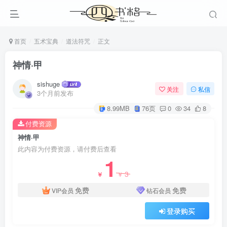
首页
五术宝典
道法符咒
正文
神情·甲
sishuge
关注
私信
3个月前发布
8.99MB
76页
0
34
8
付费资源
神情·甲
此内容为付费资源，请付费后查看
1
3
￥
￥
免费
免费
VIP会员
钻石会员
登录购买