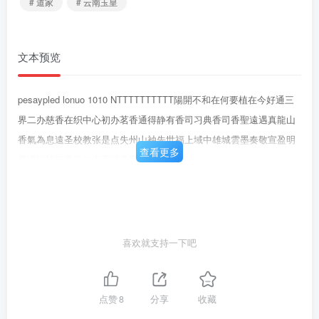
# 道家
# 云南玉皇
文本预览
pesaypled lonuo 1010 NTTTTTTTTTT陽開不和在何要植在今好通三
界二办慈香在织中心初办茗香通得静有香司习典香司香聖遠遇真龍山
香氣為息遠圣校教张是点失州山袖先世福上域中雄城雲墨奏敬宣盈明
查看更多
騰调福祥江真龍似志高强香司朝森
喜欢就支持一下吧
点赞
8
分享
收藏