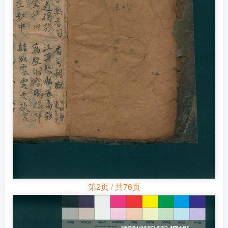
第2页 / 共76页