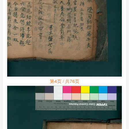
第4页 / 共76页