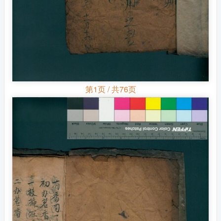
第1页 / 共76页