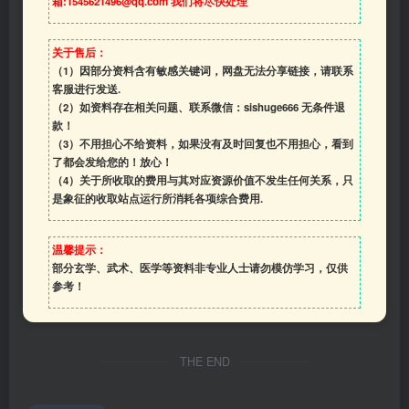
箱:1545621496@qq.com 我们将尽快处理
关于售后：
（1）因部分资料含有敏感关键词，网盘无法分享链接，请联系
客服进行发送.
（2）如资料存在相关问题、联系微信：sishuge666 无条件退
款！
（3）
不用担心不给资料，如果没有及时回复也不用担心，看到
了都会发给您的！放心！
（4）
关于所收取的费用与其对应资源价值不发生任何关系，只
是象征的收取站点运行所消耗各项综合费用.
温馨提示：
部分玄学、武术、医学等资料非专业人士请勿模仿学习，仅供
参考！
THE END