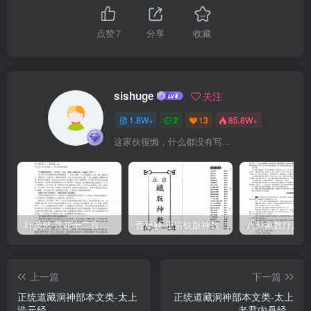
守終如始，功行乃成。修道之人，施其功行，守終如初，大之與小，
無不成矣！持齋奉戒，淡泊為門，人以齋為戒，以戒為行，齋戒為
点赞
7
分享
收藏
行，用淡泊為根也。身心清靜，無爱無憎，神好靜，而以身心是非撓
之。太上以心無心，以身無身，乃虚心而實性，無身而有神，以神性
共聚，乃為聖道之質也。以虚無為醴，何有憎愛。六悠不贼，六慾
sishuge
关注
者，眼耳鼻舌心意也，常以舌責其味，眼觀其色，耳聽其聲，鼻嗅其
1.8W+
2
13
85.8W+
香，心意繫其事，欲綠情逐物，亂其身心，皆六根之贼者也萬神乃
这家伙很懒，什么都没有写...
遵。人身中有三萬六千之神，俱好生而不好死，若人守其玄元之、
理，達無為之道，身無穢污，萬神豈不遵伏也。修心鍊性，是吾本
身。修心者，以心無心也：鍊性者，以性無性也。太上乃清靜虚無之
神，玄元至德之尊。几人去其情染，外其是非，守其大道之理，豈不
為一醴本身？吾身非道，因道成真，身非道者，為道乃虚，無身則有
叶茂然-莲花十二宫佛家奇门面授及答疑
曹展硕-正宗铁版神数
象，道在人身，如石中之火，不擊本無，故身非道也。擊之有象，故
因道成真者也暗合天地，杳杳冥冥杳冥者，清虚寂湛之象也，為天地
上一篇
下一篇
萬物，因道而生，道無形體，乃暗合在杳冥虚無之中矣！陽形質，查
正统道藏洞神部本文类-太上
正统道藏洞神部本文类-太上
夜俱分。天無形象，以查夜為本：道無形象，以功行齋戒為根。四時
浩元经--
老君内丹经--