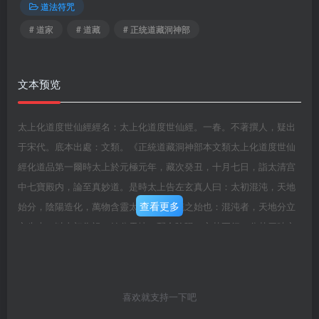
道法符咒
# 道家
# 道藏
# 正统道藏洞神部
文本预览
太上化道度世仙經經名：太上化道度世仙經。一春。不著撰人，疑出
于宋代。底本出處：文類。《正統道藏洞神部本文類太上化道度世仙
經化道品第一爾時太上於元極元年，藏次癸丑，十月七日，詣太清宫
中七寶殿内，論至真妙道。是時太上告左玄真人曰：太初混沌，天地
查看更多
始分，陰陽造化，萬物含靈太初者，混沌之始也：混沌者，天地分立
之先也。以太初為祖，始分天地，配合陰陽，立其五行，分其四時之
造化，以發生萬物也強名日道道乃天地陰陽之母，五行萬物之宗，道
之元形，故強名日道也恍惚為形，恍惚者，澄湛之意也。謂大道視之
元象，聽之元聲，遠之元則，近之元依，故以恍惚為象，以虚元為形
喜欢就支持一下吧
隨之有理，勤志皆明，大道無形，其理幽遠，若不志勤，難明妙理。