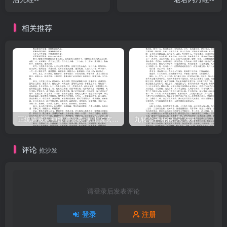
為信，運轉古今。四時者，春夏秋冬也。天以四時為信，道以神化為
應，自元始至今，豈有失乎？不言善應，萬物皆賓，天之不言，以陰
相关推荐
陽四時善鹰，萬物稟時，而生殺自然，可不為賓伏者乎！醴之日道，
依者為真。天地之機，四時之情，若人醴之運用，依而於身修鍊，三
千功行成就，變几為聖，乃升真也。五行品第二
正统道藏洞神部谱箓类-太上说玄天大圣真武本传神咒妙经–
九转金丹秘诀-宋-陈朴
评论
抢沙发
请登录后发表评论
登录
注册