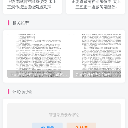
正统道藏洞神部威仪类-太上
正统道藏洞神部威仪类-太上
神、土地之主五嶽四瀆護人長吏、加算主者、左右傳吏、解罪之君、
三洞传授道德经紫虚箓拜表
三五正一盟威阅箓醮仪-前
一切神靈，各各執持玉板，聽臣口中詞語。今有弟子某家累年已來，
仪-前蜀-杜光庭
蜀-杜光庭
居止不利，人口瘿疗，死亡非一，經營不遂，官職不遷，所願不從，
相关推荐
災厄妄生，卜决憂忌，皆見八方四面、並有下官故炁，疫癘鬼兵，八
部魔邪，暴害良善。門門唯開哭屍之響，不聞雅樂之音。大小哀哉，
枉遭者眾。耳開目見，非是吉祥。某等日夜驚惶，無方投趣。伏聞老
君設教，授與仙真，下傳凡俗，大解妙法，殺鬼生人。今於當處結
壇，奉默酒脯，祠五帝之具，占得九章。今日吉良，宿得天詹。明如
日月，比於三光。百味雜馔，不敢先营。清酒泽脯，甘美甚香。帝君
受簪，賜福無量。七祖生天，解釋禍殃，逍遙雅樂，位等仙王。生人
正统道藏洞神部谱箓类-太上说玄天大圣真武本传神咒妙经–
九转金丹秘诀-宋-陈朴
富赏，子孫滿堂，三十六代，及以先亡，昇入南宫，樂福鄉，去離三
塗，免墮鹱渴。長辭劍樹寒冰鐵床，不見铜柱牛頭阿傍。瘟疫疾病，
评论
抢沙发
萬代消亡。收插百鬼，施於太陽。災害解散，永保吉昌。五帝之主，
萬神之王，消减惡業，知其柔刚。暉生枯榮，言成雪霜。能使官災消
散，疾病去床：能使春秋冬夏，上下玄黄：能使四時節炁，天圆地
请登录后发表评论
方。動作自然，五色玄黄，三明六律，七柔八刚，造作人形，無暗不
登录
注册