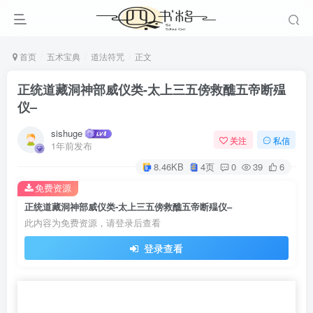
首页
五术宝典
道法符咒
正文
正统道藏洞神部威仪类-太上三五傍救醮五帝断殟
仪–
sishuge
关注
私信
1年前发布
8.46KB
4页
0
39
6
免费资源
正统道藏洞神部威仪类-太上三五傍救醮五帝断殟仪–
此内容为免费资源，请登录后查看
登录查看