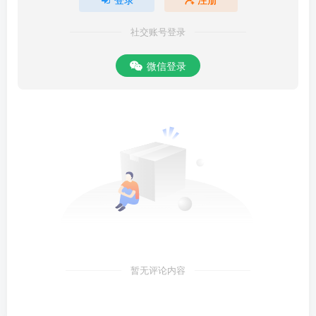
照，無明不光。北斗七星，布置諸宿。角亢氐房心尾箕，配屬束方：
井鬼柳星張翼軫，配屬南方：奎婁胄昴畢觜参，配屬西方：斗牛女虚
社交账号登录
危室璧，配屬北方：口口口口口口口，配屬中央五行。推節寒熱溫
凉，使金剋木，木自折傷：使木剋土，土自潛藏：使土剋水，水不流
微信登录
行：使水剋火，火自無光：使火剋金，金自消亡。打考戮鬼，鬼走遠
方。療治疾病，立即自康。规觅求官，宜奉公王。使神安宅，宅如金
剛：使符指鬼，鬼即减亡：使神斬邪，邪自破傷：使神治病，病人去
床：使神防衛，行者吉昌：使神安墓，子孫滿堂：使神耕種，五毅滿
倉：使神斷病，來者不當。天有九章，人有恶業，棄與八荒，蕩除街
巷村陌，並及弟子某宅内，瘟疫斑黄。自家親之外，速去遠方，屯營
百鬼之帥，捉溺付與鹱渴。吞瞰精魅，五醴消亡。老君口勑，誅斬不
祥，何神能住，何鬼敢
暂无评论内容