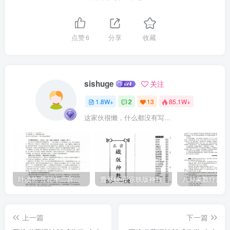
五盤每盤一斗二升，酒一斗盖子四十隻，信錢五分每分一百二十文，
紙一束五帖作錢財，五帖鎮座。醮盤四十分餅、胡桃、乾棗、乾魚、
鹿脯、時新菓子，茅香渴一碗，燈十二盏，桃牌六枚各長一尺一寸閤
点赞
6
分享
收藏
二寸。師位居北，叩齒三十六通了，入壇解穢次禁鬼門次衛靈咒次發
爐弟子装束冠帶如法，於齋壇前，虔诚告祝，設拜捻香，以俟通感維
某年某月某朔某日洞渭弟子臣某等，謹為弟子某甲上散：上請束方青
sishuge
关注
帝靈威仰勾芒君青帝夫人降下，上請南方赤帝嫖弩祝融君赤帝夫人降
1.8W+
2
13
85.1W+
下，上請西方白帝招矩少吴君白帝夫人降下，上請北方黑帝莱光紀玄
这家伙很懒，什么都没有写...
冥君黑帝夫人降下，上請中央黄帝含樞紐軒轅君黄帝夫人降下。上請
五帝之子、五帝之孫、典籍功曹、司命司錄、好生司馬、大神解穢主
者，左右尚昔、前後僕射、延壽玉女、長吏司空、注年博士、上下大
夫、虚無小吏、削死定生君、解衰脫厄君、保命益算君、治病下藥
君、浮雲使者君、雷師電師君、四州九谷君、河上仙官、江湖玉女
叶茂然-莲花十二宫佛家奇门面授及答疑
曹展硕-正宗铁版神数
君、吞魔食鬼君、收殟食鬼君、斬鬼破鬼君、掃蕩不祥安隱六腑君、
移名定籍君、各各諸座，故響微禮，符告上下。阴放天地大神、五帝
上一篇
下一篇
仙宫、並及此間土地真宫、九江水帝、十二溪女、河伯水官、地下七