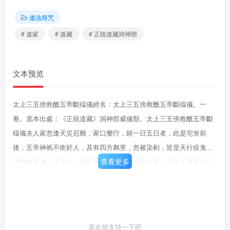
道法符咒
# 道家
# 道藏
# 正统道藏洞神部
文本预览
太上三五傍救醮五帝斷殟儀經名：太上三五傍救醮五帝斷殟儀。一
卷。底本出處：《正統道藏》洞神部威儀類。太上三五傍救醮五帝斷
殟儀夫人家忽逢天災厄難，家口瘿疗，經一日五日者，此是宅舍前
後，五帝神衹不衛於人，及有四方粼里，忽被染剔，皆是天行疫鬼，
查看更多
雲中李子遨、張元伯、劉元速、烏丸鬼等病患人家。但是人家若患天
行時疫，三年内，皆再發一度。可於醮曆，檢定良日，求一道士，延
請就宅。若辦得修神咒齋一日兩夜、三日三夜。若不辦，只請一人醮
五帝。所須色目，具列如後：真乳頭香一兩半六爐。案六面，筆五
管，墨五錠，五方綵各一段隨方色。手巾五條各長四尺二寸，命祿米
喜欢就支持一下吧