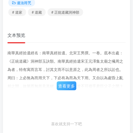
道法符咒
# 道家
# 道藏
# 正统道藏洞神部
文本预览
南華真經拾遺經名：南華真經拾遺。北宋王男撰。一卷。底本出處：
《正統道藏》洞神部玉訣類。南華真經拾遺宋王元澤集太廟之犧周之
為者，特有寓而言耳，討其文而不以意原之，此為周者之所以訟也。
周曰：上必無為而用天下，下必有為而為天下用。又自以為處昏上亂
查看更多
相之間，故第而無所見其材，孰為周之言皆不可措乎君臣父子之間？
而遭世遇主終不可使有為也。及其引太廟之犧以醉楚之聘使，彼盖危
言拒衰世之常人爾。夫以周之才，豈迷出處之方而專畏犧者哉？盖孔
子所謂隱居放言者，周殆其人也。春秋經世聖人有論議無辨，諸子有
辯無論議。論者論說而止，議者議評而止，辨者辨其事之是非如何
喜欢就支持一下吧
耳。六合之外，聖人存而勿論。六合之内，聖人論而不議。聖人有論