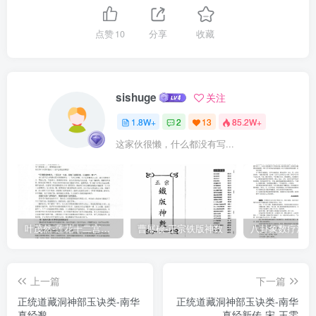
也，《春秋》議而不辨，《春秋》經世之迹，第議而己。聖人有議
也，聖人之有議，非得己也，豈若眾人務辨以相示歟。罔兩問影莊子
点赞
10
分享
收藏
之昔雨言罔兩之問影，以影之為影，似待乎形而實不相待也。而不知
者以起坐俯仰為在形，豈知影寔不待於形歟。夫以影必待形，形必待
造物者，是不能冥於獨化耳。能冥於獨化，則知影之不待形，形之不
sishuge
关注
待造物，極於無有而已，故曰惡識其所以然不然。萝為胡蝶莊子以其
1.8W+
2
13
85.2W+
自適則言萝為胡蝶，以其自樂則言如魚之樂。以胡螺微小飛揚而無所
这家伙很懒，什么都没有写...
不至矣，以魚處深渺而能活其身矣，所以寓其自適自樂之意於二物，
在於齊諧萬物也。卮言卮言，不一之言也。言之不一，则動而愈出，
故曰日出。言不一而出之，必有本，故曰和以天倪。天倪，自然之妙
本也。言有其本則應變而無極，故曰因以曼衍。言應變無極則古今之
年有時而第壶，而吾之所言無時而極也，故曰所以第年。此周之為言
叶茂然-莲花十二宫佛家奇门面授及答疑
曹展硕-正宗铁版神数
雖放縱不一，而未营離於道本也。故郭象以周為知本者，所謂知莊子
之深也。雜說萬物之所道者，道也。道者物之所道而無有不在，故在
上一篇
下一篇
大則未营有所過，而在細則未营有所遺。是以萬物之才，性分中亦各
正统道藏洞神部玉诀类-南华
正统道藏洞神部玉诀类-南华
有所取，而此莊周之為者而言及餛鹏、蜩鶯、斥鸚、鹪鹅、皚羊、魚
真经邈--
真经新传-宋-王雱