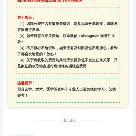
箱:1545621496@qq.com 我们将尽快处理
关于售后：
（1）因部分资料含有敏感关键词，网盘无法分享链接，请联系
客服进行发送.
（2）如资料存在相关问题、联系微信：sishuge666 无条件退
款！
（3）
不用担心不给资料，如果没有及时回复也不用担心，看到
了都会发给您的！放心！
（4）
关于所收取的费用与其对应资源价值不发生任何关系，只
是象征的收取站点运行所消耗各项综合费用.
温馨提示：
部分玄学、武术、医学等资料非专业人士请勿模仿学习，仅供
参考！
THE END