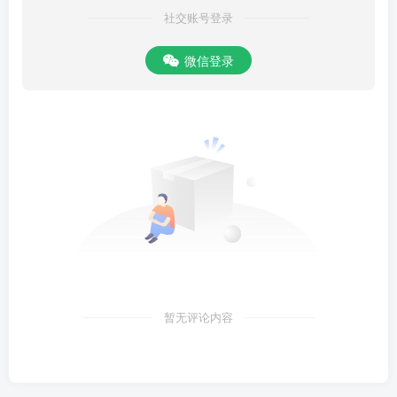
蟲之不可以語於冰，井蛙之不可以語於海也莊子言顏回忘仁義矣，未
社交账号登录
能忘禮樂。仁義先忘而禮樂後忘，是仁義不如禮樂也。此莊子先
微信登录
暂无评论内容