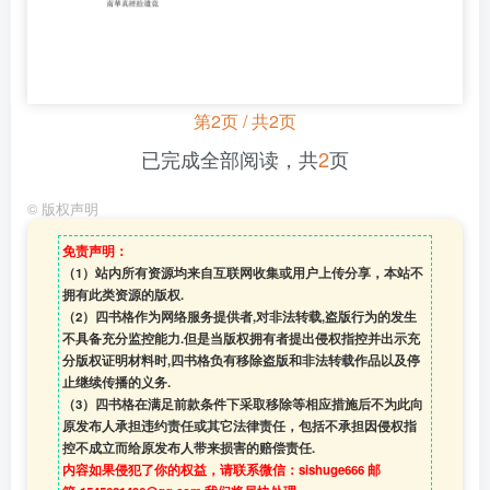
第2页 / 共2页
已完成全部阅读，共
2
页
©
版权声明
免责声明：
（1）站内所有资源均来自互联网收集或用户上传分享，本站不
拥有此类资源的版权.
（2）四书格作为网络服务提供者,对非法转载,盗版行为的发生
不具备充分监控能力.但是当版权拥有者提出侵权指控并出示充
分版权证明材料时,四书格负有移除盗版和非法转载作品以及停
止继续传播的义务.
（3）四书格在满足前款条件下采取移除等相应措施后不为此向
原发布人承担违约责任或其它法律责任，包括不承担因侵权指
控不成立而给原发布人带来损害的赔偿责任.
内容如果侵犯了你的权益，请联系微信：sishuge666 邮