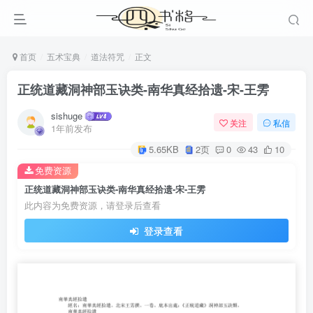
首页
五术宝典
道法符咒
正文
正统道藏洞神部玉诀类-南华真经拾遗-宋-王雱
sishuge
关注
私信
1年前发布
5.65KB
2页
0
43
10
免费资源
正统道藏洞神部玉诀类-南华真经拾遗-宋-王雱
此内容为免费资源，请登录后查看
登录查看