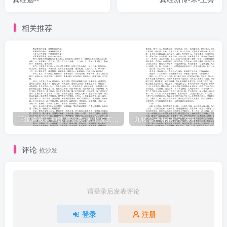
蝶、馬牛、山木之類也。道之本在太極之先而不為高，根在六極之下
而不為深。未有天地也，先天地生而不為久。自古以固存也，長於上
相关推荐
古而不為壽。萬有不同謂之富，不同同之之謂大，富有之謂大業，此
聖人也。有形然後有名，有名然後有分，有分然後有守。莊子曰：形
名已明，分守次之。莊子所謂不折鏌鄉，不怨飄瓦，與夫不怒虚舟之
意同也。天地有大美而不言，四時有明法而不議，萬物有成理而不
說。是以孔子欲無言也，則曰天何言哉，四時行焉，百物生焉。非醴
道者，孰能與此。率性者自然也，修道者使然也。自然者天也，使然
者人也。在自然之中者有也，在使然之外者無也，人安能奪其所有益
正统道藏洞神部谱箓类-太上说玄天大圣真武本传神咒妙经–
九转金丹秘诀-宋-陈朴
其所無哉。故所有者性也，所無者莊子之所謂侈也。德者己之所有
也，於己之所有人益之，是侈也。故曰：駢拇枝指出乎性哉，而侈於
评论
抢沙发
德。附贅縣疣出乎形哉，而侈於性。君子之迹有第通，聖人之道無鈍
利，民之所見者然也。君子之迹有第通，其心則無第通之異也。故
曰：第亦樂，通亦樂，以第通為寒暑風雨之序也莊子曰：無以故减
请登录后发表评论
命，人道之謂故，天道之謂命。道譬則藏也，聖譬則時也，莊周所以
登录
注册
作《秋水》而言時至者，當其時而己。奈曲士指此而非之，宜其情夏