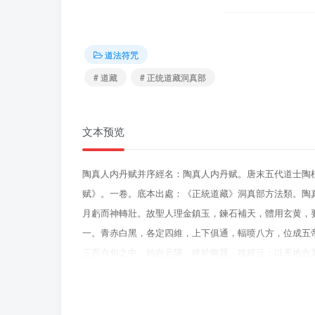
道法符咒
# 道藏
# 正统道藏洞真部
文本预览
陶真人内丹赋并序經名：陶真人内丹赋。唐末五代道士陶
赋》。一卷。底本出處：《正統道藏》洞真部方法類。陶
月虧而神轉壯。故聖人理金鎮玉，鍊石補天，體用玄黄，
一。青赤白黑，各定四維，上下俱通，輻喷八方，位成五
三百六旬之中。始自元陽，終於晦题。故經云：以天地合
運。乾長於艮、巽之醴，刚變為柔。坤生於震、兌之形，
鍊髓筋，十月功成，一用方備其神也。化之為液鎔凝質，
華，抽五行之血肉。故聖人研日月二字，通幽洞冥。第金