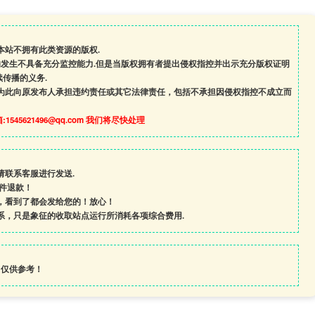
本站不拥有此类资源的版权.
的发生不具备充分监控能力.但是当版权拥有者提出侵权指控并出示充分版权证明
传播的义务.
为此向原发布人承担违约责任或其它法律责任，包括不承担因侵权指控不成立而
545621496@qq.com 我们将尽快处理
请联系客服进行发送.
条件退款！
，看到了都会发给您的！放心！
系，只是象征的收取站点运行所消耗各项综合费用.
，仅供参考！