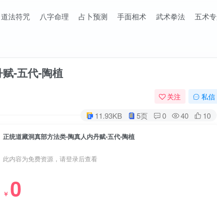
道法符咒
八字命理
占卜预测
手面相术
武术拳法
五术专
赋-五代-陶植
关注
私信
11.93KB
5页
0
40
10
正统道藏洞真部方法类-陶真人内丹赋-五代-陶植
此内容为免费资源，请登录后查看
0
￥