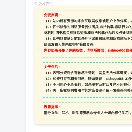
©
版权声明
免责声明：
（1）站内所有资源均来自互联网收集或用户上传分享，
（2）四书格作为网络服务提供者,对非法转载,盗版行为
材料时,四书格负有移除盗版和非法转载作品以及停止继续
（3）四书格在满足前款条件下采取移除等相应措施后不
给原发布人带来损害的赔偿责任.
内容如果侵犯了你的权益，请联系微信：sishuge666 邮箱:1
关于售后：
（1）因部分资料含有敏感关键词，网盘无法分享链接，
（2）如资料存在相关问题、联系微信：sishuge666 无
（3）
不用担心不给资料，如果没有及时回复也不用担心
（4）
关于所收取的费用与其对应资源价值不发生任何关
温馨提示：
部分玄学、武术、医学等资料非专业人士请勿模仿学习