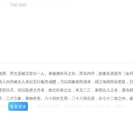
THE END
植撰。序文及赋注皆出一人。者修煉外丹之街，而非内丹，故書名原當作《金
真人内丹赋夫人本以五行氣而成醴，乃以四象精而灌身，得江海竭而命更延，
要崇日月。伏以龍虎大丹者，南北往來之位，本元二三，束西出入之名，運合
帝，三才立象，萬物有形。六十四卦爻用，二十八宿合度，在七十二候之內，
查看更多
其德，日月合其明也。春夏進長滋隆，皆禀於四時。秋冬退伏垫藏，豈離於一
陰歸陽位。然始陰陽之用，日月交嘆，是以離女坎男，金夫木婦，妮其精氣，
若堅冰變之玄霜，烹剖形如素雪。方辨鉛汞之理，始驗水火之源。合兩象之精
水五行，出凡入聖。《参》云：日月為易，刚柔相當。此名水土金之三物，志