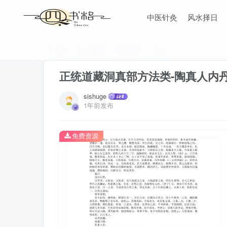
中医针灸
风水择日
首页
五术宝典
道法符咒
正文
正统道藏洞真部方法类-陶真人内丹
sishuge
1年前发布
免费资源