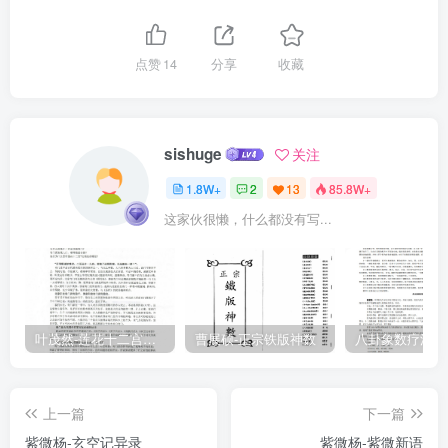
点赞
14
分享
收藏
sishuge
关注
1.8W+
2
13
85.8W+
这家伙很懒，什么都没有写...
叶茂然-莲花十二宫佛家奇门面授及答疑
曹展硕-正宗铁版神数
上一篇
下一篇
紫微杨-玄空记异录
紫微杨-紫微新语