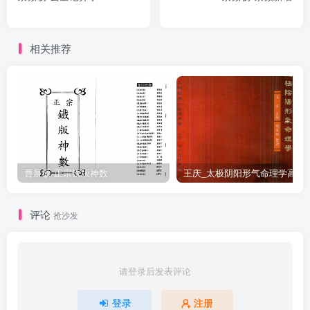
相关推荐
曹展硕-正宗铁版神数
王庆_太极阴阳形气命
评论
抢沙发
请登录后发表评论
登录
注册