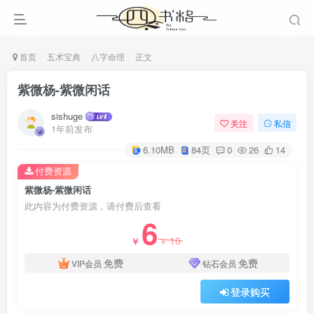
首页
五术宝典
八字命理
正文
紫微杨-紫微闲话
sishuge
关注
私信
1年前发布
6.10MB
84页
0
26
14
付费资源
紫微杨-紫微闲话
此内容为付费资源，请付费后查看
6
10
￥
￥
免费
免费
VIP会员
钻石会员
登录购买