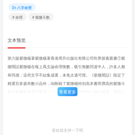
八字命理
# 命理
# 紫微斗数
文本预览
第六版紫微楊著紫微楊著香港周升出版社有限公司吃界探索叢書①紫
微聞話紫微楊在報上爲文論命理衡數，吸引無數同道中人，許多人都
有同感：這些文字不結集成署，未免太過可惜。《柴微閒話》除定了
精選百多篇布數小品外，尙附錄了紫微楊特别高本書而撰高的紫微斗
查看更多
數主星徽香港周刊叢害二十二元正验」，乃廿年心得大坡露，爱好斗
数勿错過！78659665176紫微閒岳$100包5包巧配包包包包巧包配己5
包尼己5己5己5己巧己5考
喜欢就支持一下吧