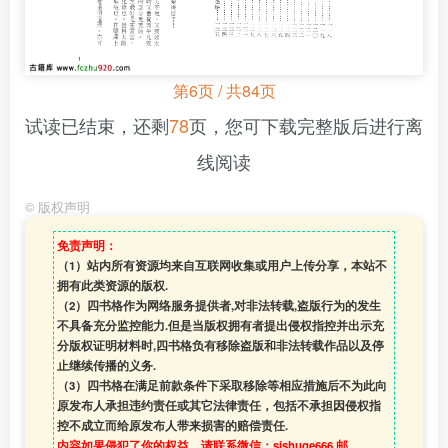
第6页 / 共84页
试读已结束，还剩
78
页，您可下载完整版后进行离
线阅读
©
版权声明
免责声明：
（1）站内所有资源均来自互联网收集或用户上传分享，本站不
拥有此类资源的版权.
（2）四书格作为网络服务提供者,对非法转载,盗版行为的发生
不具备充分监控能力.但是当版权拥有者提出侵权指控并出示充
分版权证明材料时,四书格负有移除盗版和非法转载作品以及停
止继续传播的义务.
（3）四书格在满足前款条件下采取移除等相应措施后不为此向
原发布人承担违约责任或其它法律责任，包括不承担因侵权指
控不成立而给原发布人带来损害的赔偿责任.
内容如果侵犯了你的权益，请联系微信：sishuge666 邮