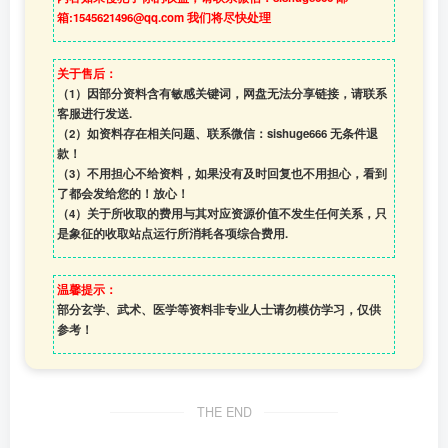
箱:1545621496@qq.com 我们将尽快处理
关于售后：
（1）因部分资料含有敏感关键词，网盘无法分享链接，请联系
客服进行发送.
（2）如资料存在相关问题、联系微信：sishuge666 无条件退
款！
（3）
不用担心不给资料，如果没有及时回复也不用担心，看到
了都会发给您的！放心！
（4）
关于所收取的费用与其对应资源价值不发生任何关系，只
是象征的收取站点运行所消耗各项综合费用.
温馨提示：
部分玄学、武术、医学等资料非专业人士请勿模仿学习，仅供
参考！
THE END