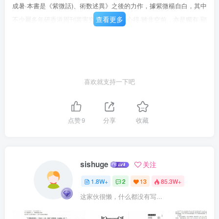
成暑·本書是《紫微話)、術数述異》之後的力作，據紫微楊自白，其中
查看更多
不少屬多年研香港周刊叢害究術数命理的心得·雖非空前，亦是獨有·顯
大公無私地公開·與同道分享。
喜欢就支持一下吧
点赞
9
分享
收藏
sishuge
关注
1.8W+
2
13
85.3W+
这家伙很懒，什么都没有写...