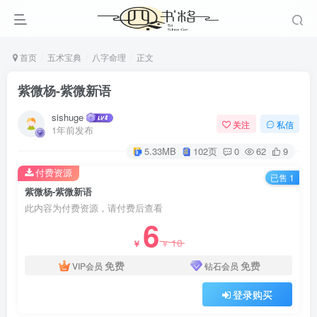
首页
五术宝典
八字命理
正文
紫微杨-紫微新语
sishuge
关注
私信
1年前发布
5.33MB
102页
0
62
9
付费资源
已售 1
紫微杨-紫微新语
此内容为付费资源，请付费后查看
6
10
￥
￥
免费
免费
VIP会员
钻石会员
登录购买