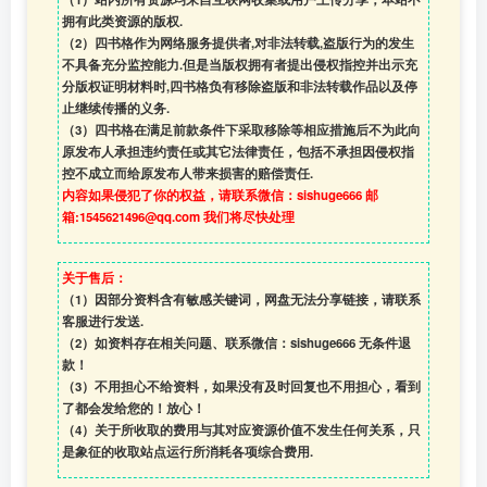
拥有此类资源的版权.
（2）四书格作为网络服务提供者,对非法转载,盗版行为的发生
不具备充分监控能力.但是当版权拥有者提出侵权指控并出示充
分版权证明材料时,四书格负有移除盗版和非法转载作品以及停
止继续传播的义务.
（3）四书格在满足前款条件下采取移除等相应措施后不为此向
原发布人承担违约责任或其它法律责任，包括不承担因侵权指
控不成立而给原发布人带来损害的赔偿责任.
内容如果侵犯了你的权益，请联系微信：sishuge666 邮
箱:1545621496@qq.com 我们将尽快处理
关于售后：
（1）因部分资料含有敏感关键词，网盘无法分享链接，请联系
客服进行发送.
（2）如资料存在相关问题、联系微信：sishuge666 无条件退
款！
（3）
不用担心不给资料，如果没有及时回复也不用担心，看到
了都会发给您的！放心！
（4）
关于所收取的费用与其对应资源价值不发生任何关系，只
是象征的收取站点运行所消耗各项综合费用.