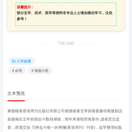
温馨提示：
部分玄学、武术、医学等资料非专业人士请勿模仿学习，仅供
参考！
THE END
八字命理
# 命理
# 紫微斗数
文本预览
紫微楊著香港周刊出版社有限公司紫微楊著玄界探索叢書④紫微新語
装微褐在五年前掀起斗数熱潮後，雨年來倦勒而無新作·讀者思念盆
甚，西電交加·乃將迄今唯一的專欄(香港周刊》刊登)，提早整理桔集