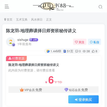
首页
五术宝典
风水择日
正文
陈龙羽-地理葬课择日师资班秘传讲义
sishuge
关注
私信
1年前发布
1.44MB
51页
0
38
8
付费资源
陈龙羽-地理葬课择日师资班秘传讲义
此内容为付费资源，请付费后查看
6
10
￥
￥
免费
免费
VIP会员
钻石会员
登录购买