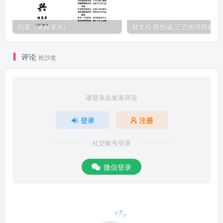
刘基《堪舆漫兴》
林文松.陈怡诚-
评论
抢沙发
请登录后发表评论
登录
注册
社交账号登录
微信登录