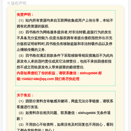
©
版权声明
免责声明：
（1）站内所有资源均来自互联网收集或用户上传分享，本站不
拥有此类资源的版权.
（2）四书格作为网络服务提供者,对非法转载,盗版行为的发生
不具备充分监控能力.但是当版权拥有者提出侵权指控并出示充
分版权证明材料时,四书格负有移除盗版和非法转载作品以及停
止继续传播的义务.
（3）四书格在满足前款条件下采取移除等相应措施后不为此向
原发布人承担违约责任或其它法律责任，包括不承担因侵权指
控不成立而给原发布人带来损害的赔偿责任.
内容如果侵犯了你的权益，请联系微信：sishuge666 邮
箱:1545621496@qq.com 我们将尽快处理
关于售后：
（1）因部分资料含有敏感关键词，网盘无法分享链接，请联系
客服进行发送.
（2）如资料存在相关问题、联系微信：sishuge666 无条件退
款！
（3）
不用担心不给资料，如果没有及时回复也不用担心，看到
了都会发给您的！放心！