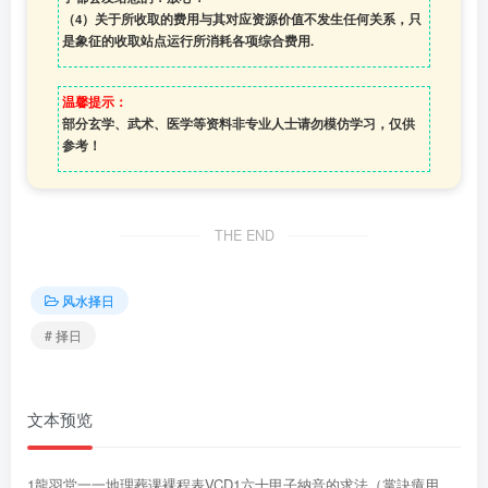
（4）
关于所收取的费用与其对应资源价值不发生任何关系，只
是象征的收取站点运行所消耗各项综合费用.
温馨提示：
部分玄学、武术、医学等资料非专业人士请勿模仿学习，仅供
参考！
THE END
风水择日
# 择日
文本预览
1龍羽堂一一地理葬课裸程表VCD1六十甲子納音的求法（掌訣癔用、