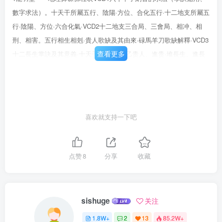
數字求法）。十天干所屬五行、陰陽·方位、合化五行·十二地支所屬五
行·陰陽、方位·六合化氣·VCD2十二地支三合局、三會局、相冲、相
刑、相害。五行相生相剋·貴人歌缺及其由來·碌馬羊刀歌缺解釋·VCD3
查看更多
十二長生掌訣及其意義·十天干長生缺·天乙贵人、進贵·堆長生、進長
生、堆旺、進旺·三殺·回頭貢煞、箭刀·六十甲子空亡·VCD4五虎遁、
五鼠遁·年月日時干支求法。十二月建及廿四節氣·萬年曆使用方法·六
十甲子命吉☒速見表·VCD5地理葬課介紹。葬課相關名辭解釋。十二
月建及廿四箭氣·入殮擇日步驟及注意事項商介·安葬擇日步骤及注意事
喜欢就支持一下吧
項簡介·命冲、命殺·正殺。VCD6命刑、命坐、命退·羅天大進年、月
·VCD7霾天大進日、時。三合喪、官符·喪窟·喪坑·命害。刺害殺·VCD8
地盤分金轉針至天盤分金·六十仙命坐山宜忌表之查法·刺穴殺·刺血殺·
点赞
8
分享
收藏
sishuge
关注
1.8W+
2
13
85.2W+