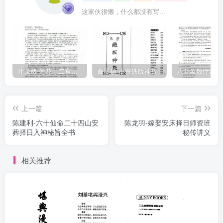
这家伙很懒，什么都没有写...
叶茂然-莲花十二宫佛家奇门面授及答疑
曹展硕-正宗铁版神数
上一篇
下一篇
陈建利-六十仙命二十四山安
陈龙羽-嫁娶安床择日师资班
葬择日入神秘旨全书
秘传讲义
相关推荐