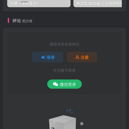
刘基《堪舆漫兴》
林文松.陈怡诚-
评论
抢沙发
请登录后发表评论
登录
注册
社交账号登录
微信登录