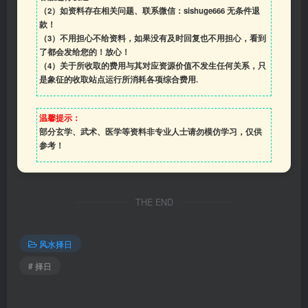
（2）如资料存在相关问题、联系微信：sishuge666 无条件退
款！
（3）
不用担心不给资料，如果没有及时回复也不用担心，看到
了都会发给您的！放心！
（4）
关于所收取的费用与其对应资源价值不发生任何关系，只
是象征的收取站点运行所消耗各项综合费用.
温馨提示：
部分玄学、武术、医学等资料非专业人士请勿模仿学习，仅供
参考！
THE END
风水择日
# 择日