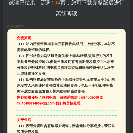
试读已结束，还剩
104
页，您可下载完整版后进行
离线阅读
©
版权声明
免责声明：
（1）站内所有资源均来自互联网收集或用户上传分享，本站不
拥有此类资源的版权.
（2）四书格作为网络服务提供者,对非法转载,盗版行为的发生
不具备充分监控能力.但是当版权拥有者提出侵权指控并出示充
分版权证明材料时,四书格负有移除盗版和非法转载作品以及停
止继续传播的义务.
（3）四书格在满足前款条件下采取移除等相应措施后不为此向
原发布人承担违约责任或其它法律责任，包括不承担因侵权指
控不成立而给原发布人带来损害的赔偿责任.
内容如果侵犯了你的权益，请联系微信：sishuge666 邮
箱:1545621496@qq.com 我们将尽快处理
关于售后：
（1）因部分资料含有敏感关键词，网盘无法分享链接，请联系
客服进行发送.