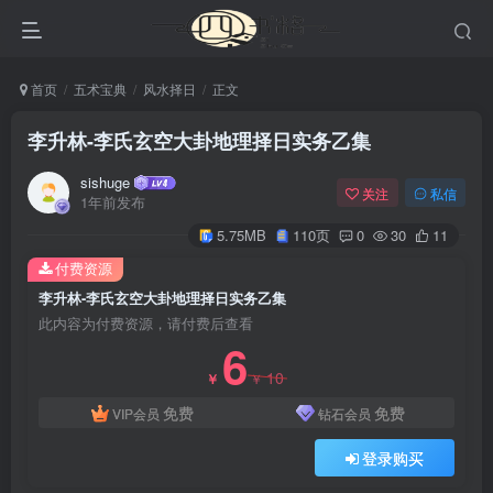
首页
五术宝典
风水择日
正文
李升林-李氏玄空大卦地理择日实务乙集
sishuge
关注
私信
1年前发布
5.75MB
110页
0
30
11
付费资源
李升林-李氏玄空大卦地理择日实务乙集
此内容为付费资源，请付费后查看
6
10
￥
￥
免费
免费
VIP会员
钻石会员
登录购买