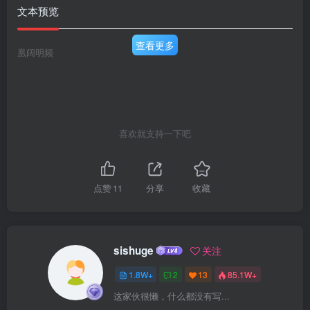
文本预览
查看更多
凰阔明频
喜欢就支持一下吧
点赞
11
分享
收藏
sishuge
关注
1.8W+
2
13
85.1W+
这家伙很懒，什么都没有写...