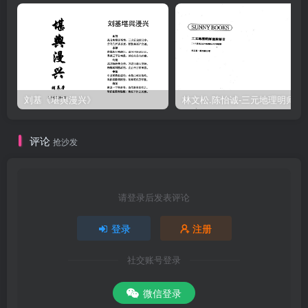
刘基《堪舆漫兴》
林文松.陈怡诚-
评论
抢沙发
请登录后发表评论
登录
注册
社交账号登录
微信登录