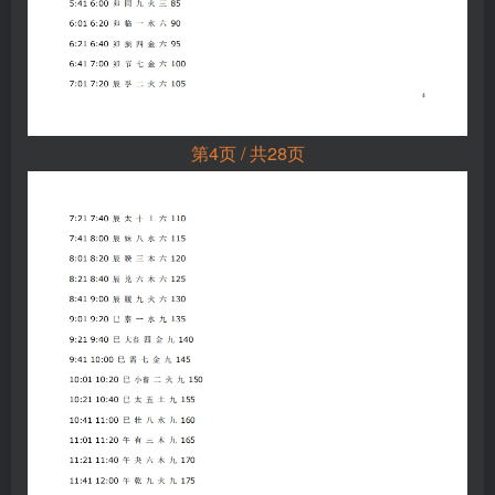
第4页 / 共28页