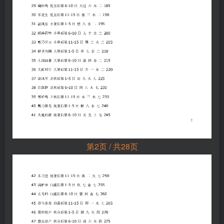
第2页 / 共28页