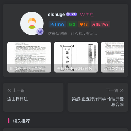
1-5日讼九火七22538白露降立秋后第6-10日困六木七23039寒蝉鸣立
秋后第11-15日未三木七23540鹰乃祭鸟处暑后第1-5日解八水七24041
sishuge
关注
天地始肃处暑后第6-10日太五土七2452
1.8W+
2
13
85.1W+
这家伙很懒，什么都没有写...
叶茂然-莲花十二宫佛家奇门面授及答疑
曹展硕-正宗铁版神数
上一篇
下一篇
连山择日法
梁超-正五行择日学.命理开聋
聩合编
相关推荐