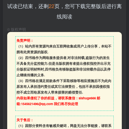
试读已结束，还剩
22
页，您可下载完整版后进行离
线阅读
©
版权声明
免责声明：
（1）站内所有资源均来自互联网收集或用户上传分享，本站不
拥有此类资源的版权.
（2）四书格作为网络服务提供者,对非法转载,盗版行为的发生
不具备充分监控能力.但是当版权拥有者提出侵权指控并出示充
分版权证明材料时,四书格负有移除盗版和非法转载作品以及停
止继续传播的义务.
（3）四书格在满足前款条件下采取移除等相应措施后不为此向
原发布人承担违约责任或其它法律责任，包括不承担因侵权指
控不成立而给原发布人带来损害的赔偿责任.
内容如果侵犯了你的权益，请联系微信：sishuge666 邮
箱:1545621496@qq.com 我们将尽快处理
关于售后：
（1）因部分资料含有敏感关键词，网盘无法分享链接，请联系