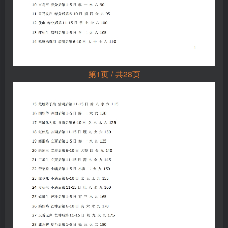
第1页 / 共28页