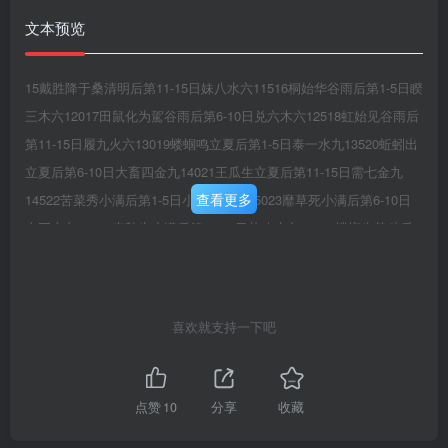
文本预览
15戴胜降于桑清明后第11-15日妹八水六11516桐始华谷雨后第1-5日睽
三木六12017田鼠化为駕谷雨后第6-10日兑六木六12518虹始见谷雨后
第11-15日履九火六13019蝼蝈鸣立夏后第1-5日泰一水九13520蚯蚓出
立夏后第6-10日大畜四金九14021王瓜生立夏后第11-15日需七金九
查看更多
14522苦菜秀小满后第1-5日小畜二火九15023靡草死小满后第6-10日
太五土九15524麦秋生小满后第11-15日壮八水九16025螳螂生芒种后
第1-5日有三木九16526鵙始鸣芒种后第6-10日央六木九17027反舌无
声芒种后第11-15日乾九火九17528鹿角解夏至后第1-5日垢九火二
18029蜩始鸣夏至后第6-10日大过六木二18530半夏生夏至后第11-15
喜欢就支持一下吧
日鼎三木二19031温风至小暑后第1-5日恒八水二19532蟋蟀居壁小暑
后第6-10日太十土二20033鹰乃学习小暑后第11-15日巽二火二20534
腐草为蠲大暑后第1-5日井七金二21035土润溽暑大暑后第6-10日蛊四
点赞
10
分享
收藏
金二21536大雨时行大暑后第11-15日升一水二22037凉风至立秋后第