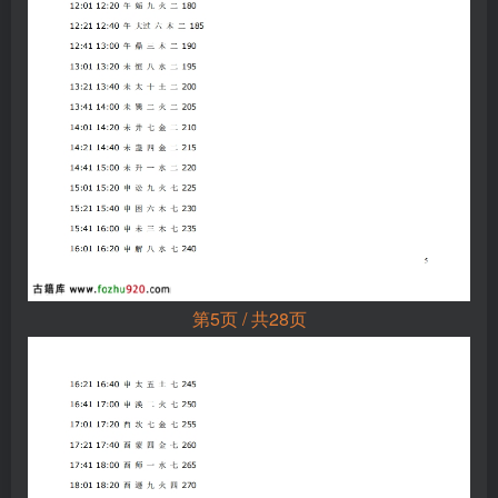
第5页 / 共28页