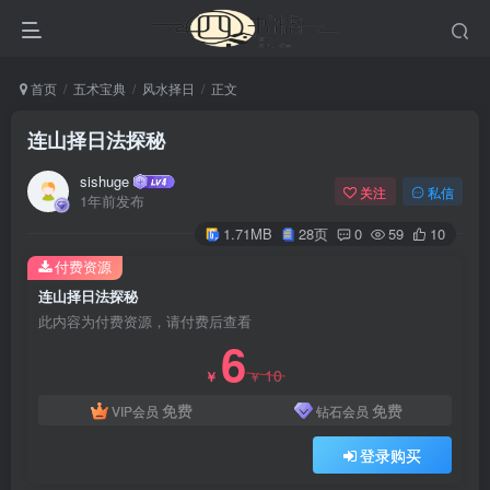
首页
五术宝典
风水择日
正文
连山择日法探秘
sishuge
关注
私信
1年前发布
1.71MB
28页
0
59
10
付费资源
连山择日法探秘
此内容为付费资源，请付费后查看
6
10
￥
￥
免费
免费
VIP会员
钻石会员
登录购买