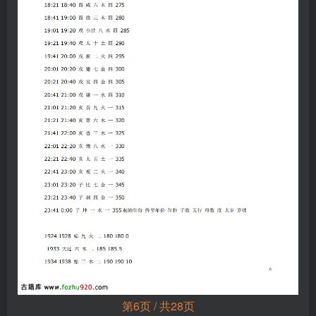
第6页 / 共28页