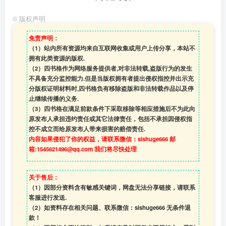
©
版权声明
免责声明：
（1）站内所有资源均来自互联网收集或用户上传分享，本站不
拥有此类资源的版权.
（2）四书格作为网络服务提供者,对非法转载,盗版行为的发生
不具备充分监控能力.但是当版权拥有者提出侵权指控并出示充
分版权证明材料时,四书格负有移除盗版和非法转载作品以及停
止继续传播的义务.
（3）四书格在满足前款条件下采取移除等相应措施后不为此向
原发布人承担违约责任或其它法律责任，包括不承担因侵权指
控不成立而给原发布人带来损害的赔偿责任.
内容如果侵犯了你的权益，请联系微信：sishuge666 邮
箱:1545621496@qq.com 我们将尽快处理
关于售后：
（1）因部分资料含有敏感关键词，网盘无法分享链接，请联系
客服进行发送.
（2）如资料存在相关问题、联系微信：sishuge666 无条件退
款！