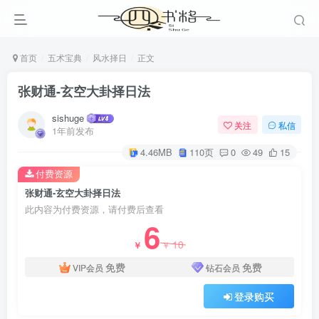
首页
五术宝典
风水择日
正文
张财通-玄空大卦择日法
sishuge
关注
私信
1年前发布
4.46MB
110页
0
49
15
付费资源
张财通-玄空大卦择日法
此内容为付费资源，请付费后查看
6
10
￥
￥
免费
免费
VIP会员
钻石会员
登录购买