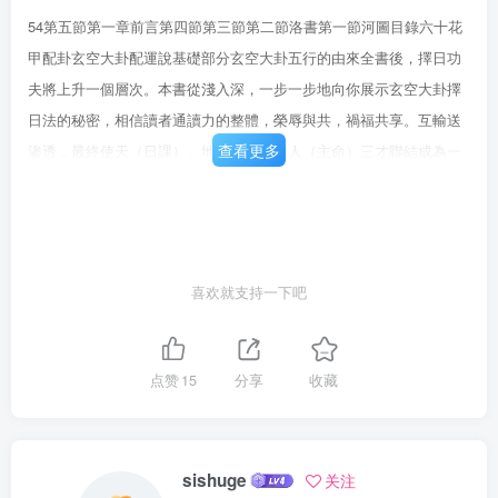
54第五節第一章前言第四節第三節第二節洛書第一節河圖目錄六十花
甲配卦玄空大卦配運說基礎部分玄空大卦五行的由來全書後，擇日功
夫將上升一個層次。本書從淺入深，一步一步地向你展示玄空大卦擇
日法的秘密，相信讀者通讀力的整體，榮辱與共，禍福共享。互輸送
查看更多
渗透，最終使天（日課）、地（山家）、人（主命）三才聯結成為一
個有所以主命能獲地理之福。同時，主命的能量也输送予日課、山
家，能量之間的相日課的能量輸送予主命，所以主命能獲日課之福；
山家的能量輸送予主命，與山家成主命的交通是這樣，主命與山家的
交通也是這樣。四、七星打劫有力的整體，同時卦與卦之間的能量也
喜欢就支持一下吧
開始相互渗透，最終真正連成一體。日課日課的組合就是應用這些交
通方式，實現卦與卦之間的聯結，成為一個團結三、親緣交通方式。
庚辰年秋32211715133
点赞
15
分享
收藏
sishuge
关注