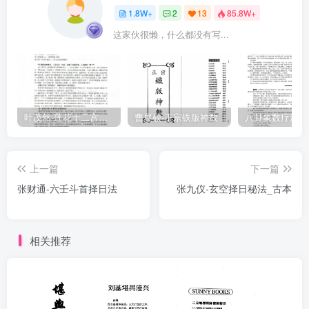
1.8W+
2
13
85.8W+
这家伙很懒，什么都没有写...
叶茂然-莲花十二宫佛家奇门面授及答疑
曹展硕-正宗铁版神数
上一篇
下一篇
张财通-六壬斗首择日法
张九仪-玄空择日秘法_古本
相关推荐