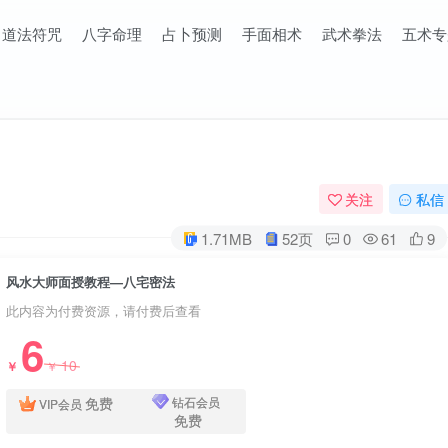
道法符咒
八字命理
占卜预测
手面相术
武术拳法
五术专
关注
私信
1.71MB
52页
0
61
9
风水大师面授教程—八宅密法
此内容为付费资源，请付费后查看
6
10
￥
￥
免费
钻石会员
VIP会员
免费