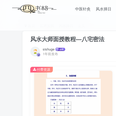
中医针灸
风水择日
首页
五术宝典
风水择日
正文
风水大师面授教程—八宅密法
sishuge
1年前发布
付费资源