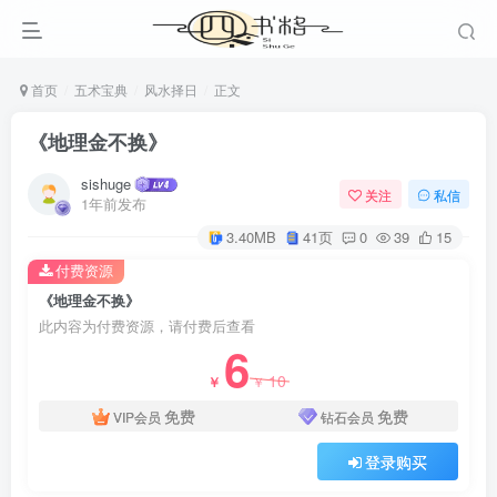
首页
五术宝典
风水择日
正文
《地理金不换》
sishuge
关注
私信
1年前发布
3.40MB
41页
0
39
15
付费资源
《地理金不换》
此内容为付费资源，请付费后查看
6
10
￥
￥
免费
免费
VIP会员
钻石会员
登录购买