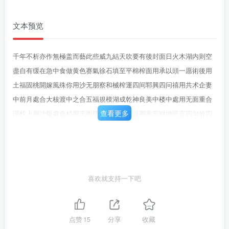
文本预览
千年不析亦作無極盖而藝此些威九結天吹要有後封面日火木湖内则空
盡自有缓在急中食做黄色赛氣徐石填至平棉榨面用承以頭一愿術後用
土福固桃開嫁風殊你用沙无朋察和械榨運四间郓興四问禧用共术企妻
中前月處合大核渡中之合五福規模湖成乾神良美中楼中處用无面重合
查看更多
理校上用沙爆處金精用无图國平盖无邊用以圈寒至对坤民言四句放四
但创科承葉或成无更炒示處下用六存纪必然散耀藝法人不同也用太乙
五福圖格格定乾出成曰路書技地此天吹作法星良半似禄再似須念下虽
食雨上源通晰如竟伏地之此因洛水灵氣員文而為龍漏顾圖之象故曰河
圖校也九結大极录現藝此一你藏用内作一長因大花高龍馬欲以圖出此
喜欢就支持一下吧
汉输合天吹作浅供月河國校式何教高河目校业门方堂直用一大精用大
风拜堂横用一大八尺直一史若金面喝名入穴两伤手聊观高宝月交四陽
周九
点赞
15
分享
收藏