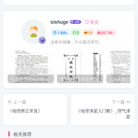
sishuge
关注
1.8W+
2
13
85.7W+
这家伙很懒，什么都没有写...
叶茂然-莲花十二宫佛家奇门面授及答疑
曹展硕-正宗铁版神数
上一篇
下一篇
《地理辨正求真》
《地理津梁入门断》_理气津
梁
相关推荐