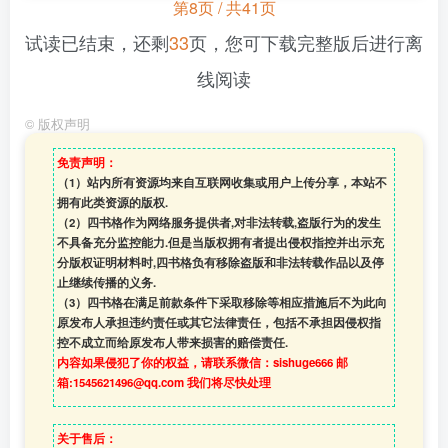
第8页 / 共41页
试读已结束，还剩
33
页，您可下载完整版后进行离
线阅读
©
版权声明
免责声明：
（1）站内所有资源均来自互联网收集或用户上传分享，本站不
拥有此类资源的版权.
（2）四书格作为网络服务提供者,对非法转载,盗版行为的发生
不具备充分监控能力.但是当版权拥有者提出侵权指控并出示充
分版权证明材料时,四书格负有移除盗版和非法转载作品以及停
止继续传播的义务.
（3）四书格在满足前款条件下采取移除等相应措施后不为此向
原发布人承担违约责任或其它法律责任，包括不承担因侵权指
控不成立而给原发布人带来损害的赔偿责任.
内容如果侵犯了你的权益，请联系微信：sishuge666 邮
箱:1545621496@qq.com 我们将尽快处理
关于售后：