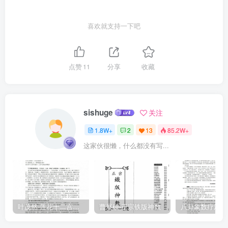
喜欢就支持一下吧
点赞
11
分享
收藏
sishuge
关注
1.8W+
2
13
85.2W+
这家伙很懒，什么都没有写...
叶茂然-莲花十二宫佛家奇门面授及答疑
曹展硕-正宗铁版神数