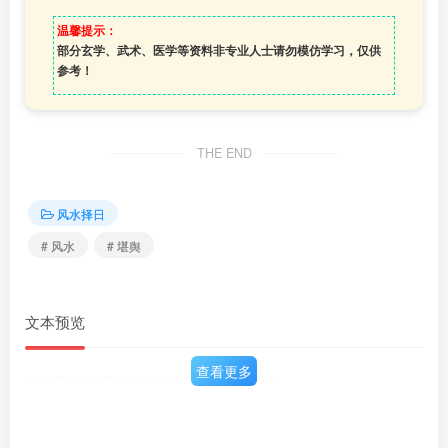
温馨提示：
部分玄学、武术、医学等资料非专业人士请勿模仿学习，仅供
参考！
THE END
风水择日
# 风水
# 堪舆
文本预览
查看更多
馬介章血心举廖天心灣才搜摩朗青崇兼金司2