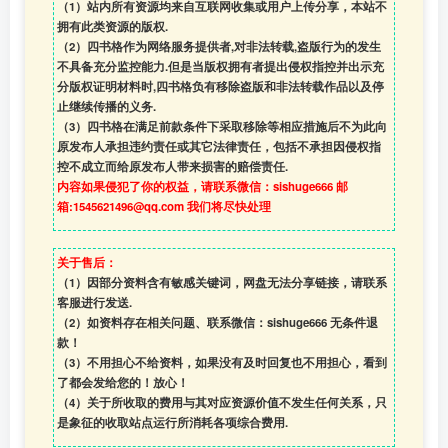
（1）站内所有资源均来自互联网收集或用户上传分享，本站不
拥有此类资源的版权.
（2）四书格作为网络服务提供者,对非法转载,盗版行为的发生
不具备充分监控能力.但是当版权拥有者提出侵权指控并出示充
分版权证明材料时,四书格负有移除盗版和非法转载作品以及停
止继续传播的义务.
（3）四书格在满足前款条件下采取移除等相应措施后不为此向
原发布人承担违约责任或其它法律责任，包括不承担因侵权指
控不成立而给原发布人带来损害的赔偿责任.
内容如果侵犯了你的权益，请联系微信：sishuge666 邮
箱:1545621496@qq.com 我们将尽快处理
关于售后：
（1）因部分资料含有敏感关键词，网盘无法分享链接，请联系
客服进行发送.
（2）如资料存在相关问题、联系微信：sishuge666 无条件退
款！
（3）
不用担心不给资料，如果没有及时回复也不用担心，看到
了都会发给您的！放心！
（4）
关于所收取的费用与其对应资源价值不发生任何关系，只
是象征的收取站点运行所消耗各项综合费用.