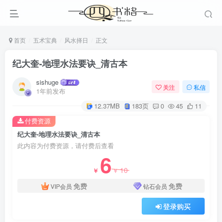
首页
五术宝典
风水择日
正文
纪大奎-地理水法要诀_清古本
sishuge
关注
私信
1年前发布
12.37MB
183页
0
45
11
付费资源
纪大奎-地理水法要诀_清古本
此内容为付费资源，请付费后查看
6
10
￥
￥
免费
免费
VIP会员
钻石会员
登录购买