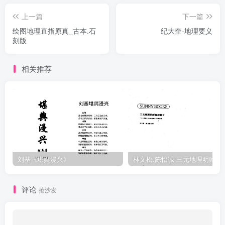
上一篇
下一篇
绘图地理直指原真_古本.石
纪大奎-地理要义
刻版
相关推荐
刘基《堪舆漫兴》
林文松.陈怡诚-
评论
抢沙发