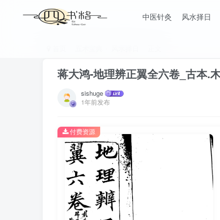
中医针灸
风水择日
首页
五术宝典
风水择日
正文
蒋大鸿-地理辨正翼全六卷_古本.
sishuge
1年前发布
付费资源