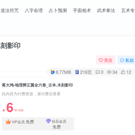
道法符咒
八字命理
占卜预测
手面相术
武术拳法
五术专
木刻影印
关注
私信
8.77MB
218页
0
34
12
蒋大鸿-地理辨正翼全六卷_古本.木刻影印
此内容为付费资源，请付费后查看
6
10
￥
￥
免费
钻石会员
VIP会员
免费