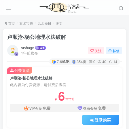
首页
五术宝典
风水择日
正文
卢顺沧-杨公地理水法破解
sishuge
关注
私信
1年前发布
7.68MB
354页
0
40
14
付费资源
卢顺沧-杨公地理水法破解
此内容为付费资源，请付费后查看
6
10
￥
￥
免费
免费
VIP会员
钻石会员
登录购买