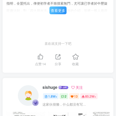
指明，全盟托出，俾便初学者不致摸索無門，尤可讓已学者於中歷旋
查看更多
龍廬法则，對「四大局水法』作最精開迹激的介紹，並將一般人最容
易疏忽誤二本乎上述所言，本害之作，不以標新立異為能事，而是以
歸納簡化之也。缺」者，非但是化繁為簡、精關通極之論，且要易懂
寶用，人人可讀，人說却不知其缺之所在也。何謂诀之所在？此即本
書問世之宗昔，而所谓「用甚廣，然亦帆遭各家門派之攻擊就毁，拱
喜欢就支持一下吧
其主因，乃在後世学者雖信其元朝劉秉忠所著「玉尺經」，而其大用
则在明末之後，時至今日，雖仍流
点赞
14
分享
收藏
sishuge
关注
1.8W+
2
13
85.2W+
这家伙很懒，什么都没有写...