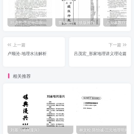
叶茂然-莲花十二宫佛家奇门面授及答疑
曹展硕-正宗铁版神数
上一篇
下一篇
卢顺沧-地理水法解析
吕茂宏_形家地理讲义理论篇
相关推荐
刘基《堪舆漫兴》
林文松.陈怡诚-