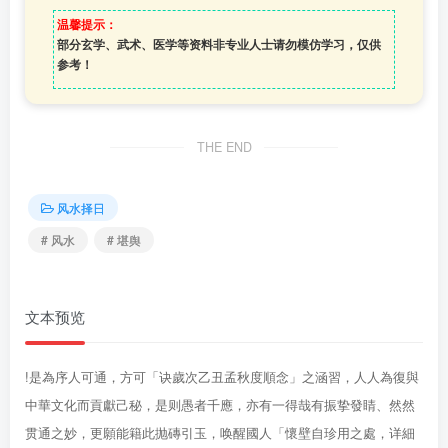
温馨提示：
部分玄学、武术、医学等资料非专业人士请勿模仿学习，仅供
参考！
THE END
风水择日
# 风水
# 堪舆
文本预览
!是為序人可通，方可「诀歲次乙丑孟秋度順念」之涵習，人人為復與
中華文化而貢獻己秘，是则愚者千應，亦有一得哉有振挚發睛、然然
贯通之妙，更願能籍此抛磚引玉，唤醒國人「懷壁自珍用之處，详細