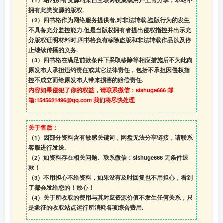
（1）站内所有资源均来自互联网收集或用户上传分享，本站不
拥有此类资源的版权.
（2）四书格作为网络服务提供者,对非法转载,盗版行为的发生
不具备充分监控能力.但是当版权拥有者提出侵权指控并出示充
分版权证明材料时,四书格负有移除盗版和非法转载作品以及停
止继续传播的义务.
（3）四书格在满足前款条件下采取移除等相应措施后不为此向
原发布人承担违约责任或其它法律责任，包括不承担因侵权指
控不成立而给原发布人带来损害的赔偿责任.
内容如果侵犯了你的权益，请联系微信：sishuge666 邮
箱:1545621496@qq.com 我们将尽快处理
关于售后：
（1）因部分资料含有敏感关键词，网盘无法分享链接，请联系
客服进行发送.
（2）如资料存在相关问题、联系微信：sishuge666 无条件退
款！
（3）
不用担心不给资料，如果没有及时回复也不用担心，看到
了都会发给您的！放心！
（4）
关于所收取的费用与其对应资源价值不发生任何关系，只
是象征的收取站点运行所消耗各项综合费用.