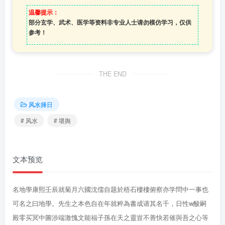
温馨提示：
部分玄学、武术、医学等资料非专业人士请勿模仿学习，仅供
参考！
THE END
风水择日
# 风水
# 堪舆
文本预览
名地學康熙壬辰就菊月六國沈儒自题於梧石樓樓俯察亦学問中一事也
可名之曰地學。先生之本色自在年就粹為書成请其名千，日性w酸嗣
殿零买冥中圖涉端激愧文能福子孫在天之靈豈不善快若催與吾之心等