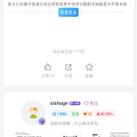
吾之心但廟子孫成立祖父得安其孝于但求云觀那无福後是大不黑夫祖
查看更多
父之心在盡精微彼俗巫野師何等智慧而能及此或曰容火脉候急艳察土
壤中生氣制燕心抽游綠事OO四*地學影垄黄焉典一小1事為弟于可子引
于乃请（曰自都为不足為光生弟于願以比能從指示来山去水言休答如
響土人以為碑先生作路青行王勝處即含篮興赵除阻少壮不醉子加何乃
更邀周慈或曰詩杏人屋裳談堪與往往居勝未器先生適在欲昌之馆於祠
喜欢就支持一下吧
間以山水事浅深周不先生何能芳是日讀書年云辰歲將謀先人電究容有
游藝者與之談盡出專家上間。度興事蹟歷歷指讀掌祈庚時電言簡而意
該先生為人不立城府善平易近人問以古今人物先生上公車曾一過我已
点赞
10
分享
收藏
丑德南宫歸途入過我先君子有舊成子委心祈服推為文壇赏學此固非子
所救知向六國先生上江名宿也其學無所不窥諸老先生小引*OO五
sishuge
关注
1.8W+
2
13
85.3W+
这家伙很懒，什么都没有写...