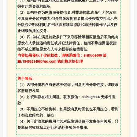
（1）站内所有资源均来自互联网收集或用户上传分享，本站不
拥有此类资源的版权.
（2）四书格作为网络服务提供者,对非法转载,盗版行为的发生
不具备充分监控能力.但是当版权拥有者提出侵权指控并出示充
分版权证明材料时,四书格负有移除盗版和非法转载作品以及停
止继续传播的义务.
（3）四书格在满足前款条件下采取移除等相应措施后不为此向
原发布人承担违约责任或其它法律责任，包括不承担因侵权指
控不成立而给原发布人带来损害的赔偿责任.
内容如果侵犯了你的权益，请联系微信：sishuge666 邮
箱:1545621496@qq.com 我们将尽快处理
关于售后：
（1）因部分资料含有敏感关键词，网盘无法分享链接，请联系
客服进行发送.
（2）如资料存在相关问题、联系微信：sishuge666 无条件退
款！
（3）
不用担心不给资料，如果没有及时回复也不用担心，看到
了都会发给您的！放心！
（4）
关于所收取的费用与其对应资源价值不发生任何关系，只
是象征的收取站点运行所消耗各项综合费用.