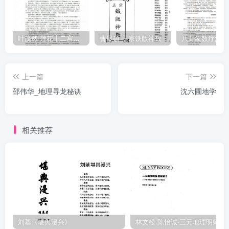
叶茂然-莲花十二宫佛家奇门面授及答疑
曹展硕-正宗铁版神数
上一篇
下一篇
邵伟华_地理寻龙秘诀
沈六圃地学
相关推荐
刘基《堪舆漫兴》
林文松.陈怡诚-