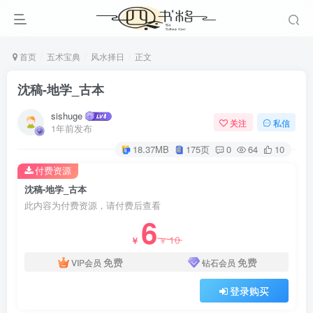
首页
五术宝典
风水择日
正文
沈稿-地学_古本
sishuge
关注
私信
1年前发布
18.37MB
175页
0
64
10
付费资源
沈稿-地学_古本
此内容为付费资源，请付费后查看
6
10
￥
￥
免费
免费
VIP会员
钻石会员
登录购买