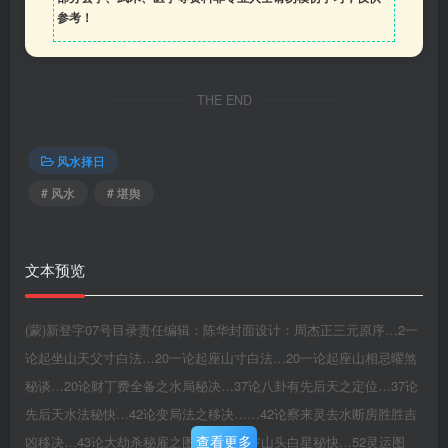
参考！
THE END
风水择日
# 风水
# 堪舆
文本预览
(蒙)新登字07号目录责任编辑：陈华封面设计：周杰正三元原序…2一
论起坐山天父寸白法…20一论起座山寸白法…20一论起座山相忌曜煞
秘谈…20论财丁费全备之水局秘决…37论八卦有先后天之定位…37论
先后天水法秘快…42论变局法之移决……42论察来灵去水断房胜胜吉
查看更多
凶移决…43论大劫杀秘雇之图说…44太岁山头白星秘快…52灵运图