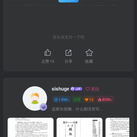
式…53论推灵气算地运秘决……55风水集到丛书论后天山水运气……
56地理乾坤国宝论八卦私位即曜杀秘快…57论男女贤及秘决…58扬藏
华著论曜杀方秘决…58内蒙古人民出版社出版发行论自缴水庆男女秘
决…59赤峰人民印刷厂印刷论制勃之秘决…59开本：850×1168毫米32
喜欢就支持一下吧
开本11印张信官货人631999年4月第2次印刷文官费人…44…631998
年4月第1版印数5001-10000立向论法64山抢平洋464ISBN7-204-
74208-3地理一扬福…64B·36定价：20.80元立向七水法651
点赞
13
分享
收藏
sishuge
关注
1.8W+
2
13
85W+
这家伙很懒，什么都没有写...