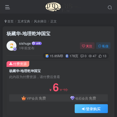
首页
五术宝典
风水择日
正文
杨藏华-地理乾坤国宝
sishuge
关注
私信
1年前发布
15.85MB
178页
0
47
13
付费资源
杨藏华-地理乾坤国宝
此内容为付费资源，请付费后查看
6
10
￥
￥
免费
免费
VIP会员
钻石会员
登录购买