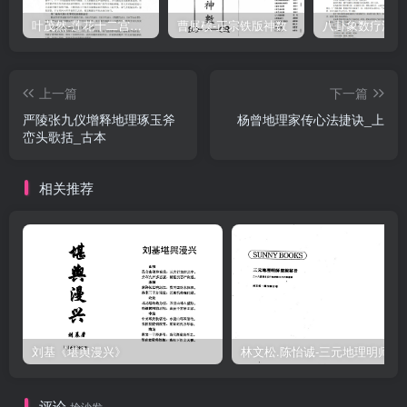
叶茂然-莲花十二宫佛家奇门面授及答疑
曹展硕-正宗铁版神数
上一篇
下一篇
严陵张九仪增释地理琢玉斧
杨曾地理家传心法捷诀_上
峦头歌括_古本
相关推荐
刘基《堪舆漫兴》
林文松.陈怡诚-
评论
抢沙发