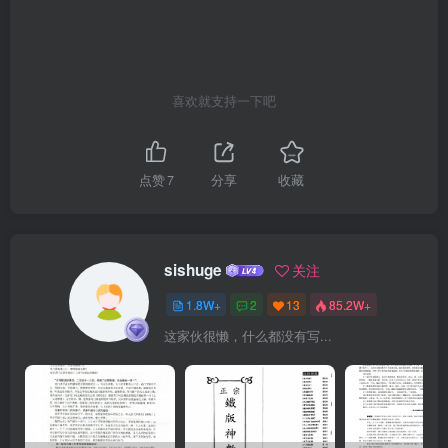
地学之根；在天成象在地成形，在人者象、教、氣理兼備也。凡退德
修夫今明河洛易理者不多，而知其深入浅出體用布花於人生耀起價值
者更少。然三
喜欢就支持一下吧
点赞
7
分享
收藏
sishuge
关注
1.8W+
2
13
85.2W+
这家伙很懒，什么都没有写...