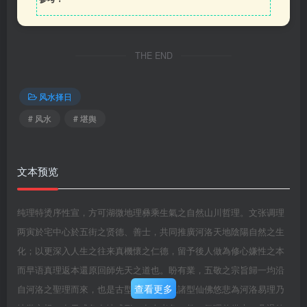
THE END
风水择日
# 风水
# 堪舆
文本预览
纯理特烫序性宣，方可湖微地理彝乘生氣之自然山川哲理。文张调理
两寅於宅中心於五街之贤德、善士，共同推廣河洛天地陰陽自然之生
化；以更深入人生之往来真機懷之仁德，留予後人做為修心嫌性之本
而早语真理返本還原回師先天之道也。盼有業，五敬之宗旨歸一均沿
查看更多
自河洛之聖理而來，也是古型先賢、天上諸型仙佛悠悲為河洛易理乃