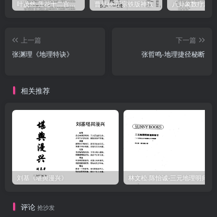
叶茂然-莲花十二宫佛家奇门面授及答疑
曹展硕-正宗铁版神数
上一篇
下一篇
张渊理《地理特诀》
张哲鸣-地理捷径秘断
相关推荐
刘基《堪舆漫兴》
林文松.陈怡诚-
评论
抢沙发