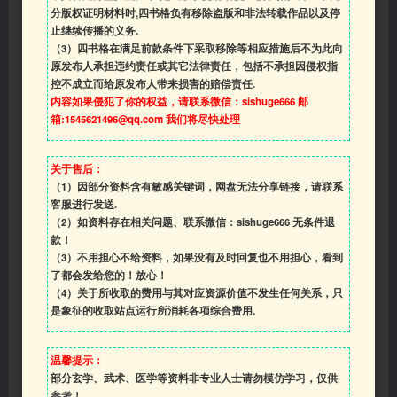
分版权证明材料时,四书格负有移除盗版和非法转载作品以及停
止继续传播的义务.
（3）四书格在满足前款条件下采取移除等相应措施后不为此向
原发布人承担违约责任或其它法律责任，包括不承担因侵权指
控不成立而给原发布人带来损害的赔偿责任.
内容如果侵犯了你的权益，请联系微信：sishuge666 邮
箱:1545621496@qq.com 我们将尽快处理
关于售后：
（1）因部分资料含有敏感关键词，网盘无法分享链接，请联系
客服进行发送.
（2）如资料存在相关问题、联系微信：sishuge666 无条件退
款！
（3）
不用担心不给资料，如果没有及时回复也不用担心，看到
了都会发给您的！放心！
（4）
关于所收取的费用与其对应资源价值不发生任何关系，只
是象征的收取站点运行所消耗各项综合费用.
温馨提示：
部分玄学、武术、医学等资料非专业人士请勿模仿学习，仅供
参考！