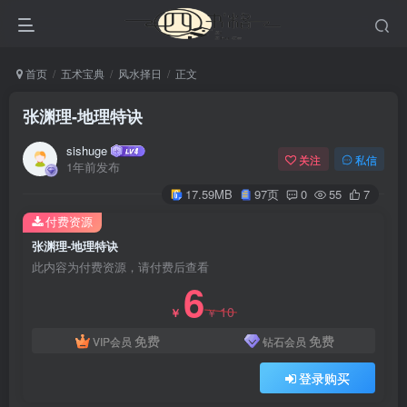
首页
五术宝典
风水择日
正文
张渊理-地理特诀
sishuge
关注
私信
1年前发布
17.59MB
97页
0
55
7
付费资源
张渊理-地理特诀
此内容为付费资源，请付费后查看
6
10
￥
￥
免费
免费
VIP会员
钻石会员
登录购买