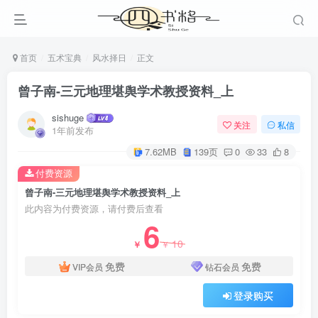
首页
五术宝典
风水择日
正文
曾子南-三元地理堪舆学术教授资料_上
sishuge
关注
私信
1年前发布
7.62MB
139页
0
33
8
付费资源
曾子南-三元地理堪舆学术教授资料_上
此内容为付费资源，请付费后查看
6
10
￥
￥
免费
免费
VIP会员
钻石会员
登录购买