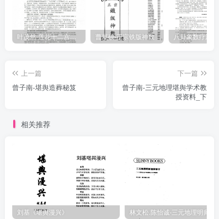
叶茂然-莲花十二宫佛家奇门面授及答疑
曹展硕-正宗铁版神数
上一篇
下一篇
曾子南-堪舆造葬秘笈
曾子南-三元地理堪舆学术教
授资料_下
相关推荐
刘基《堪舆漫兴》
林文松.陈怡诚-