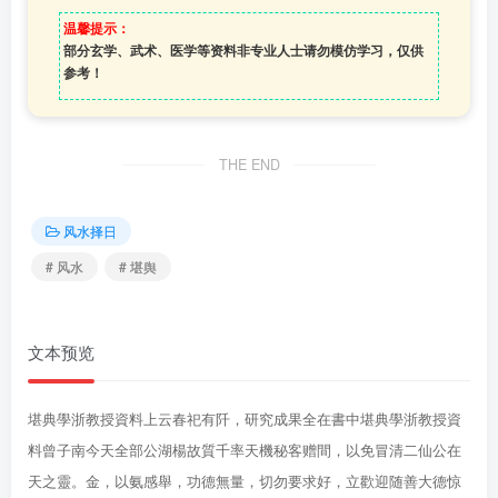
温馨提示：
部分玄学、武术、医学等资料非专业人士请勿模仿学习，仅供
参考！
THE END
风水择日
# 风水
# 堪舆
文本预览
堪典學浙教授資料上云春祀有阡，研究成果全在書中堪典學浙教授資
料曾子南今天全部公湖楊故質千率天機秘客赠間，以免冒清二仙公在
天之靈。金，以氨感舉，功德無量，切勿要求好，立歡迎随善大德惊