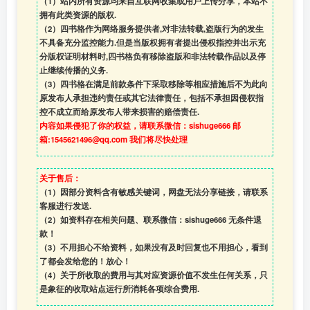
（1）站内所有资源均来自互联网收集或用户上传分享，本站不
拥有此类资源的版权.
（2）四书格作为网络服务提供者,对非法转载,盗版行为的发生
不具备充分监控能力.但是当版权拥有者提出侵权指控并出示充
分版权证明材料时,四书格负有移除盗版和非法转载作品以及停
止继续传播的义务.
（3）四书格在满足前款条件下采取移除等相应措施后不为此向
原发布人承担违约责任或其它法律责任，包括不承担因侵权指
控不成立而给原发布人带来损害的赔偿责任.
内容如果侵犯了你的权益，请联系微信：sishuge666 邮
箱:1545621496@qq.com 我们将尽快处理
关于售后：
（1）因部分资料含有敏感关键词，网盘无法分享链接，请联系
客服进行发送.
（2）如资料存在相关问题、联系微信：sishuge666 无条件退
款！
（3）
不用担心不给资料，如果没有及时回复也不用担心，看到
了都会发给您的！放心！
（4）
关于所收取的费用与其对应资源价值不发生任何关系，只
是象征的收取站点运行所消耗各项综合费用.