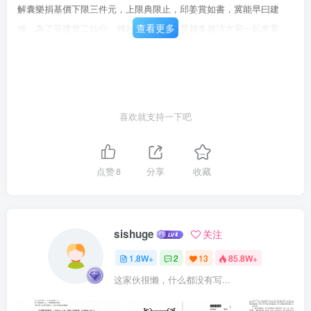
解囊樂捐基價下限三件元，上限典限止，邱姜賞如書，冀能早曰建
查看更多
放，為了等建曾二仙公，錢起義姜印的心聲越多越詩大家一起來姜
買，書大家
喜欢就支持一下吧
点赞
8
分享
收藏
sishuge
关注
1.8W+
2
13
85.8W+
这家伙很懒，什么都没有写...