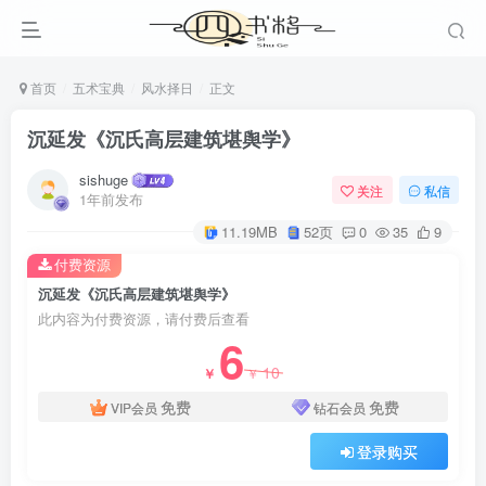
首页
五术宝典
风水择日
正文
沉延发《沉氏高层建筑堪舆学》
sishuge
关注
私信
1年前发布
11.19MB
52页
0
35
9
付费资源
沉延发《沉氏高层建筑堪舆学》
此内容为付费资源，请付费后查看
6
10
￥
￥
免费
免费
VIP会员
钻石会员
登录购买