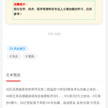
温馨提示：
部分玄学、武术、医学等资料非专业人士请勿模仿学习，仅供
参考！
THE END
风水择日
# 风水
# 堪舆
文本预览
沈氏高唇建葉堪舆學序言第二箭論證11得至9唇各革位卦象之侵劣…
49第五章高層建築堪舆旨秘要點序言l}……5引第月jf方之收动…5引第
价h费片。53介熨延發子周君191年初藏，後成禁友·多有共識“今受其