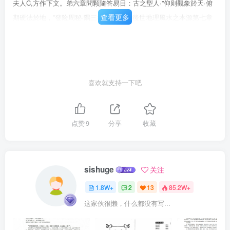
夫人C,方作下文。弟六章問颗隨答易日：古之型人·”仰则觀象於天·俯
查看更多
期硬法於地，”發险周秘·隅三考之奥·是昏後世地理風水之本源第七章
八風考略與回固之關係地理之學，在我国已流傅敷千年·因年代久宽·人
事變遷·學,，…6南分流·百家争鳴·三合·九星、纳甲、天星、三元玄空
等派並行,八風考路奥回風之限係………65论得。附绿（一）八圆考略
（沈送民逍著）…67玄空地理·上潮至公到逐潮·周公卜洛·皆相除陽而
喜欢就支持一下吧
觀流泉·附绿（二）……列觀里肾地道之用。至秦末漢初·黄石公授赤松
子之《青粪經》附缘（三）楼后.門向對廊六十四卦阁…叫出·登郭资因
《青粪》以著《郑書》，其法必影。後有丘延翰撰附缘（四）樓居門
点赞
9
分享
收藏
向對速六十四卦之互卦图，5《哩氧心印》·楊筠松著《青囊奥》、
《天玉經》、《寶照後記…103的、《撼龍經》、《疑流經》省求己著
《青囊序》，吳景摆客《玄概赋》、《玄空秘旨》·月鳞辄处《日满金
sishuge
关注
口肤》、《不地元冒》等以光大其南治明嘉靖年間，到秉忠膜《平砂
1.8W+
2
13
85.2W+
玉尺經》·割伯福作注·於是三合派大行於世：另有僧撤整著《地理直指
这家伙很懒，什么都没有写...
元莫》·超九峰著《地理五肤》自此菜此術者皆三合、四局矣明末遣臣
蒋大鸿，游扶桑上宫得無街算人傅玄空之法·著《地理辨證》、《平砂