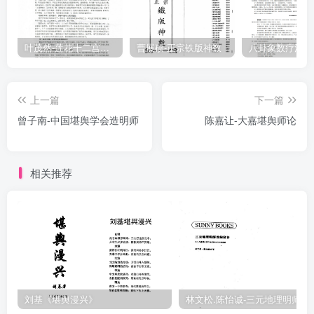
玉尺辨国》·力斥三合四局之非·玄空法决·因天律有禁·蒋氏傳湾不傅肤·
人人憶调·遂至精法並起·润南無常·球州·上境、湘楚·廣束等派，各言其
是·尚有張心日之67
叶茂然-莲花十二宫佛家奇门面授及答疑
曹展硕-正宗铁版神数
上一篇
下一篇
曾子南-中国堪舆学会造明师
陈嘉让-大嘉堪舆师论
相关推荐
刘基《堪舆漫兴》
林文松.陈怡诚-