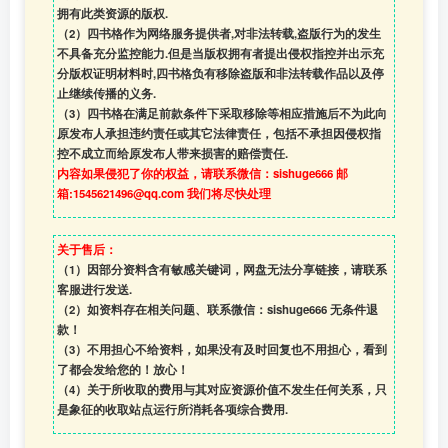
拥有此类资源的版权.
（2）四书格作为网络服务提供者,对非法转载,盗版行为的发生
不具备充分监控能力.但是当版权拥有者提出侵权指控并出示充
分版权证明材料时,四书格负有移除盗版和非法转载作品以及停
止继续传播的义务.
（3）四书格在满足前款条件下采取移除等相应措施后不为此向
原发布人承担违约责任或其它法律责任，包括不承担因侵权指
控不成立而给原发布人带来损害的赔偿责任.
内容如果侵犯了你的权益，请联系微信：sishuge666 邮
箱:1545621496@qq.com 我们将尽快处理
关于售后：
（1）因部分资料含有敏感关键词，网盘无法分享链接，请联系
客服进行发送.
（2）如资料存在相关问题、联系微信：sishuge666 无条件退
款！
（3）
不用担心不给资料，如果没有及时回复也不用担心，看到
了都会发给您的！放心！
（4）
关于所收取的费用与其对应资源价值不发生任何关系，只
是象征的收取站点运行所消耗各项综合费用.