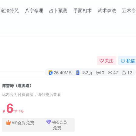
道法符咒
八字命理
占卜预测
手面相术
武术拳法
五术专
关注
私信
26.40MB
182页
0
47
12
陈雪涛《堪舆道》
此内容为付费资源，请付费后查看
6
10
￥
￥
免费
钻石会员
VIP会员
免费