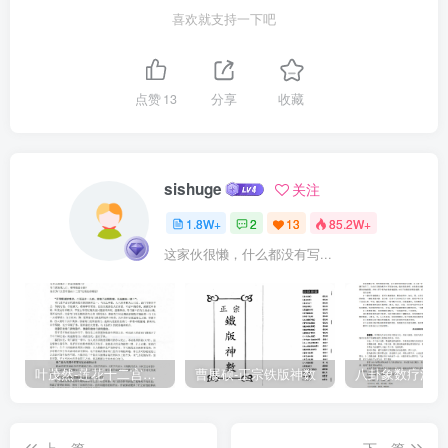
喜欢就支持一下吧
点赞
13
分享
收藏
sishuge
关注
1.8W+
2
13
85.2W+
这家伙很懒，什么都没有写...
叶茂然-莲花十二宫佛家奇门面授及答疑
曹展硕-正宗铁版神数