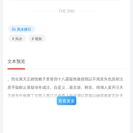
THE END
风水择日
# 风水
# 堪舆
文本预览
。而生寓天正經悦教子景誉四十八霸疑然後授我以不焉其失也其研注
质手疑邮止落疑绿冬成注。自是义…葵京游。附非。得湖人某开汪天
王經舟中無事丁玄既入西江沂舟而上於业湖以芽義以确堪典家言於天
查看更多
星不宋歸语閻执号·再有网本以克質得到時求往或厅焉先