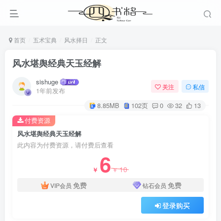
首页
五术宝典
风水择日
正文
风水堪舆经典天玉经解
sishuge
关注
私信
1年前发布
8.85MB
102页
0
32
13
付费资源
风水堪舆经典天玉经解
此内容为付费资源，请付费后查看
6
10
￥
￥
免费
免费
VIP会员
钻石会员
登录购买