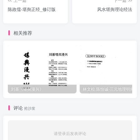
上一篇
下一篇
陈政儒-堪舆正经_修订版
风水堪舆理论经法
相关推荐
刘基《堪舆漫兴》
林文松.陈怡诚-
评论
抢沙发
请登录后发表评论