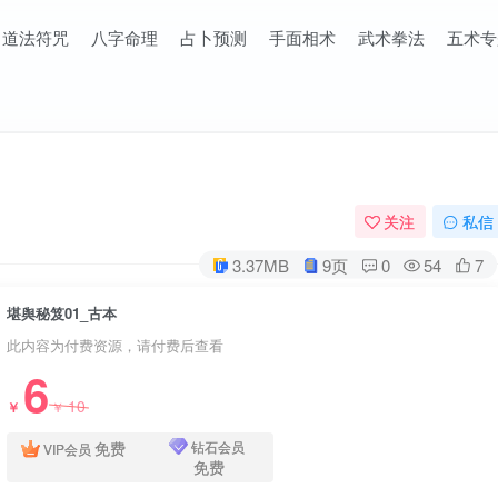
道法符咒
八字命理
占卜预测
手面相术
武术拳法
五术专
关注
私信
3.37MB
9页
0
54
7
堪舆秘笈01_古本
此内容为付费资源，请付费后查看
6
10
￥
￥
免费
钻石会员
VIP会员
免费