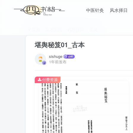
中医针灸
风水择日
首页
五术宝典
风水择日
正文
堪舆秘笈01_古本
sishuge
1年前发布
付费资源