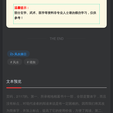
温馨提示：
部分玄学、武术、医学等资料非专业人士请勿模仿学习，仅供
参考！
THE END
风水择日
# 风水
# 堪舆
文本预览
页码，2/117的。第一、所录相地相墓书十一部，全部是繁体字，而且
没有标点，对现代读者的阅读来说是有一定困难的。因而我们将其改
为简体字，并加上标点，提高了它的使用价值，方便了阅读。第二、