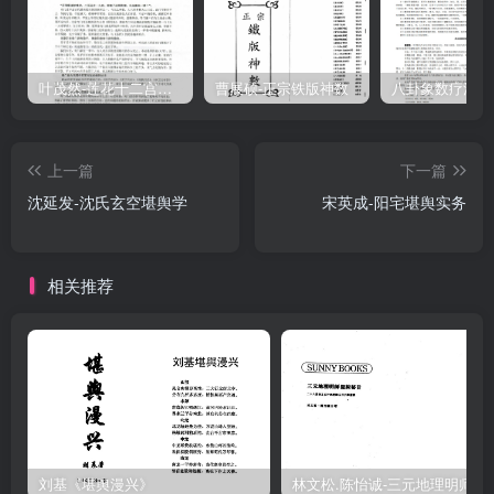
空口叫“使”。因而所采取的“措施”，就谓之风水。对阴阳宅采取的措施
是甚么呢？就是阴阳宅的建筑。故而风水的概念是：“风水者”，古人为
生气“聚之使不散，行之使有止”之“使”也。使也者，“措施”也。措施
叶茂然-莲花十二宫佛家奇门面授及答疑
曹展硕-正宗铁版神数
者，“建筑”也。是故建筑者，即风水也。原始之“构木为巢”，既为原始
风水，亦原始建筑者也。有人提出，风水是建筑的理论主导，而建筑
上一篇
下一篇
是风水的实践，这种认识还不够到位。“聚之使不散，行之使有止”之
沈延发-沈氏玄空堪舆学
宋英成-阳宅堪舆实务
使，既含理论也含实践。二者是不可分割的。笔者才疏学浅，虽经我
们几易其稿，但毕竟水平有限，籍此抛砖，尚祈读者赐玉，俾能共同
策鞭，使其更臻完善，识有所用。刘诗芸二00三年七月于江西赣州内
相关推荐
容提要《四库全书》是清乾隆年间纂修的一部内容十分浩繁的历史文
献汇编巨著。为方便研究，一九九零由上海古籍出版社将文渊阁本
《四库全书》术数类所收五十种著作全部汇编成《四库术数类丛
书》。本书对该丛书中的《宅经》、《葬书》、《撼龙经》、《疑龙
经》、《葬法倒杖》、《青囊序》、《青囊奥语》、《天玉经》、
《灵城精义》、《催官篇》、《发微论》十一篇有相宅相墓内容的典
籍进行了分析、考证和点评。还特别将晋代郭璞所撰
刘基《堪舆漫兴》
林文松.陈怡诚-