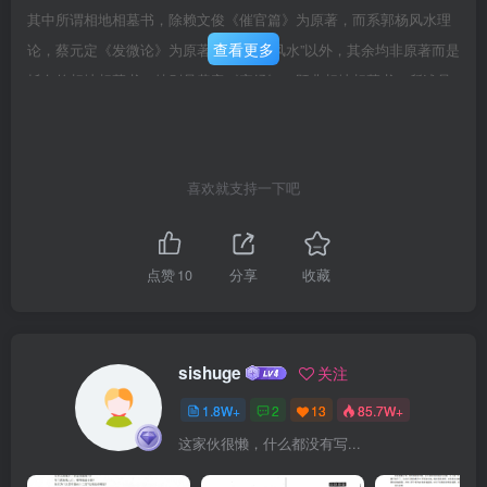
其中所谓相地相墓书，除赖文俊《催官篇》为原著，而系郭杨风水理
查看更多
论，蔡元定《发微论》为原著，是理学“风水”以外，其余均非原著而是
托名的相地相墓书，特别是黄帝《宅经》，既非相地相墓书，所述是
日家的修方书，也是无义理的。文词也不雅驯，出现于《四库全书》
之内，确属讹误。第三、朱熹高弟子蔡元定等将朴素唯物主义者、大
文学家、训诂学家、风水鼻祖的郭璞关于风水学的典籍，进行了错误
喜欢就支持一下吧
的删改，从而使后人和风水术界曲解了古文化中风水术的科学性，合
理性。这也就是前言开始时所述一些现象出现的原因之一。第四、四
库全书自清乾隆四十八年(1783)修成迄今已二百余年，所收堪舆类书
点赞
10
分享
收藏
大都不是原著，竟无人发觉。是我们历史文献编纂史上的一大憾事。
第五、这些伪书，给现代及今后的江湖“风水”，制造了理论根据，误导
了公众对风水的看法。所以，我们写了这本《四库全书堪舆类经典
sishuge
关注
考》。本书还将郭璞《葬书》进行了白话解，对风水的概念加以介
1.8W+
2
13
85.7W+
绍，以飨读者，籍对参阅本书有所借鉴。郭璞《葬书》说：“气行也，
这家伙很懒，什么都没有写...
因地之势。气聚也。因势之止，古人聚之”使“不散”行之“使”有止，故谓
之风水。说得非常明白，“使”就谓之风水。使，必定要采取措施，不能