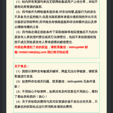
（1）站内所有资源均来自互联网收集或用户上传分享，本站不
拥有此类资源的版权.
（2）四书格作为网络服务提供者,对非法转载,盗版行为的发生
不具备充分监控能力.但是当版权拥有者提出侵权指控并出示充
分版权证明材料时,四书格负有移除盗版和非法转载作品以及停
止继续传播的义务.
（3）四书格在满足前款条件下采取移除等相应措施后不为此向
原发布人承担违约责任或其它法律责任，包括不承担因侵权指
控不成立而给原发布人带来损害的赔偿责任.
内容如果侵犯了你的权益，请联系微信：sishuge666 邮
箱:1545621496@qq.com 我们将尽快处理
关于售后：
（1）因部分资料含有敏感关键词，网盘无法分享链接，请联系
客服进行发送.
（2）如资料存在相关问题、联系微信：sishuge666 无条件退
款！
（3）
不用担心不给资料，如果没有及时回复也不用担心，看到
了都会发给您的！放心！
（4）
关于所收取的费用与其对应资源价值不发生任何关系，只
是象征的收取站点运行所消耗各项综合费用.