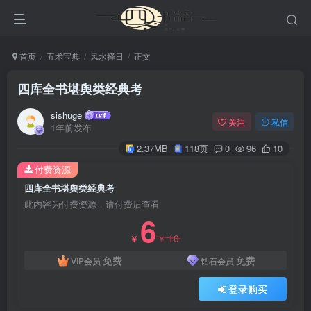
首页
五术宝典
风水择日
正文
四库全书堪舆类经典考
sishuge
关注
私信
1年前发布
2.37MB
118页
0
96
10
付费资源
四库全书堪舆类经典考
此内容为付费资源，请付费后查看
6
10
￥
￥
免费
免费
VIP会员
钻石会员
登录购买