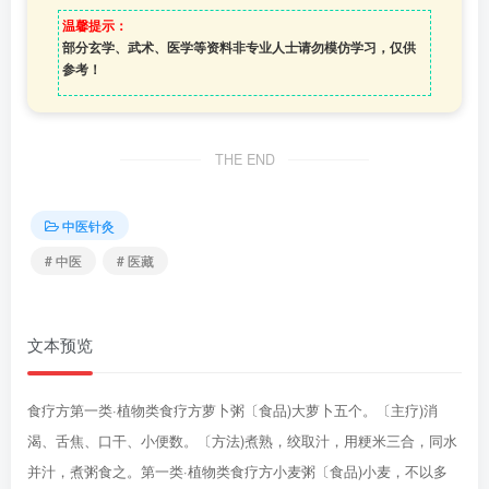
温馨提示：
部分玄学、武术、医学等资料非专业人士请勿模仿学习，仅供
参考！
THE END
中医针灸
# 中医
# 医藏
文本预览
食疗方第一类·植物类食疗方萝卜粥〔食品)大萝卜五个。〔主疗)消
渴、舌焦、口干、小便数。〔方法)煮熟，绞取汁，用粳米三合，同水
并汁，煮粥食之。第一类·植物类食疗方小麦粥〔食品)小麦，不以多