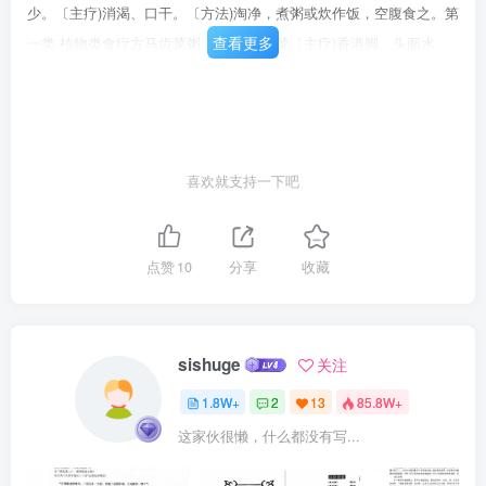
少。〔主疗)消渴、口干。〔方法)淘净，煮粥或炊作饭，空腹食之。第
查看更多
一类·植物类食疗方马齿菜粥〔食品)马齿菜〔主疗)香港脚、头面水
肿、心腹胀满、小便淋涩。〔方法)洗净，取汁和粳米同煮粥，空腹食
之。第一类·植物类食疗方葛粉羹〔食品)葛根半斤：捣取粉四两：荆芥
穗一两：豉三合。〔主疗)中风、心脾风热、言语蹇涩、精神昏愤、手
足不遂。〔方法)先以水煮荆芥、豉六、七沸，去滓取汁。次将葛粉作
喜欢就支持一下吧
索面，于汁中煮熟，空心服之。第一类·植物类食疗方
点赞
10
分享
收藏
sishuge
关注
1.8W+
2
13
85.8W+
这家伙很懒，什么都没有写...