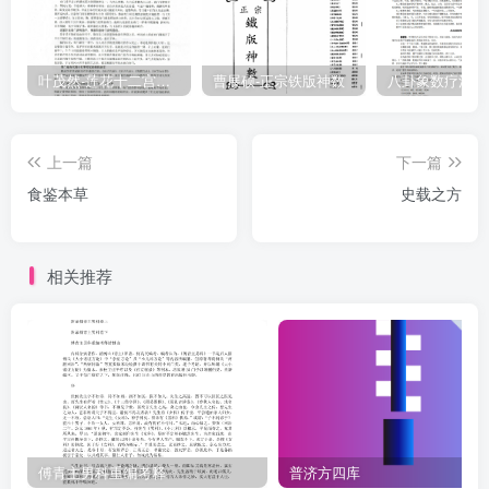
叶茂然-莲花十二宫佛家奇门面授及答疑
曹展硕-正宗铁版神数
上一篇
下一篇
食鉴本草
史载之方
相关推荐
傅青主男科重编考释
普济方四库