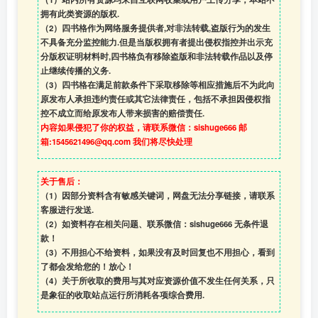
拥有此类资源的版权.
（2）四书格作为网络服务提供者,对非法转载,盗版行为的发生
不具备充分监控能力.但是当版权拥有者提出侵权指控并出示充
分版权证明材料时,四书格负有移除盗版和非法转载作品以及停
止继续传播的义务.
（3）四书格在满足前款条件下采取移除等相应措施后不为此向
原发布人承担违约责任或其它法律责任，包括不承担因侵权指
控不成立而给原发布人带来损害的赔偿责任.
内容如果侵犯了你的权益，请联系微信：sishuge666 邮
箱:1545621496@qq.com 我们将尽快处理
关于售后：
（1）因部分资料含有敏感关键词，网盘无法分享链接，请联系
客服进行发送.
（2）如资料存在相关问题、联系微信：sishuge666 无条件退
款！
（3）
不用担心不给资料，如果没有及时回复也不用担心，看到
了都会发给您的！放心！
（4）
关于所收取的费用与其对应资源价值不发生任何关系，只
是象征的收取站点运行所消耗各项综合费用.