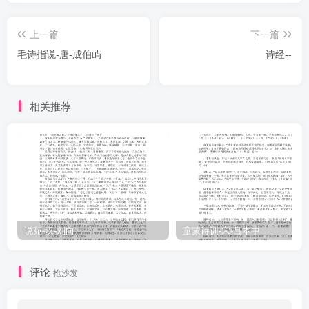
以是观之。太史公讲业齐鲁之都，其作《世家》，于齐曰：“洋洋乎，
上一篇
下一篇
固大国之风也。”于鲁曰：“洙泗之间，断断如也。”盖深识夫子一变之
毛诗指说-唐-成伯屿
诗经--
意。班孟坚志地理，叙变风十三国而不及二南，岂知《诗》之本原者
哉！夫诗由人心生也，风土之音曰风，朝廷之音曰雅，郊庙之音曰
颂，其生于心一也。人之心与天地山川流通，发于声，见于辞，莫不
相关推荐
系水土之风而属三光五岳之气。因诗以求其地之所在，稽风俗之薄
厚，见政化之盛衰，感发善心而得性情之正，匪徒辨疆域云尔。世变
日降，今非古矣：人之性情，古犹今也，今其不古乎？山川能说，为
君子九能之一，毛公取而载于《传》，有意其推本之也。是用据传笺
义疏，参诸《禹贡》、《职方》、《春秋》、《尔雅》、《说文》、
《地志》、《水经》，罔罗遗文古事，传以诸儒之说，列《郑氏谱》
一首，为《诗地理考》。读诗者观乎此，亦升高自下之助云。王应麟
说苑-汉-刘向
童蒙诗训-宋-吕本中
伯厚父自序。总说
评论
抢沙发