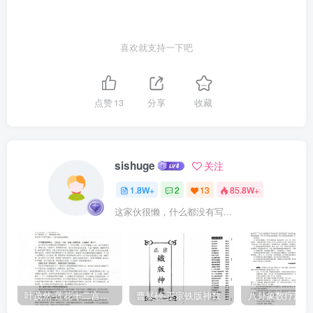
达乃引郭璞《尔雅注》池阳之瓠中以释焦获。考《汉书》，池阳属左
冯翊，而泾阳属安定，不应先至焦获，乃至泾阳。又以太原为晋阳，
喜欢就支持一下吧
是玀狁西来，周师东出，尤乖地理之实，殊失订正。又《大雅·韩奕》
首章曰“奕奕梁山”，其六章曰“溥彼韩城，燕师所完”。应麟引《汉志》
“夏阳之梁山”、《通典》“同州韩城县，古韩国”，以存旧说。引王肃
点赞
13
分享
收藏
“燕，北燕国”，及“涿郡方城县有韩侯城”，以备参考。不知汉王符《潜
夫论》曰：“昔周宣王时有韩，其国近燕，后迁居海中。”《水经注》亦
曰：“高梁水首受都水于戾陵堰，水北有梁山”。是王肃之说确有明证。
sishuge
关注
应麟兼持两端，亦失断制。然如《驺虞》，毛《传》云“仁兽”，贾谊
1.8W+
2
13
85.8W+
《新书》则曰“驺者，天子之囿”。“俟我于著”，毛《传》云“门屏之间曰
这家伙很懒，什么都没有写...
著”，《汉志》则以为济南著县。“滮池北流”，毛《传》云“滮，流貌”，
《水经注》则有滮池水，《十道志》亦名圣女泉。兼采异闻，亦资考
证。他如《二子乘舟》，引《左传》“盗待于莘”之说：秦穆“三良”，引
《括地志》“冢在雍县”之文：皆《经》无明文，而因事以存其人。亦徵
引该洽，固说《诗》者所宜考也。序《诗》可以观广谷大川异制，民
叶茂然-莲花十二宫佛家奇门面授及答疑
曹展硕-正宗铁版神数
生其间者异俗，刚柔轻重迟速异齐，声音之道，与政通矣。延陵季子