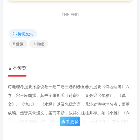
THE END
诗词文集
# 儒藏
# 诗经
文本预览
诗地理考提要序总说卷一卷二卷三卷四卷五卷六提要《诗地理考》六
卷，宋王应麟撰。其书全录郑氏《诗谱》，又旁采《尔雅》、《说
文》、《地志》、《水经》以及先儒之言，凡涉於诗中地名者，蕾萃
成编。然皆采录遗文，案而不断，故得失往往并存。如《小雅》《六
查看更多
月》之四章“玁狁匪茹，整居焦获。侵镐及方，至于泾阳”。其五章曰
“薄伐玁狁，至于太原”。其地於周为西北，镐、方在泾阳外，焦获又在
其外，而太原更在焦获之外。故刘向疏称千里之镐，犹以为远。孔颖