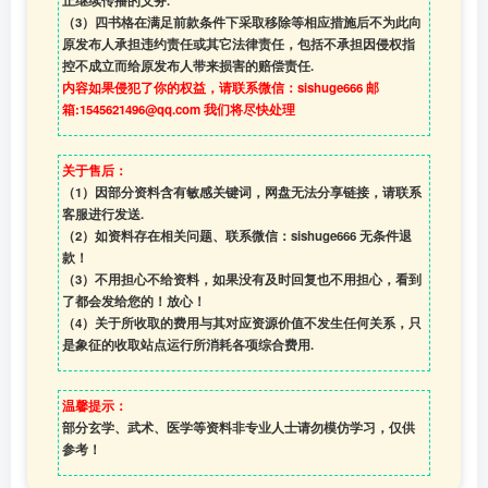
止继续传播的义务.
（3）四书格在满足前款条件下采取移除等相应措施后不为此向
原发布人承担违约责任或其它法律责任，包括不承担因侵权指
控不成立而给原发布人带来损害的赔偿责任.
内容如果侵犯了你的权益，请联系微信：sishuge666 邮
箱:1545621496@qq.com 我们将尽快处理
关于售后：
（1）因部分资料含有敏感关键词，网盘无法分享链接，请联系
客服进行发送.
（2）如资料存在相关问题、联系微信：sishuge666 无条件退
款！
（3）
不用担心不给资料，如果没有及时回复也不用担心，看到
了都会发给您的！放心！
（4）
关于所收取的费用与其对应资源价值不发生任何关系，只
是象征的收取站点运行所消耗各项综合费用.
温馨提示：
部分玄学、武术、医学等资料非专业人士请勿模仿学习，仅供
参考！