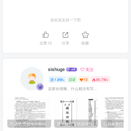
心逸日休，心劳日拙，德伪之辨也。岂惟辩诸其身？人之贤否，书之
正伪，举将不逃于此矣。自「有诸己」至于「大而化之」，其宽裕温
喜欢就支持一下吧
柔足以有容，发强刚毅足以有执，其庄中正足以有敬，文理密察足以
有别，增加驯致，水渐木升，固月异而岁不同。然由蒙檗之生，而至
于枝叶扶疏，由源泉混混，而至于放乎四海，岂二物哉？【中庸】
点赞
12
分享
收藏
曰：「诚者物之终始，不诚无物。」又曰：「其为物不二」。此之谓
也。学问固无穷已，然端绪得失，则当早辨：是非向背，可以立决。
颜子之好学，夫子实亟称之，而未见其止，盖惜之于既亡。其后曾子
sishuge
关注
亦无疑于夫子之道，然且谓为鲁，在柴愚师辟之间，素所蓄积又安敢
1.8W+
2
13
85.7W+
望颜子哉？曾之于颜，颜之于夫子，固自有次第，然而「江汉以濯
这家伙很懒，什么都没有写...
之，秋阳以暴之」，虽夫子不能逃于曾子矣。岂唯曾子哉？君子之
道，夫妇之愚不肖可以与之能行。唐周之时，康衢击壤之民，中林施
之夫，亦帝尧文王所不能逃也。故孟子曰：「人皆可以为尧舜」。病
其自暴自弃，则为之发四端曰：「人之有是而自谓不能者，自贼者
也：谓其君不能者，贼其君者也。」夫子曰：「一日克己复礼，天下
叶茂然-莲花十二宫佛家奇门面授及答疑
曹展硕-正宗铁版神数
归仁焉。」此谓之初也。钧是人也，己私安有不可克者？顾不能自知