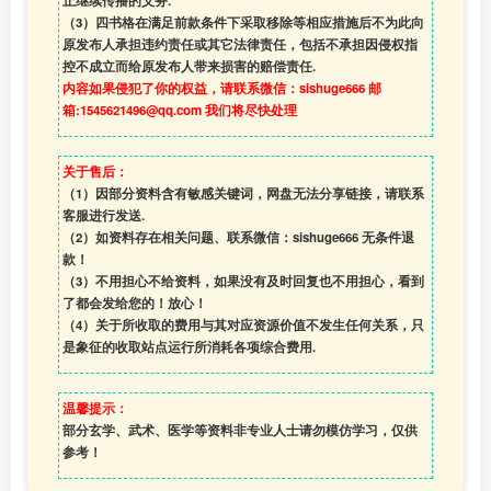
止继续传播的义务.
（3）四书格在满足前款条件下采取移除等相应措施后不为此向
原发布人承担违约责任或其它法律责任，包括不承担因侵权指
控不成立而给原发布人带来损害的赔偿责任.
内容如果侵犯了你的权益，请联系微信：sishuge666 邮
箱:1545621496@qq.com 我们将尽快处理
关于售后：
（1）因部分资料含有敏感关键词，网盘无法分享链接，请联系
客服进行发送.
（2）如资料存在相关问题、联系微信：sishuge666 无条件退
款！
（3）
不用担心不给资料，如果没有及时回复也不用担心，看到
了都会发给您的！放心！
（4）
关于所收取的费用与其对应资源价值不发生任何关系，只
是象征的收取站点运行所消耗各项综合费用.
温馨提示：
部分玄学、武术、医学等资料非专业人士请勿模仿学习，仅供
参考！