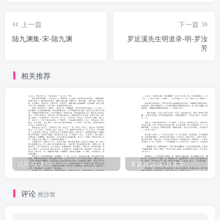
其非，则不知自克耳。王泽之竭，利欲日炽。先觉不作，民心横奔。
上一篇
下一篇
浮文异端转相荧惑，往圣话言涂为藩师。而为机变之巧者，又复魑魅
陆九渊集-宋-陆九渊
罗近溪先生明道录-明-罗汝
逐蜴其间。耻非其耻，而耻心亡矣。今谓之学问思辨，而于此不能深
芳
切着明，依凭空言，傅着意见，曾疣益赘，助胜崇私，重其狷忿，长
其负恃，蒙蔽至理，扦格至言，自以为是没世不复，此其为罪浮于自
相关推荐
暴自弃之人矣。此人之过，其初甚小，其后乃大。人之救之，其初则
易，其后则难，亦其势然也。「物有本末，事有终始，知所先后，则
近道矣。」于其端绪知之不至，悉精毕力求多于末，沟浍皆盈，涸可
立待。要之其终，本末俱失。夫子曰：「知之为知之，不知为不知，
是知也。」后世耻一物不能尽知也。稷之不能审于八音，夔之不能详
于五种，可以理揆。夫子之圣，自以少贱而多能，然稼不如老农，圃
不如老圃。虽其老于论道，亦曰学而不厌，启助之益需于后学。伏羲
说苑-汉-刘向
童蒙诗训-宋-吕本中
之时未有尧之文章，唐、虞之时未有成周之礼乐。非伏羲之智不如
尧，而尧、舜之智不如周公，古之圣贤更续缉熙之际尚可考也。学未
评论
抢沙发
知至，自用其私者，乃至于乱原委之伦，颠萌蘗之序，穷年卒岁靡所
底丽，犹焦焦然思以易天下，岂不谬哉？卷一，与曾宅之书：…记录