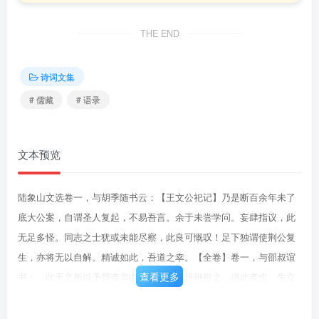
THE END
诗词文集
# 儒藏
# 语录
文本预览
陆象山文选卷一，与胡季随书云：【王文公祀记】乃是断百余年未了
底大公案，自谓圣人复起，不易吾言。余于未尝学问。妄肆指议，此
无足多怪。同志之士犹或未能尽察，此良可慨叹！足下独谓使荆公复
生，亦将无以自解。精诚如此，吾道之幸。【全卷】卷一，与邵叔谊
查看更多
书：…此天之所以予我者非由外铄我也。思则得之，得此者也。先立
乎其大者，立此者也。积善者，积此者也。集义者，集此者也。知德
者，知此者也。进德者，进此者也。同此之谓同德，异此之谓异端。