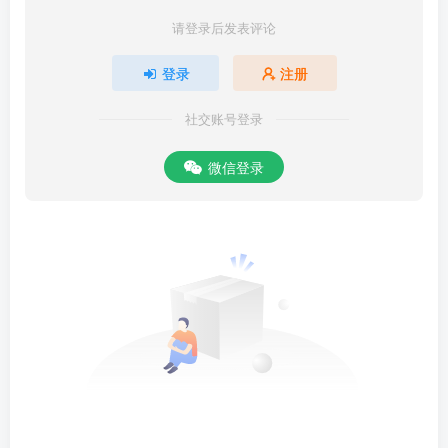
人言语极难。非心通意解，往往多不得其实。前辈多戒门人无妄录其
请登录后发表评论
语言，为其不能通解，乃自以己意听之，必失其实也。…且如存诚持
登录
注册
敬，二语自不同，岂可合说？「存诚」字于古有考，「持敬」字乃后
来杜撰。【易】曰：「闲邪存其诚」。孟子曰：「存其心」。某旧亦
社交账号登录
尝以「存」名斋。孟子曰：「庶民去之，君子存之」。又曰：「其为
人也寡欲，虽有不存焉者寡矣。其为人也多欲，虽有存焉者寡矣。」
微信登录
只「存」一字自可使人明得此理。此理本天所以与我，非由外铄。明
得此理，即是主宰。真能为主，则外物不能移，邪说不能惑。所病于
吾友者，正谓此梓不明，内无所主。一向萦绊于浮论虚说，终日只依
藉外说以为主，天之所与我者反为客。主客倒置，迷而不反，惑而不
解。坦然明白之理，可使妇人童子听之而喻，勤学之士反为之迷惑。
自为支离之说以自萦缠，穷年卒岁靡所底丽，岂不重可怜哉？使生在
治古盛时，蒙被先圣王之泽，必无此病。惟其生于后世，学绝道丧，
异端邪说充塞弥满，遂此有志之士罹此患害，乃与世间凡庸恣情纵欲
之人均其陷溺，此岂非以