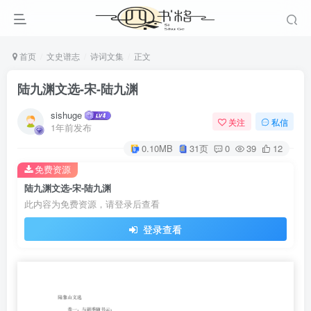
首页
文史谱志
诗词文集
正文
陆九渊文选-宋-陆九渊
sishuge
关注
私信
1年前发布
0.10MB
31页
0
39
12
免费资源
陆九渊文选-宋-陆九渊
此内容为免费资源，请登录后查看
登录查看