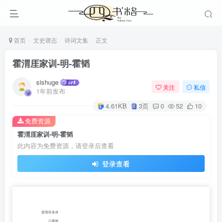
首页
文史谱志
诗词文集
正文
霍渭厓家训-明-霍韬
sishuge
关注
私信
1年前发布
4.61KB
3页
0
52
10
免费资源
霍渭厓家训-明-霍韬
此内容为免费资源，请登录后查看
登录查看