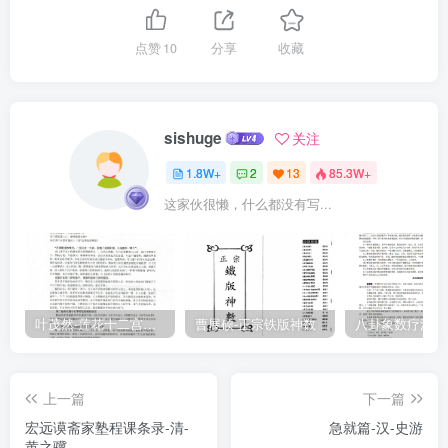
欺。动必畏。举足、动手、开目、出语，俱要畏慎。坐必正。勿倚他
物，辣肩直坐，自然不倦。立必中。勿破倚，勿俯首，勿仰面。行必
点赞
10
分享
收藏
安。勿疾行，勿蹶步，勿先长。寝必格。勿伏睡，勿裸体，勿晏起，
勿昼卧。规曰，头口手足，身之物也：貌容气色，身之章也：视听言
动，坐立行寝，身之用也：统会之者，心也。道之所以流行，天命之
sishuge
关注
所以于穆不己也。童蒙习之持之，悠久不息焉。不识不知，顺帝之则
1.8W+
2
13
85.3W+
也。下学上达，圣人也。故曰蒙以养正，圣功也。程子曰，聪明容
这家伙很懒，什么都没有写...
知，皆由此出。一曰孝亲。凡人家于童子，始能行能言，晨朝即引至
尊长寝所，教之问曰：“尊长兴否何如？
叶茂然-莲花十二宫佛家奇门面授及答疑
曹展硕-正宗铁版神数
上一篇
下一篇
宏远谟斋家塾程课条录-清-
急就篇-汉-史游
黄之骥