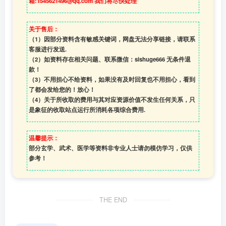
箱:1545621496@qq.com 我们将尽快处理
关于售后：
（1）因部分资料含有敏感关键词，网盘无法分享链接，请联系
客服进行发送.
（2）如资料存在相关问题、联系微信：sishuge666 无条件退
款！
（3）
不用担心不给资料，如果没有及时回复也不用担心，看到
了都会发给您的！放心！
（4）
关于所收取的费用与其对应资源价值不发生任何关系，只
是象征的收取站点运行所消耗各项综合费用.
温馨提示：
部分玄学、武术、医学等资料非专业人士请勿模仿学习，仅供
参考！
THE END