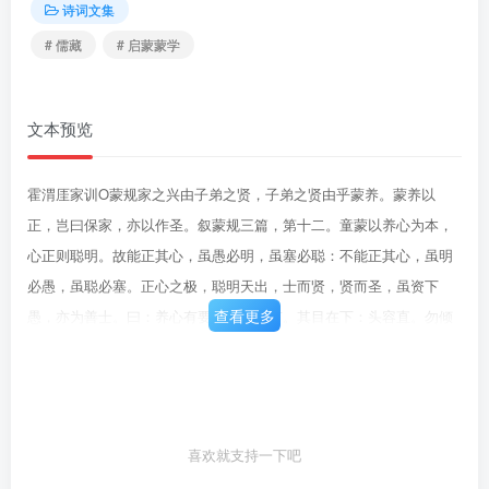
诗词文集
# 儒藏
# 启蒙蒙学
文本预览
霍渭厓家训O蒙规家之兴由子弟之贤，子弟之贤由乎蒙养。蒙养以
正，岂曰保家，亦以作圣。叙蒙规三篇，第十二。童蒙以养心为本，
心正则聪明。故能正其心，虽愚必明，虽塞必聪：不能正其心，虽明
必愚，虽聪必塞。正心之极，聪明天出，士而贤，贤而圣，虽资下
查看更多
愚，亦为善士。曰：养心有要乎？曰：有。其目在下：头容直。勿倾
听，勿侧视。口容止。勿露齿，勿喧笑。手容恭。勿散手，勿掉臂。
足容重。勿疾行，勿跷股。貌必肃。谓见于面者勿懈惰。容必庄。谓
见于身者勿放肆。气必纾。应对须和柔，勿急遽仓皇。色必温。勿暴
厉。视必端。勿回顾侧视，非礼勿视。听必谨。勿听戏言，勿听淫
喜欢就支持一下吧
语，勿听歌曲」言必慎。勿出恶声，勿出秽语，勿言怪异，勿戏，勿