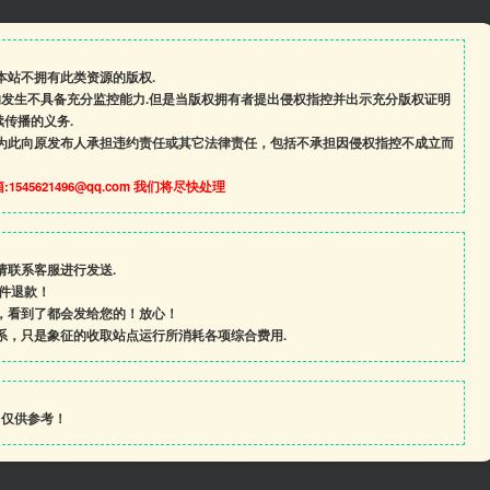
本站不拥有此类资源的版权.
的发生不具备充分监控能力.但是当版权拥有者提出侵权指控并出示充分版权证明
传播的义务.
为此向原发布人承担违约责任或其它法律责任，包括不承担因侵权指控不成立而
545621496@qq.com 我们将尽快处理
请联系客服进行发送.
条件退款！
，看到了都会发给您的！放心！
系，只是象征的收取站点运行所消耗各项综合费用.
，仅供参考！