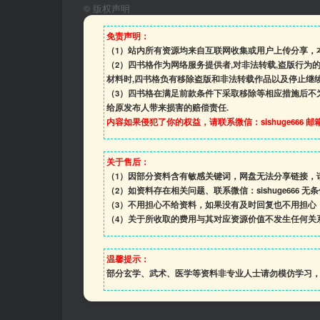
©
版权声明
免责声明：
（1）站内所有资源均来自互联网收集或用户上传分享，
（2）四书格作为网络服务提供者,对非法转载,盗版行为
材料时,四书格负有移除盗版和非法转载作品以及停止继续
（3）四书格在满足前款条件下采取移除等相应措施后不
给原发布人带来损害的赔偿责任.
内容如果侵犯了你的权益，请联系微信：sishuge666 邮箱:1
关于售后：
（1）因部分资料含有敏感关键词，网盘无法分享链接，
（2）如资料存在相关问题、联系微信：sishuge666 无
（3）
不用担心不给资料，如果没有及时回复也不用担心
（4）
关于所收取的费用与其对应资源价值不发生任何关
温馨提示：
部分玄学、武术、医学等资料非专业人士请勿模仿学习