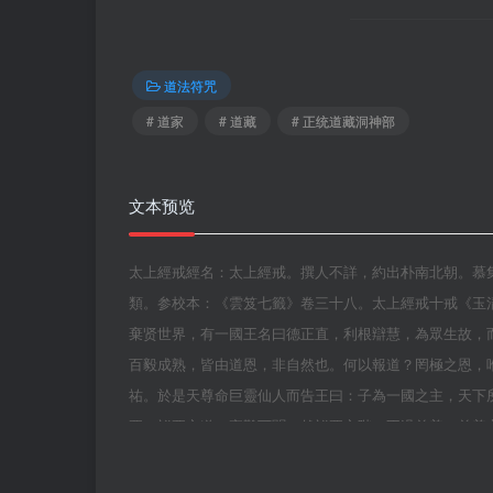
道法符咒
# 道家
# 道藏
# 正统道藏洞神部
文本预览
太上經戒經名：太上經戒。撰人不詳，約出朴南北朝。慕
類。参校本：《雲笈七籤》卷三十八。太上經戒十戒《玉
棄贤世界，有一國王名曰德正直，利根辯慧，為眾生故，
百毅成熟，皆由道恩，非自然也。何以報道？罔極之恩，
祐。於是天尊命巨靈仙人而告王曰：子為一國之主，天下
要？祕要之道，卒難可聞，然祕要之階，不過慈善，慈善
之人，心有上下，觀境即變，以戒自制，不令放逸。如此
中，復有二品：上品者，身欲奉戒，或受一百九十九戒，