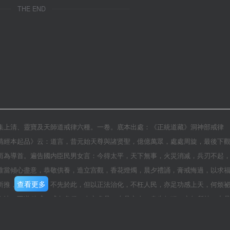
THE END
集上清、靈寶及天師道戒律六種。一卷。底本出處：《正統道藏》洞神部戒律
清經本起品》云：道言，昔元始天尊與諸贤聖，億億萬眾，處處周旋，最後下
而為導首。遍告國内臣民男女言：今得太平，天下無事，火災消减，兵刃不起
唯當傾心盡意，恭敬供養，造立宫觀，香花燈燭，晨夕禮誦，膏戒悔過，以求
查看更多
所推，凡間之赏，不先於此，但以正法治化，不枉人民，亦足功感上天，何烦
之法，不递科戒。戒有多種，人亦多品。上品之人，身先無犯，亦無所持。中
之人，或受十戒、五戒，以自防護。下品之人，惡心萬般，難可禁制。下品之
或受觀身三百大戒或受千二百威儀之戒，以自防保，令無越逸。下品者，身同