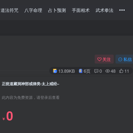
道法符咒
八字命理
占卜预测
手面相术
武术拳法
关注
私信
13.89KB
6页
0
48
11
正统道藏洞神部戒律类-太上戒经–
此内容为免费资源，请登录后查看
0
￥