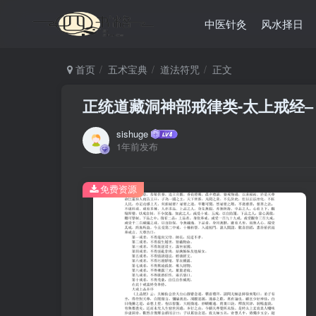
中医针灸
风水择日
首页
五术宝典
道法符咒
正文
正统道藏洞神部戒律类-太上戒经–
sishuge
1年前发布
免费资源