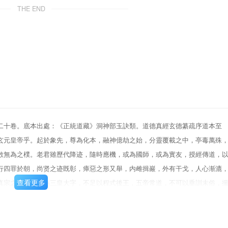
THE END
二十卷。底本出處：《正統道藏》洞神部玉訣類。道德真經玄德纂疏序道本至
玄元皇帝乎。起於象先，尊為化本，融神億劫之始，分靈覆載之中，亭毒萬殊
散無為之樸。老君雖歷代降迹，隨時應機，或為國師，或為實友，授經傳道，
行四罪於朝，尚贤之迹既彰，瘴惡之形又舉，内雌揖巖，外有干戈，人心渐漉
查看更多
真宗之陵替，以為三皇大字，不足以程式後王，五帝常道，不可以垂訓末俗，
，德有用也，因道以明之。资立言以暢無言，因理本而弘妙本，為理身理國之
抑漉詐聰明，將使君君臣臣，父父子子，見素抱樸，泯合於太和，醴道復元，
非立教之大方。且夫至仁合天地之德，至義合天地之宜，至樂合天地之和，至