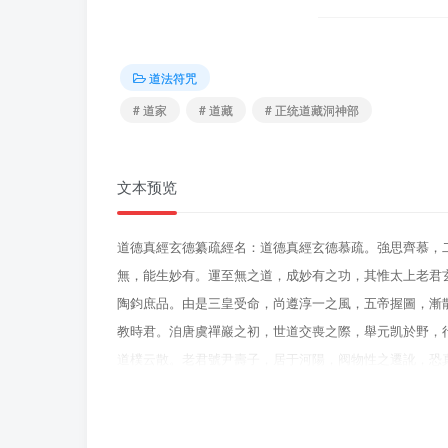
道法符咒
# 道家
# 道藏
# 正统道藏洞神部
文本预览
道德真經玄德纂疏經名：道德真經玄德慕疏。強思齊慕，
無，能生妙有。運至無之道，成妙有之功，其惟太上老君
陶鈞庶品。由是三皇受命，尚遵淳一之風，五帝握圖，漸
教時君。洎唐虞禪巖之初，世道交喪之際，舉元凯於野，
道樸云散。老君號尹壽子，居于河陽，阀物性之遷訛，恐
重玄奥義，著《道德》二篇。欲明道無為也，因德以顯之
要，乃至精至極之宗，以授於舜。非謂絕仁義聖智，在乎
臻於忠孝。世儒不知，以為老君之道，棄仁義，隳禮智，