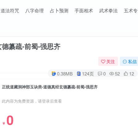
道法符咒
八字命理
占卜预测
手面相术
武术拳法
五术专
德纂疏-前蜀-强思齐
关注
私信
0.38MB
124页
0
52
12
正统道藏洞神部玉诀类-道德真经玄德纂疏-前蜀-强思齐
此内容为免费资源，请登录后查看
0
￥