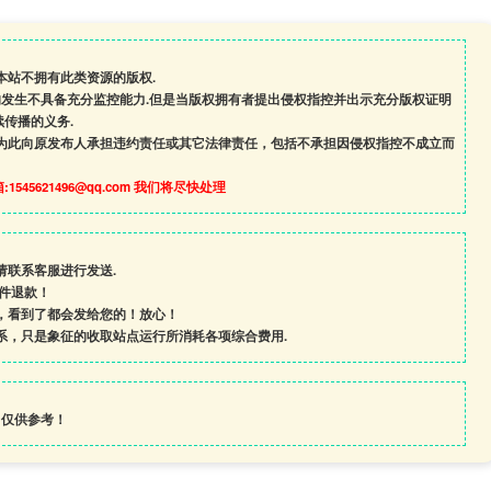
本站不拥有此类资源的版权.
的发生不具备充分监控能力.但是当版权拥有者提出侵权指控并出示充分版权证明
传播的义务.
为此向原发布人承担违约责任或其它法律责任，包括不承担因侵权指控不成立而
545621496@qq.com 我们将尽快处理
请联系客服进行发送.
条件退款！
，看到了都会发给您的！放心！
系，只是象征的收取站点运行所消耗各项综合费用.
，仅供参考！