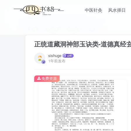
中医针灸
风水择日
首页
五术宝典
道法符咒
正文
正统道藏洞神部玉诀类-道德真经玄
sishuge
1年前发布
免费资源