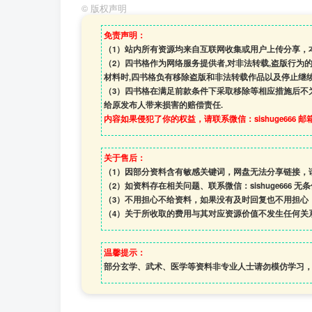
©
版权声明
免责声明：
（1）站内所有资源均来自互联网收集或用户上传分享，
（2）四书格作为网络服务提供者,对非法转载,盗版行为
材料时,四书格负有移除盗版和非法转载作品以及停止继续
（3）四书格在满足前款条件下采取移除等相应措施后不
给原发布人带来损害的赔偿责任.
内容如果侵犯了你的权益，请联系微信：sishuge666 邮箱:1
关于售后：
（1）因部分资料含有敏感关键词，网盘无法分享链接，
（2）如资料存在相关问题、联系微信：sishuge666 无
（3）
不用担心不给资料，如果没有及时回复也不用担心
（4）
关于所收取的费用与其对应资源价值不发生任何关
温馨提示：
部分玄学、武术、医学等资料非专业人士请勿模仿学习