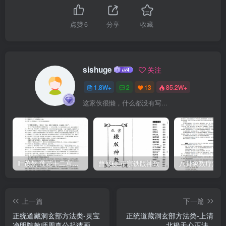
節次晚朝節次第二日早午晚朝節次第三日早午晚朝節次散壇朝资次傳
符說戒資次斬尸度戶鍊度資次謝恩醮資次放生资次卷四靈旛寶益門四
点赞
6
分享
收藏
境旛告盟旛建壇旛九天寶蓝旛中九炁符九道青玄寶蓝式旛肚九龍符回
耀旛式二首二符大慈寶旛旛上十符太乙救苦靈旛式旛中金闕梵行玉字
遷神寶旛式兩手篆文迴黄寶旛式兩手篆文
sishuge
关注
1.8W+
2
13
85.2W+
这家伙很懒，什么都没有写...
叶茂然-莲花十二宫佛家奇门面授及答疑
曹展硕-正宗铁版神数
上一篇
下一篇
正统道藏洞玄部方法类-灵宝
正统道藏洞玄部方法类-上清
净明院教师周真公起请画--
北极天心正法--