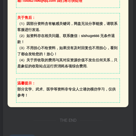
箱:1545621496@qq.com 我们将尽快处理
关于售后：
（1）因部分资料含有敏感关键词，网盘无法分享链接，请联系
客服进行发送.
（2）如资料存在相关问题、联系微信：sishuge666 无条件退
款！
（3）
不用担心不给资料，如果没有及时回复也不用担心，看到
了都会发给您的！放心！
（4）
关于所收取的费用与其对应资源价值不发生任何关系，只
是象征的收取站点运行所消耗各项综合费用.
温馨提示：
部分玄学、武术、医学等资料非专业人士请勿模仿学习，仅供
参考！
THE END