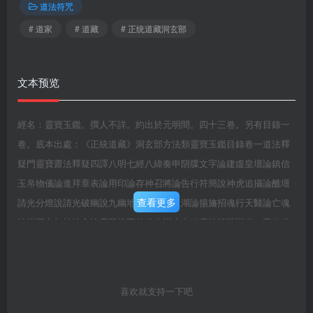
道法符咒
# 道家
# 道藏
# 正统道藏洞玄部
文本预览
經名：靈寶玉鑑。撰人不詳。約出於元明間。四十三卷。另有目錄一
卷。底本出處：《正統道藏》洞玄部方法類靈寶玉鑑目錄卷一道法釋
疑門靈寶齋法釋疑四譯八明七經八緯奏申阴牒文字論建虛皇壇論鎮信
玉帛物儀論進拜章表論用印論存神召將論告行符簡說神虎追攝論醮壇
查看更多
請光分燈說請光破幽說九幽地獄說專度血湖論揚旛招魂行天醫論亡魂
沐浴更衣加持法食論度三塗五苦後先辯水火鍊度說設醮辯卷二齋修節
次門齋宫致詞投請發預奏文檄一宗揭嬸發正奏一宗次建莢郭資次開放
分燈制器立壇祝龍吏發神虎玉札建壇資次拜章資次供慈尊二帝十王聖
齋資次進供三寶諸天九天三十二天聖齋资次關燈資次卷三修齋節次門
喜欢就支持一下吧
插召拯療資次判施法食祭鍊資次正齋節次第一日早朝行道第一日午朝