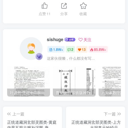
肉之礙，山川河海之大，腾而舉之，變而化之，无所不可也，无所不
能也。天老謂黄帝曰：世人者道之子，禀氣而生，分形而治其生也。
点赞
11
分享
收藏
天與其神，地與其精，道與其氣，三者相得而人乃生。既得其身，當
保其氣，爱其精，存其神，三者相得，乃可長生。世人不知身從道
生，棄本逐末，自求於死，迷之甚矣。修道之法，從凡至聖，升降七
sishuge
关注
域，一域所修凡萬四千法，七域之中，九萬八千修道之門戶，登真之
1.8W+
2
13
85.8W+
徑路，皆在勤而能久，可致升天矣。太上道君《道啞》曰：學道者有
这家伙很懒，什么都没有写...
九患，皆人之大病。若審知患病，則仙可得矣。九患者，一患有其志
而无其時，二患有其時而无其友，三患有其友而无其志，四患有其志
而无其師，五患有其師而不學，六患能學之而不勤，七患能勤而不能
守道，八患能守道而志不固，九患能固其志而不能久。故曰常人者
千，而知道者一：知道者千，而修道者一：修道者千，而專精者一：
叶茂然-莲花十二宫佛家奇门面授及答疑
曹展硕-正宗铁版神数
專精者千，而勤久者一。修而勤久，道可冀矣。若少而好道，一志不
移，水火不能懼其心，榮華不能惑其志，修真抱素，久則遇師，不患
上一篇
下一篇
无也。如此則不須友而成，亦不須感而動也。此學仙之廣要言也。修
正统道藏洞玄部灵图类-黄庭
正统道藏洞玄部灵图类-上方
道之士，思而勤之。修道證報，品儀條列如左：仙道有八素真經太上
内景五脏六腑补泻图-唐-胡
大洞真元妙经品--