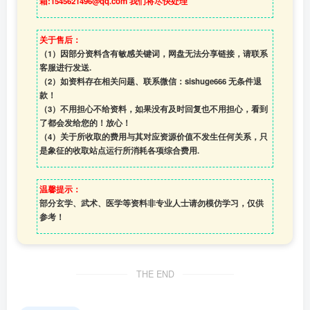
箱:1545621496@qq.com 我们将尽快处理
关于售后：
（1）因部分资料含有敏感关键词，网盘无法分享链接，请联系
客服进行发送.
（2）如资料存在相关问题、联系微信：sishuge666 无条件退
款！
（3）
不用担心不给资料，如果没有及时回复也不用担心，看到
了都会发给您的！放心！
（4）
关于所收取的费用与其对应资源价值不发生任何关系，只
是象征的收取站点运行所消耗各项综合费用.
温馨提示：
部分玄学、武术、医学等资料非专业人士请勿模仿学习，仅供
参考！
THE END