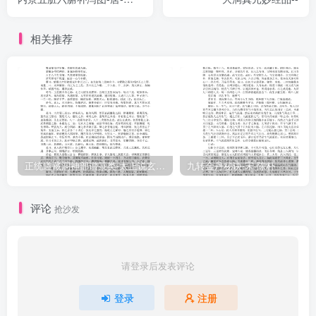
隱昔、九真中經黄老祕言、太清上經變化七十四方、除六天之文三天
愔
正法、黄氣陽精藏天隱月、三元布經道真之圖、黄素神方四十四訣、
相关推荐
黄昔赤界長生之要、赤丹金精石鏡水母、青要紫書金根衆文、玉精真
訣三九素語、石精金光藏景錄形、丹景道精隱地八術、白簡青錄得道
之名、紫虚炎光夜照神燭、七變神法七轉之經、大洞真經三十九章、
太丹隱者八禀十訣、天關三圖七星移度、九丹變化胎精中記、九赤斑
符封山遯海、金液神丹太極隱芝九轉神丹服之化為白鹤、天皇象符以
合元氣、白羽紫盖以遊五嶽、
正统道藏洞神部谱箓类-太上说玄天大圣真武本传神咒妙经–
九转金丹秘诀-宋-陈朴
评论
抢沙发
请登录后发表评论
登录
注册