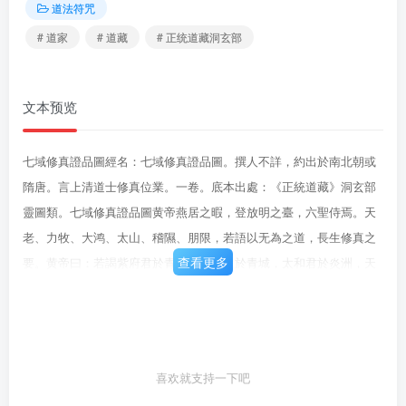
道法符咒
# 道家
# 道藏
# 正统道藏洞玄部
文本预览
七域修真證品圖經名：七域修真證品圖。撰人不詳，約出於南北朝或
隋唐。言上清道士修真位業。一卷。底本出處：《正統道藏》洞玄部
靈圖類。七域修真證品圖黄帝燕居之暇，登放明之臺，六聖侍焉。天
老、力牧、大鸿、太山、稽隰、朋限，若語以无為之道，長生修真之
查看更多
要。黄帝曰：若謁紫府君於青丘，奢先生於青城，太和君於炎洲，天
真皇人於峨媚，問五牙三一之旨，飛升長生之妙方，而行之未能壶
解。且人之受生，形骸血肉塊然之有也：道之為用，虚无冲澹泊然之
无也。以有質之礙，證无形之道，其可得乎。天老對曰：天地萬物順
道之化，自无而生有，人倫飛走得道之用，自有而歸无，由反掌耳。
喜欢就支持一下吧
苟能修之得道之要，自精而為神，自神而為氣，氣與道合，雖形骸骨