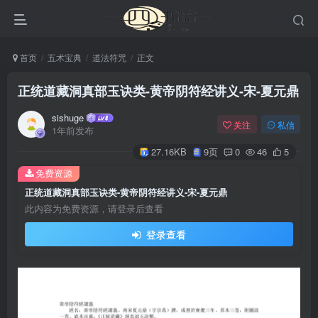
首页
五术宝典
道法符咒
正文
正统道藏洞真部玉诀类-黄帝阴符经讲义-宋-夏元鼎
sishuge
关注
私信
1年前发布
27.16KB
9页
0
46
5
免费资源
正统道藏洞真部玉诀类-黄帝阴符经讲义-宋-夏元鼎
此内容为免费资源，请登录后查看
登录查看