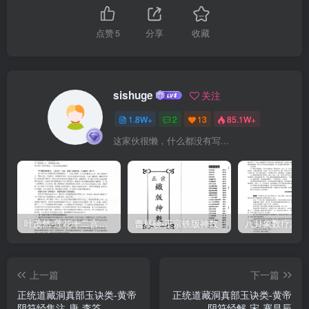
變化也。故曰一陰一陽之謂道。范蠡之謀吴也，精察於赢縮蚤晏之
節，而推極於稻蟹之無種，然一鼓而俘之，既以此謀人之國。亦以此
点赞
5
分享
收藏
自謀其家，所謂後人發先人。至趁時若猛獸鷥烏者，非陰陽之用乎？
而權謀、形勢、技巧固行乎其間矣。古文善為兵者，未有不通乎陰陽
者也。風后之握奇，武侯之八陣，李衛公之孤虚烏占，特其著者爾。
sishuge
关注
抑又有進此者，張留侯親屈圯下之膝，受書於老人，蘇長公深排之，
1.8W+
2
13
85.1W+
以為安知秦之世无隱君子者，吾亦以為秦之世安知无神仙者，子房盖
这家伙很懒，什么都没有写...
偶有所遇耳。《陰符經》黄帝所著，文詞古奥奇澀，讀者尚不能句，
况敢下一注腳子乎？夏君宗禹自浙來閩，手一编示予，則所著講義
也。夏君少從永嘉諸大老游，而竊獨好觀此昔，然未壶解也。他日之
上饒，营默禱曰：未登龍虎榜，先登龍虎山。夜感異夢，後遇至人於
祝融峰頂，若有所授者。復取是書讀之，章斷句析，援筆立成，若有
叶茂然-莲花十二宫佛家奇门面授及答疑
曹展硕-正宗铁版神数
神物陰來相助。此豈模擬料度如世之笺傳義疏云爾哉？是必有油然自
得而默契者矣。雖然，兵與神仙，未易言也，言兵則流於詭譎變詐，
上一篇
下一篇
言神仙則流於恍惚誕謾。神仙豈自外求哉？清明在躬，志氣如神，則
正统道藏洞真部玉诀类-黄帝
正统道藏洞真部玉诀类-黄帝
神仙即兵。通乎神仙則知兵，通乎兵則知神仙矣。种明逸終身隱華
阴符经集注-唐-李筌
阴符经解-宋-蹇昌辰