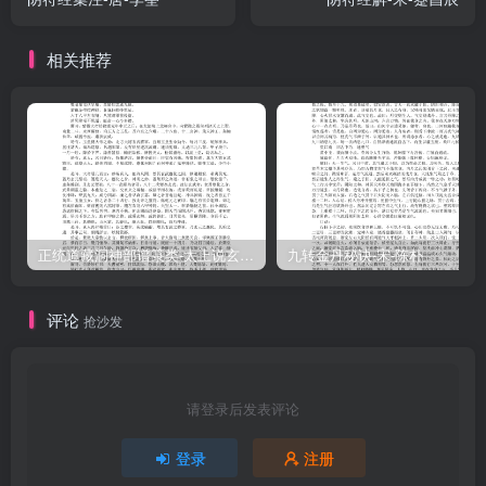
山，而累世為名將，姚平仲京城小不利，或者以為遁去不死也。特吾
儒之所謂神仙者，固在此而不在彼耳。讀夏君之吉者，又當以是觀
相关推荐
之。寶慶二年秋八月中澣謹昔。黄帝陰符經講義卷之雲峰散人夏元鼎
宗禹謡經曰：觀天之道，執天之行，益矣。天命之謂性，率性之謂
道。道也者非可仰求於冥漠之表也。天道在吾身，我能益其觀之之
妙，則目擊道存，至道不繁矣。要當執天之行，須臾不離於十二時
中。一語一默，一呼一吸，陰開陽鬧，西沒束升，風雲發泄於七竅，
坎離交會於元宫，天以是道而運行乎萬化，我以是道而操履於一身。
寒暑同其往來，日月與之交合，乾健以之不息，日用自然無第。不知
正统道藏洞神部谱箓类-太上说玄天大圣真武本传神咒妙经–
九转金丹秘诀-宋-陈朴
我之為天，而天為之我也。所謂我命在我不在天，其以是乎？謂之益
矣，不可以有加矣。天有五賊，見之者昌。五賊者，五行也。人禀五
评论
抢沙发
行於天，有五贼於人，是豈天不化耶？非也。行顛倒大道生焉，順則
成人，逆為丹用，如金木必欲交并，水火必欲既濟，土旺四季而復以
尅水為功，是五行相贼。道之玄奥，世人安得見此理乎？故見之者
请登录后发表评论
昌，亦誠則明，明則著。虚室生白，充實而有光輝之妙也。既曰觀天
登录
注册
之道，又曰見天之昌，聖人揭大道以示人，味者當面蹉過。惜哉。五