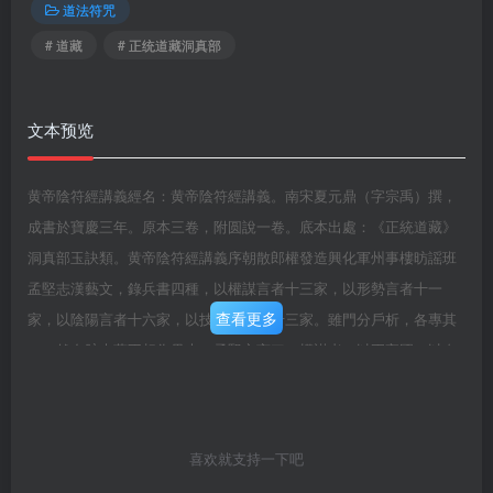
道法符咒
# 道藏
# 正统道藏洞真部
文本预览
黄帝陰符經講義經名：黄帝陰符經講義。南宋夏元鼎（字宗禹）撰，
成書於寶慶三年。原本三卷，附圆說一卷。底本出處：《正統道藏》
洞真部玉訣類。黄帝陰符經講義序朝散郎權發造興化軍州事樓昉謡班
孟堅志漢藝文，錄兵書四種，以權謀言者十三家，以形勢言者十一
查看更多
家，以陰陽言者十六家，以技巧言者亦十三家。雖門分戶析，各專其
一，然血脉未营不相為贯也。孟堅之言曰：權謀者，以正守國，以奇
用兵，兼形勢，包陰陽，用技巧，者也。然則四家實一家也。雖然，
孟堅以形勢、陰陽、技巧總之以權謀，吾獨以權謀、形勢、技巧總之
於陰陽，蓋天地之間，一陰一陽而己矣。權謀則有縱阴矣，形勢則有
喜欢就支持一下吧
離合矣，技巧則有翕張矣，而所以為之縱阴、離合、翕張者，陰陽之