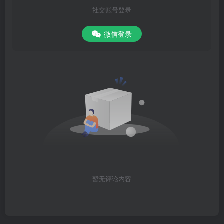
贼在心，施行于天。五行五贼，其理幽微，心為天君，實能主宰。此
社交账号登录
施行于天，皆在吾心之用，盖心即天也，天即心也，人能即一心之
天，以竊造化之妙，即動靜陟降，在帝左右，而施行之際，未知其孰
微信登录
為天，孰為心也。宇宙在乎手，手為三阴之要，學道者當知所先矣。
《黄庭經》曰：口為心阴，精神機：足為命阴，生地扉：手為人關，
把盛衰。得非以手者，能按天象方隅，推五運六氣，握固以養和，彈
指以攝化，诊視以知陰陽之候，訣目以通鬼神之靈，无一而不在手
也。宇宙六合，廣大无際，苟得玄妙，其猫示諸掌乎？《参同序》
曰：運六十四卦之陰符，天阴在掌是也。萬化生乎身。
暂无评论内容