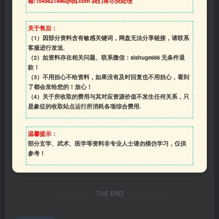
箱:1545621496@qq.com 我们将尽快处理
关于售后：
（1）因部分资料含有敏感关键词，网盘无法分享链接，请联系
客服进行发送.
（2）如资料存在相关问题、联系微信：sishuge666 无条件退
款！
（3）
不用担心不给资料，如果没有及时回复也不用担心，看到
了都会发给您的！放心！
（4）
关于所收取的费用与其对应资源价值不发生任何关系，只
是象征的收取站点运行所消耗各项综合费用.
温馨提示：
部分玄学、武术、医学等资料非专业人士请勿模仿学习，仅供
参考！
THE END