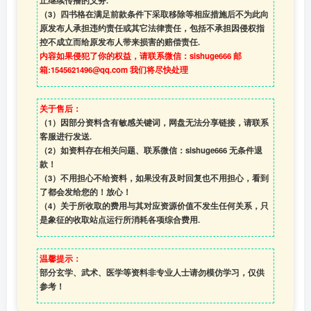
止继续传播的义务.
（3）四书格在满足前款条件下采取移除等相应措施后不为此向
原发布人承担违约责任或其它法律责任，包括不承担因侵权指
控不成立而给原发布人带来损害的赔偿责任.
内容如果侵犯了你的权益，请联系微信：sishuge666 邮
箱:1545621496@qq.com 我们将尽快处理
关于售后：
（1）因部分资料含有敏感关键词，网盘无法分享链接，请联系
客服进行发送.
（2）如资料存在相关问题、联系微信：sishuge666 无条件退
款！
（3）
不用担心不给资料，如果没有及时回复也不用担心，看到
了都会发给您的！放心！
（4）
关于所收取的费用与其对应资源价值不发生任何关系，只
是象征的收取站点运行所消耗各项综合费用.
温馨提示：
部分玄学、武术、医学等资料非专业人士请勿模仿学习，仅供
参考！