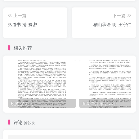
下，诸侯或僻介荒小，用寡捍强，以小藩大，势诎於所守，力仅於所
上一篇
下一篇
争，固未尝不纠回蜿蜓於圣王之心。夫廷万国，一君长，挟尺捶而奔
弘道书-清-费密
稽山承语-明-王守仁
役四宇，功施鈇钺，烂然开於共主而天下弗分其功名，圣人岂异人情
而不欲此哉！然而山、河以西，师旦分牧。函、釜以东，召奭代理。
五侯九伯，州长连率，经纬缝铁，割制员幅者，使之控大扶小，连营
相关推荐
载魄。是故偏方远服，不受孤警。连城通国，若运揽臂。则周之盛王
所以维系神皋，摈拒夷类者，意未有所弛而权不可得而衰。夷、厉而
降，牧长无命，纲维溃破，锋矢寻於同仇，牖户薄於外御。是故孤竹
整燕，淮夷病杞，鄋瞒、义渠侮齐，宋而窥河、渭，然而天子不能命
伯。列侯之强大者矫激奋起，北斥南征，故斩令支，轹卑耳，拓西
戎，刈潞氏者，犹赫赫然震矜其功以张赤县之帜。彼其左旋右携，夸
武辟疆者，虽不足以与圣王权衡三维，裘领八极之盛心，而圣人犹将
说苑-汉-刘向
童蒙诗训-宋-吕本中
登进之，为稍持其祸而异於撕灭也。是以周之天子赐昕俎，锡彤弓，
命随会，放黻冕，贺任好，播金鼓，而不见讥於春秋。故曰「其事则
评论
抢沙发
齐桓、晋文，其义则某窃取之矣」，盖进之也。夫莫三极，长中区，
智周乎四皇，心尽乎来许。清露零柯而场圃入保，片云合岱而金堤戒