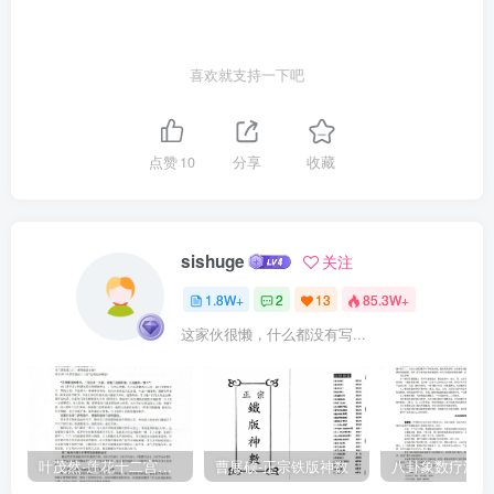
区其灵冥，湔其疑似，乘其蛊坏，峻其墉廓，所以绝其祸而使之相
救，故曰「圣人与天地合德」者，岂虚构哉！夫人之於物，阴阳均
喜欢就支持一下吧
也，食息均也，而不能绝乎物。华夏之於夷狄，骸窍均也，聚析均
也，而不能绝乎夷狄。所以然者何也人不自畛以绝物，则天维裂矣。
华夏不自畛以绝夷，则地维裂矣。天地制人以畛，人不能自畛以绝其
点赞
10
分享
收藏
党，则人维裂矣。是故三维者。三极之大司也。昔者，周之衰也，誓
谐替，刺雅兴，镐京沦，东都徙，号祭存，纲纽佚，诅盟屡私，数圻
日兼，故抱器服而思烹溉者，日恻恻然移玉之为忧。而圣人之所深长
sishuge
关注
思者，或不在此，作春秋，明王道，内中夏，外戎狄，疑号者正其辜
1.8W+
2
13
85.3W+
而终徕之，外会者斥其贱而等摈之。夫周之衰，非有匈奴、吐蕃、契
这家伙很懒，什么都没有写...
丹、鞑靼以为之外逼也，陆浑、吾离、允姓、侨如之族种不能配中国
之一名都也，燕之北鄙，秦之西睡，未尝晨夕於奔命也。葵邱束牲而
小白求三脊之茅，城濮馆毂而重耳干隧道之请，周之玉步将上逼之为
兢兢，而圣人终不以彼忧易此恤者，则其故何也？文武之兴，昕履牧
率，夕步天祚，滥唐沿虞，服夏裼商，承建列侯，各君分长，山河塞
叶茂然-莲花十二宫佛家奇门面授及答疑
曹展硕-正宗铁版神数
阨际蛮戎夷貊者，昔之天下也。既规规然惴其旁午，复鼎鼎然虞其上