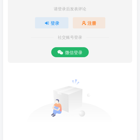
滥，吴呼好冠而晋视命圭，杞用夷礼而胄绌神禹，莫不逆警萌甲而先
请登录后发表评论
靖宫庭。是故智小一身，力举天下，保其类者为之长，卫其群者为之
登录
注册
邱。故圣人先号万姓而示之以独贵，保其所贵，匡其终乱，施於孙
子，须於後圣，可禅，可继，可革，而不可使夷类间之。然后植其
社交账号登录
弱，掖其僵，扬其洁，倾其滓，冠昏饮射以文之，哭踊虞祔以哀之，
堂廉级次以序之，刑杀征伐以整之，清气疏曜，血脉强固，物不干
微信登录
人，诊不侵祥：黄钟以节之，唱叹以浏之，故礼乐兴，神人和，四灵
集，而朱草、醴泉相踵而奔其灵也。今夫玄驹之右君也，长其穴壤，
而赤蚍、飞蚹之窥其门者，必部其族以噬杀之，终远其垤，无相干
杂，则役众蠢者，必有以护之也。若夫无百祀之忧，鲜九垓之辨，尊
以其身於天下，愤盈俦侣，畛胖同气，猜割牵役，弱靡中区，乃霍霍
然保尊贵，偷豫尸功，患至而无以敌，物偪而无以固，子孙之所不能
私，种类之所不能覆，盖王道泯绝而春秋之所大慭也。古仪第二