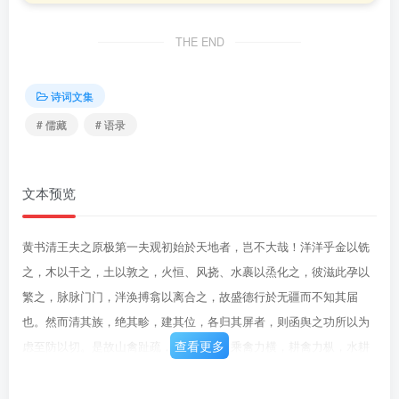
THE END
诗词文集
# 儒藏
# 语录
文本预览
黄书清王夫之原极第一夫观初始於天地者，岂不大哉！洋洋乎金以铣
之，木以干之，土以敦之，火恒、风挠、水裹以烝化之，彼滋此孕以
繁之，脉脉门门，泮涣搏翕以离合之，故盛德行於无疆而不知其届
也。然而清其族，绝其畛，建其位，各归其屏者，则函舆之功所以为
查看更多
虑至防以切。是故山禽趾疏，泽禽趾幂，乘禽力横，耕禽力枞，水耕
宜南，霜耕宜北，是非忍於其泮散而使析其大宗也，亦势之不能相救
而绝其祸也。是故圣人审物之皆然而自畛其类，尸天下而为之君长。