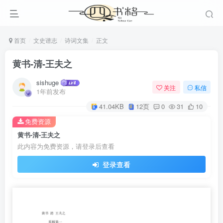
首页
文史谱志
诗词文集
正文
黄书-清-王夫之
sishuge
关注
私信
1年前发布
41.04KB
12页
0
31
10
免费资源
黄书-清-王夫之
此内容为免费资源，请登录后查看
登录查看