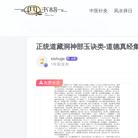
中医针灸
风水择日
首页
五术宝典
道法符咒
正文
正统道藏洞神部玉诀类-道德真经集
sishuge
1年前发布
免费资源