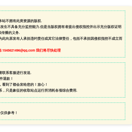
本站不拥有此类资源的版权.
的发生不具备充分监控能力.但是当版权拥有者提出侵权指控并出示充分版权证明
传播的义务.
为此向原发布人承担违约责任或其它法律责任，包括不承担因侵权指控不成立而
545621496@qq.com 我们将尽快处理
请联系客服进行发送.
条件退款！
，看到了都会发给您的！放心！
系，只是象征的收取站点运行所消耗各项综合费用.
，仅供参考！