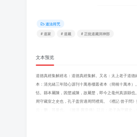
道法符咒
# 道家
# 道藏
# 正统道藏洞神部
文本预览
道德真經集解經名：道德真經集解。又名：太上老子道德
本：清光緒三年陸心源刊十萬卷樓叢者本（簡稱十萬本）
怙。縣本屬陳，因楚减陳，故屬楚，即今之毫州真源縣也
周守藏室之史也，孔子盖营適周問禮焉。《禮記·曾子問
云：鹏，耳曼也。《後漢·竇章傳》註云：老子為守藏史，
李靈飛老君於殷陽甲十七年，乘日精化流珠入玉女口中，
語》鄭玄註云：老彭，商之贤大夫也。疏云：老是老聃也
史，經九百年唐博士吳楊吴云：既生商日，復仕周時。計