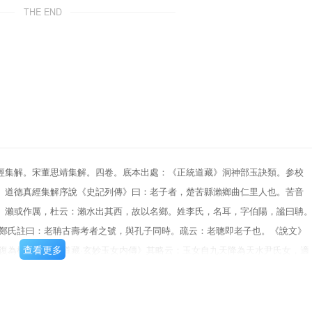
THE END
經集解。宋董思靖集解。四卷。底本出處：《正統道藏》洞神部玉訣類。参校
。道德真經集解序說《史記列傳》曰：老子者，楚苦縣瀨鄉曲仁里人也。苦音
。瀨或作厲，杜云：瀨水出其西，故以名鄉。姓李氏，名耳，字伯陽，謐曰聃
》鄭氏註曰：老聃古壽考者之號，與孔子同時。疏云：老聰即老子也。《說文》
查看更多
復為柱下史。《道藏·玄妙玉女内傳》其略云：玉女自九天降為天水尹氏女，適
己而孕，歷八十一年，以武丁九年降誕。文王為西伯時，召為守藏史。故《論
武王時遷為柱下史，成康之時尚為柱史，昭玉時乃去宫。故魏明帝贊云：為周
其始終，乃歷千載。此皆舉其成數也。按《實錄》云：自商武丁九年至周赧王