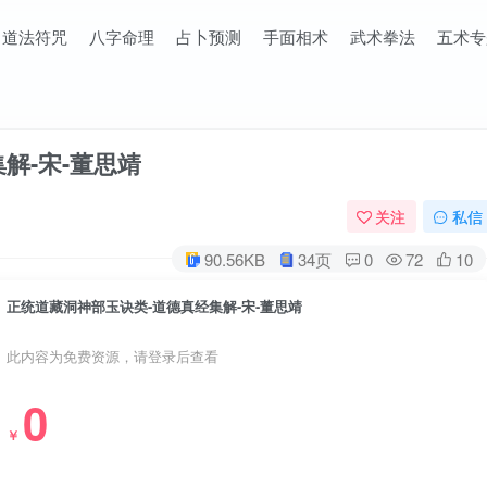
道法符咒
八字命理
占卜预测
手面相术
武术拳法
五术专
解-宋-董思靖
关注
私信
90.56KB
34页
0
72
10
正统道藏洞神部玉诀类-道德真经集解-宋-董思靖
此内容为免费资源，请登录后查看
0
￥