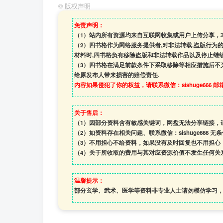
©
版权声明
免责声明：
（1）站内所有资源均来自互联网收集或用户上传分享，
（2）四书格作为网络服务提供者,对非法转载,盗版行为
材料时,四书格负有移除盗版和非法转载作品以及停止继续
（3）四书格在满足前款条件下采取移除等相应措施后不
给原发布人带来损害的赔偿责任.
内容如果侵犯了你的权益，请联系微信：sishuge666 邮箱:1
关于售后：
（1）因部分资料含有敏感关键词，网盘无法分享链接，
（2）如资料存在相关问题、联系微信：sishuge666 无
（3）
不用担心不给资料，如果没有及时回复也不用担心
（4）
关于所收取的费用与其对应资源价值不发生任何关
温馨提示：
部分玄学、武术、医学等资料非专业人士请勿模仿学习