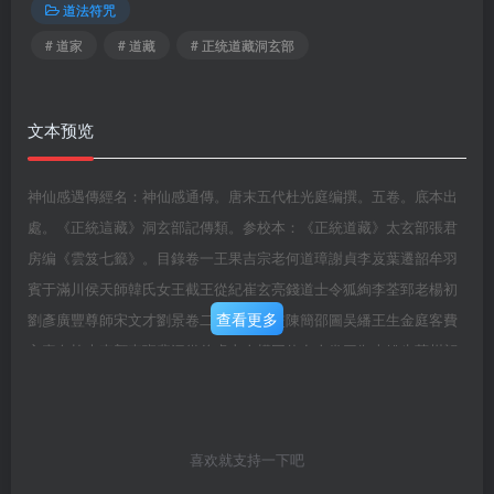
道法符咒
# 道家
# 道藏
# 正统道藏洞玄部
文本预览
神仙感遇傳經名：神仙感通傳。唐末五代杜光庭编撰。五卷。底本出
處。《正統這藏》洞玄部記傳類。参校本：《正統道藏》太玄部張君
房编《雲笈七籤》。目錄卷一王果吉宗老何道璋謝貞李岌葉遷韶牟羽
賓于滿川侯天師韓氏女王截王從紀崔玄亮錢道士令狐絢李荃郅老楊初
查看更多
劉彥廣豐尊師宋文才劉景卷二蓬球王可交陳簡邵圖吴繙王生金庭客費
玄真白椿夫李顏李班裴沉從伯虚山人權同休友人卷三御史姚生荊州韶
石曹橋潘尊師相國盧鈞李公佐五子芝何亮薛長官卷四謝墦鄭又玄盧道
流成生徐定國京兆華原陸尊師明皇十仙虬鬚客束明油客王璘梓州牛頭
寺僧任公瑾岐陽女子卷五崔希真越僧懷一杜晦吴淡醋王廓燕國公高駢
喜欢就支持一下吧
楊大夫薛逢蜀民康知晦僧悟玄費冠卿紫選任叟朱含貞吴善經楊晦之清