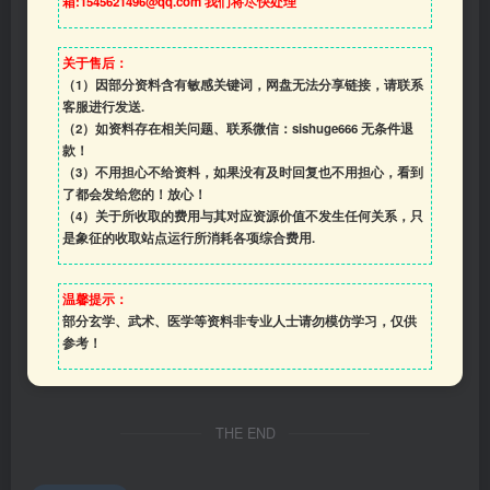
箱:1545621496@qq.com 我们将尽快处理
关于售后：
（1）因部分资料含有敏感关键词，网盘无法分享链接，请联系
客服进行发送.
（2）如资料存在相关问题、联系微信：sishuge666 无条件退
款！
（3）
不用担心不给资料，如果没有及时回复也不用担心，看到
了都会发给您的！放心！
（4）
关于所收取的费用与其对应资源价值不发生任何关系，只
是象征的收取站点运行所消耗各项综合费用.
温馨提示：
部分玄学、武术、医学等资料非专业人士请勿模仿学习，仅供
参考！
THE END