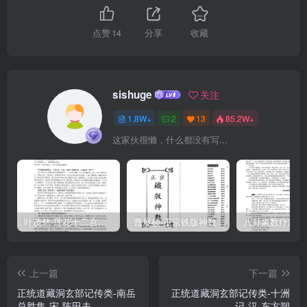
河房建僧契虚
点赞
14
分享
收藏
sishuge
关注
1.8W+
2
13
85.2W+
这家伙很懒，什么都没有写...
叶茂然-莲花十二宫佛家奇门面授及答疑
曹展硕-正宗铁版神数
上一篇
下一篇
正统道藏洞玄部记传类-南岳
正统道藏洞玄部记传类-十洲
总胜集-宋-陈田夫
记-汉-东方朔