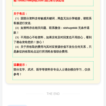
箱:1545621496@qq.com 我们将尽快处理
关于售后：
（1）因部分资料含有敏感关键词，网盘无法分享链接，请联系
客服进行发送.
（2）如资料存在相关问题、联系微信：sishuge666 无条件退
款！
（3）
不用担心不给资料，如果没有及时回复也不用担心，看到
了都会发给您的！放心！
（4）
关于所收取的费用与其对应资源价值不发生任何关系，只
是象征的收取站点运行所消耗各项综合费用.
温馨提示：
部分玄学、武术、医学等资料非专业人士请勿模仿学习，仅供
参考！
THE END