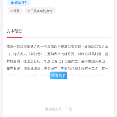
道法符咒
# 道藏
# 正统道藏洞真部
文本预览
修真十昔武夷集卷之四十五海南白玉蟾著武夷重建止止庵記武夷之為
山，考古秦人《列仙傳》，蓝錢鏗於此鍊丹焉。錢鏗進雄美於凳，堯
封於彭城，後謂之彭祖，年及七百七十七藏而亡。生平惟隱武夷山，
茹芝飲瀑，能乘風御氣，腾身踴空，豈非仙也耶？鏗有子二人，其一
查看更多
日錢武，其次曰錢夷，因此遂名武夷山。三十六峰第一峰九曲溪頭，
最初曲其地也，始則有太姥元君即其地以結廬，次則張湛繼其蹤而入
室。其後有如魚道超、魚道遠，皆秦時之女真，入此而隱焉。然此地
其深邃不可言，四圆皆生毛竹，人有樵採而見之者，因毛竹而目此二
魚焉，毛女至今稱之。晉人婁師鍾、唐人薛郵，皆於此地鍊真養元而
喜欢就支持一下吧
去，本朝又開束京李淘真、洛濱李鐵笛、燕山李磨鏡，相踵於其地卜