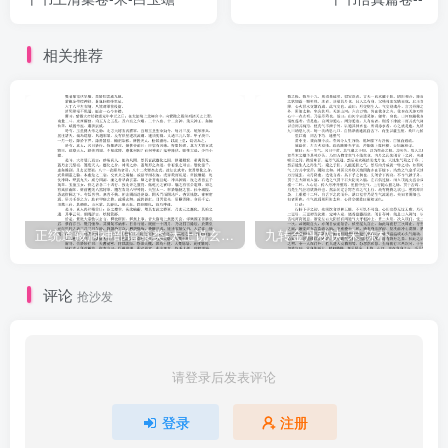
之。美中曰：然。又曰：然則生先既去也，寧不為我記其庵，而盟他
日之再來乎？玉蟾曰：唯。然是庵背倚慢亭峰，面對虎啸巖，左則天
相关推荐
柱峰，右則鐵視蟑。入去不数舉武，則有朱晦庵仁智堂：出來纔一唤
地，則有魏王會真廟。其問有冲佑觀脩廊數百問、層樓数十所，玉岌
锦囊，舉皆御昔，瓊犢琅寵，悉储仙蛻。大雲金身之招提，實左右乎
止止之庵。側後則瀑布懸崖，萬丈雪化，前則碧流盈溪，龍揪蛟浴。
上有天鑑池，可以通弱水，下有昇真洞，可以透蓬萊。若武夷千藏萬
壑之奇，千山萬水之勝，莫止止庵之地若也。雲寒玉洞，煙鎖琪林，
紫槍封丹，清泉洗玉，猿隨羽客，鶴唳芝田。鐵笛一聲草仙交集，螺
正统道藏洞神部谱箓类-太上说玄天大圣真武本传神咒妙经–
九转金丹秘诀-宋-陈朴
盃三飲步虚泠泠，蓋可以歌太空紫虚之洞章，吟玉靈羽翻之仙曲。然
則塵埃不礙眼，古今皆一時，而絳慢虹橋之事，猶宛然矣。奇哉，青
评论
抢沙发
草青，百烏吟，亦可暮，亦可琴。有酒可對景，無詩自献心。神仙渺
茫在何許？武夷君在山之陰，孤舟隻棹歸去來，瓊花滿洞何處尋。豈
非止止庵清絕勝妙處也？詹美中定知玉皇將再宴，白玉蟾亦將鍊七返
请登录后发表评论
九還之丹，此日此文不徒作也。則然若異日有異事，猶見止止庵不徒
登录
注册
建也。营記元祐盛時，人在霍童山建一茅庵，謂之寂寂，不数年而庵