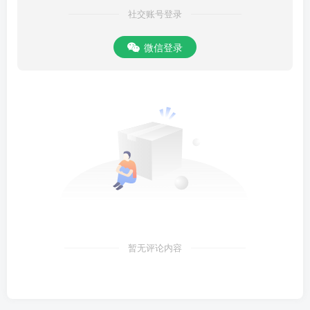
之束己蛻矣，而此庵遂泯。至隆興間，再有人放之，一二年而所放之
社交账号登录
人乃遇向日先創庵者，於是皆仙去。事皆《集仙傳》。今而美中之
事，又蹤跡顏類之。蓝止止者，止其所止也，《周易》艮卦兼山之
微信登录
義，盖發明止止之說，而《法華經》有止止妙難思之句，而莊子亦
日：虚室生白，吉祥止止。是知三教之中，止止為妙義。有如鑑止
水、觀止月。吟六止之詩，作八止之赋，整整有人焉。止止之名，古
者不徒名，止止之庵，今人不徒復興。必有得止止之深者，宅其庵
焉。然則青山白雲，無非止止也，落花流水，亦止止也，啼烏哀猿、
荒苔斷藓，盡是止止意思。若未能止止者，参之己有止止所得者，政
知行住坐队，自有不止之止，非徒嘮枯木死灰也。予特止止之蜚也，
今記此庵之人，同予入止止三味，供養三清高上天，一切眾生證止
止。止止非止之止止，實渭止其止之止而已矣。海南白玉蟾識。先野
後人漫亭曾孫龜峰詹玫夫立铭赠知宫王南紀洞章古熙策雲，南飛庚
暂无评论内容
伏。正拌晴槐舞薰新，蜩噪晚止锡琳宫。仰惟宫宰真人，江山態度，
凤月襟懷，神仙中人，不易得也。营摭草仙家譜舊矣，王棋則老聰之
薪著高弟也，王楠則蒙莊之函蘇道契也。鬱單無量天，則王雍御雷