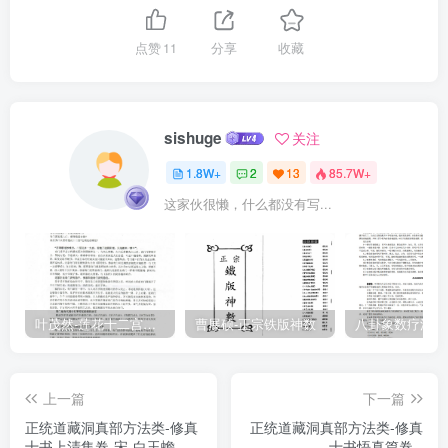
築也。丞相李綱亦营訪此三李，而符其夙昔萝雪之萝，盖欲於此而建
吏隱亭焉。由是而後，有尼師数代，人名其庵日禪庵，號其地日禪
点赞
11
分享
收藏
巖。嗚呼，奇人異士，不世而出自爾，庵亦傾壤，地皆荊榛。但聞所
謂止止之名，而無稽考之邊。山南曾孫詹玫夫，其字美中，盖世代簪
紱而胸宇英傑之人也，一日一嘆曰：太史公第九疑，韓文公登太華，
sishuge
关注
是皆思古而感慨者焉，豈好奇之謂也，濁世仕路多呃塞，不知結方外
1.8W+
2
13
85.7W+
友以為井鼇砂汞之學，夫其或者可飛昇焉，可尸解焉，仙有可求，豈
这家伙很懒，什么都没有写...
不容力，非曰能之，願學焉。忽有瓊琯白玉蟾自廣閩出而至武夷，適
有披榛、誅茆之意，盖亦契券詹美中之臆素，從而搜訪止止庵之地，
關幾百年不踐之苔，刻三五里延蔓之草，於是得其地焉。藏在嘉定丙
子之王春始鳩工斷梓，俱夫運號。然而開創之難。未幾，而白玉蟾拂
袖天台雁蕩矣！玉蟾言旋而庵始成，美中固欲挽之以為三李隱居之
叶茂然-莲花十二宫佛家奇门面授及答疑
曹展硕-正宗铁版神数
設。玉蟾蓝憚朱紫之往來，而膏車秣馬，適所以廢吾事而汨吾心。且
自謂美中曰：庵成，皆子之餘財餘力故也，不彈指頃，堂宇落就，非
上一篇
下一篇
霹靂手誰能如是，今但擇其道率心耐志、守素樂靜之士，延而居之，
正统道藏洞真部方法类-修真
正统道藏洞真部方法类-修真
使其開墾数時、花木繁盛。而玉蟾此去羅浮入室，回必永身以住持
十书上清集卷-宋-白玉蟾
十书悟真篇卷--