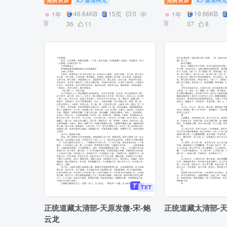
46.64KB
15页
0
19.66KB
1年
1年
前
前
36
11
37
8
正统道藏太清部-天原发微-宋-鲍
正统道藏太清部-天
云龙