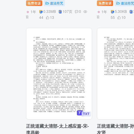
免费资源
道法符咒
免费资源
道法符咒
0.33MB
107页
0
5.30KB
1年
1年
前
前
44
13
55
10
正统道藏太清部-太上感应篇-宋-
正统道藏太清部-孙
李昌龄
友贤