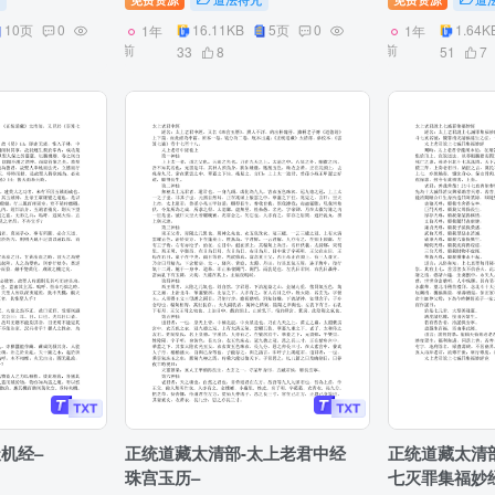
10页
0
16.11KB
5页
0
1.64K
1年
1年
前
前
33
8
51
7
机经–
正统道藏太清部-太上老君中经
正统道藏太清
珠宫玉历–
七灭罪集福妙