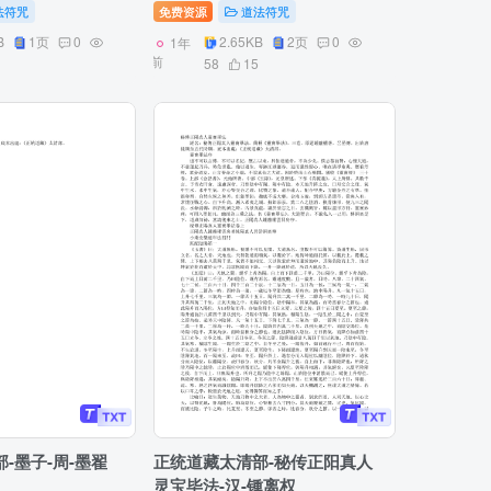
法符咒
免费资源
道法符咒
B
1页
0
2.65KB
2页
0
1年
前
58
15
-墨子-周-墨翟
正统道藏太清部-秘传正阳真人
灵宝毕法-汉-锺离权