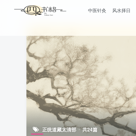
中医针灸
风水择日
正统道藏太清部
共24篇