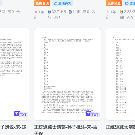
免费资源
道法符咒
免费资源
道
3页
0
32.71KB
11页
0
2.22K
1年
1年
前
前
64
7
95
9
子遗说-宋-郑
正统道藏太清部-孙子批注-宋-吉
正统道藏太清部
天保