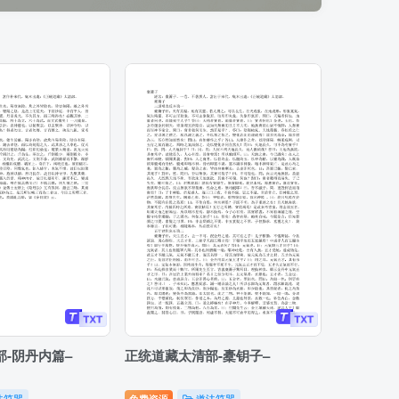
-阴丹内篇–
正统道藏太清部-橐钥子–
法符咒
免费资源
道法符咒