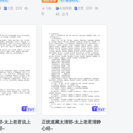
B
1页
0
4.92KB
2页
0
1年
前
45
5
部-太上老君说上
正统道藏太清部-太上老君清静
经–
心经–